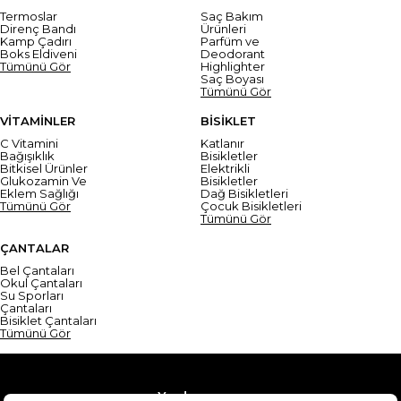
Termoslar
Saç Bakım
Direnç Bandı
Ürünleri
Kamp Çadırı
Parfüm ve
Boks Eldiveni
Deodorant
Tümünü Gör
Highlighter
Saç Boyası
Tümünü Gör
VİTAMİNLER
BİSİKLET
C Vitamini
Katlanır
Bağışıklık
Bisikletler
Bitkisel Ürünler
Elektrikli
Glukozamin Ve
Bisikletler
Eklem Sağlığı
Dağ Bisikletleri
Tümünü Gör
Çocuk Bisikletleri
Tümünü Gör
ÇANTALAR
Bel Çantaları
Okul Çantaları
Su Sporları
Çantaları
Bisiklet Çantaları
Tümünü Gör
Yardım