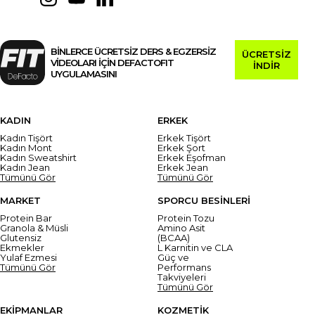
BİNLERCE ÜCRETSİZ DERS & EGZERSİZ
ÜCRETSİZ
VİDEOLARI İÇİN DEFACTOFIT
İNDİR
UYGULAMASINI
KADIN
ERKEK
Kadın Tişört
Erkek Tişört
Kadın Mont
Erkek Şort
Kadın Sweatshirt
Erkek Eşofman
Kadın Jean
Erkek Jean
Tümünü Gör
Tümünü Gör
MARKET
SPORCU BESİNLERİ
Protein Bar
Protein Tozu
Granola & Müsli
Amino Asit
Glutensiz
(BCAA)
Ekmekler
L Karnitin ve CLA
Yulaf Ezmesi
Güç ve
Tümünü Gör
Performans
Takviyeleri
Tümünü Gör
EKİPMANLAR
KOZMETİK