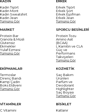
KADIN
ERKEK
Kadın Tişört
Erkek Tişört
Kadın Mont
Erkek Şort
Kadın Sweatshirt
Erkek Eşofman
Kadın Jean
Erkek Jean
Tümünü Gör
Tümünü Gör
MARKET
SPORCU BESİNLERİ
Protein Bar
Protein Tozu
Granola & Müsli
Amino Asit
Glutensiz
(BCAA)
Ekmekler
L Karnitin ve CLA
Yulaf Ezmesi
Güç ve
Tümünü Gör
Performans
Takviyeleri
Tümünü Gör
EKİPMANLAR
KOZMETİK
Termoslar
Saç Bakım
Direnç Bandı
Ürünleri
Kamp Çadırı
Parfüm ve
Boks Eldiveni
Deodorant
Tümünü Gör
Highlighter
Saç Boyası
Tümünü Gör
VİTAMİNLER
BİSİKLET
C Vitamini
Katlanır