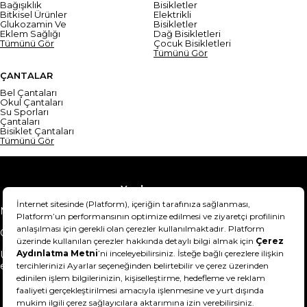
Bağışıklık
Bisikletler
Bitkisel Ürünler
Elektrikli
Glukozamin Ve
Bisikletler
Eklem Sağlığı
Dağ Bisikletleri
Tümünü Gör
Çocuk Bisikletleri
Tümünü Gör
ÇANTALAR
Bel Çantaları
Okul Çantaları
Su Sporları
Çantaları
Bisiklet Çantaları
Tümünü Gör
Yardım
Mesafeli Satış Sözleşmesi
Teslimat Bilgisi
Gizlilik Sözleşmesi
Şartlar & Koşullar
Ürünümü nasıl iade
Hakkımızda
edebilirim?