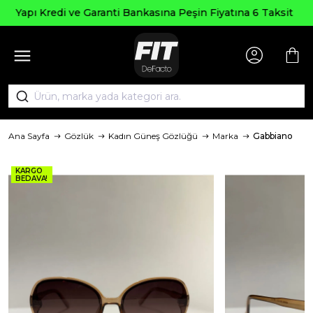
Seçili Ürünlerde ₺2000 Ü
ına Peşin Fiyatına 6 Taksit
AGUST
Ana Sayfa
Gözlük
Kadın Güneş Gözlüğü
Marka
Gabbiano
KARGO
BEDAVA!