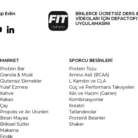
ip Edin
BİNLERCE ÜCRETSİZ DERS 
VİDEOLARI İÇİN DEFACTOFI
UYGULAMASINI
MARKET
SPORCU BESİNLERİ
Protein Bar
Protein Tozu
Granola & Müsli
Amino Asit (BCAA)
Glutensiz Ekmekler
L Karnitin ve CLA
Yulaf Ezmesi
Güç ve Performans Takviyeleri
Kahve
Kilo ve Hacim (Gainer)
Kakao
Kombinasyonlar
Çay
Kreatin
Propolis ve Arı Ürünleri
Tatlandırıcılar
Besin Mayası
Proteinli Besinler
Bitkisel Sütler
Shaker
Makarna
Fındık