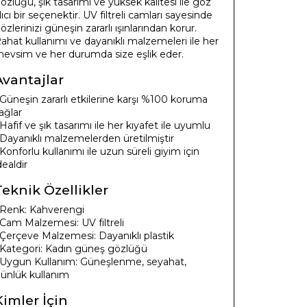
özlüğü, şık tasarımı ve yüksek kalitesi ile göz
lıcı bir seçenektir. UV filtreli camları sayesinde
özlerinizi güneşin zararlı ışınlarından korur.
ahat kullanımı ve dayanıklı malzemeleri ile her
evsim ve her durumda size eşlik eder.
Avantajlar
 Güneşin zararlı etkilerine karşı %100 koruma
ağlar
 Hafif ve şık tasarımı ile her kıyafet ile uyumlu
 Dayanıklı malzemelerden üretilmiştir
 Konforlu kullanımı ile uzun süreli giyim için
dealdir
Teknik Özellikler
 Renk: Kahverengi
 Cam Malzemesi: UV filtreli
 Çerçeve Malzemesi: Dayanıklı plastik
 Kategori: Kadın güneş gözlüğü
 Uygun Kullanım: Güneşlenme, seyahat,
ünlük kullanım
Kimler İçin