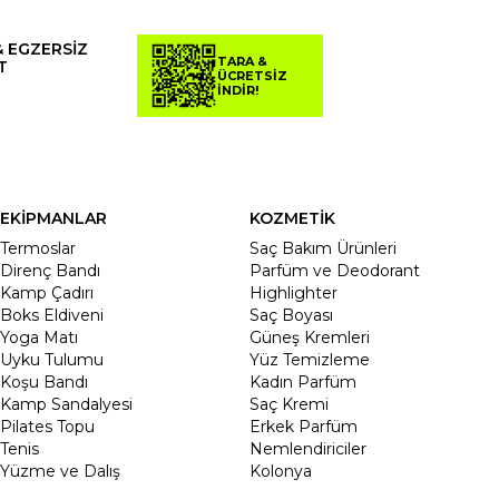
& EGZERSİZ
TARA &
T
ÜCRETSİZ
İNDİR!
EKİPMANLAR
KOZMETİK
Termoslar
Saç Bakım Ürünleri
Direnç Bandı
Parfüm ve Deodorant
Kamp Çadırı
Highlighter
Boks Eldiveni
Saç Boyası
Yoga Matı
Güneş Kremleri
Uyku Tulumu
Yüz Temizleme
Koşu Bandı
Kadın Parfüm
Kamp Sandalyesi
Saç Kremi
Pilates Topu
Erkek Parfüm
Tenis
Nemlendiriciler
Yüzme ve Dalış
Kolonya