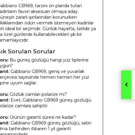
abbiano GB969, tarzını ön planda tutan
adınların favori aksesuarı olmaya aday.
üneşin zararlı ışınlarından korunurken
ıklıklarından ödün vermek istemeyen kadınlar
çin ideal bir seçimdir. Günlük hayatta, tatilde ya
a özel günlerde kullanabilecekleri şık bir
amamlayıcıdır.
Sık Sorulan Sorular
oru:
Bu güneş gözlüğü hangi yüz tiplerine
ygun?
anıt:
Gabbiano GB969, geniş ve yuvarlak
erçevesi sayesinde hemen hemen her yüz
ipine uyum sağlar.
oru:
Gözlük camları polarize mi?
anıt:
Evet, Gabbiano GB969 güneş gözlüğü
olarize camlara sahiptir.
oru:
Ürünün garanti süresi ne kadar?
anıt:
Gabbiano GB969 güneş gözlüğü, satın
lma tarihinden itibaren 1 yıl garanti
apsamındadır.