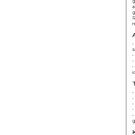
g
a
g
R
m
•
s
•
•
•
i
•
•
•
•
•
g