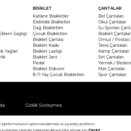
BİSİKLET
ÇANTALAR
Katlanır Bisikletler
Bel Çantaları
Elektrikli Bisikletler
Okul Çantaları
Dağ Bisikletleri
Su Sporları Çanta
Eklem Sağlığı
Çocuk Bisikletleri
Bisiklet Çantalar
Bisiklet Çantası
Omuz / Postacı 
Bisiklet Kaskı
Tenis Çantaları
k Yağları
Bisiklet Lastiği
Kamp Çantaları
tik
Bisiklet Jant
Sırt Çantaları
Pedal
Yemek / Beslen
Bisiklet Eldiveni
Mat Çantaları
8-11 Yaş Çocuk Bisikletleri
Spor Çantaları
da
Gizlilik Sözleşmesi
ü nasıl iade edebilirim?