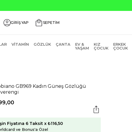
GUSTOS200
GİRİŞ YAP
SEPETİM
LAR
VITAMIN
GÖZLÜK
ÇANTA
EV &
KIZ
ERKEK
YAŞAM
ÇOCUK
ÇOCUK
biano GB969 Kadın Güneş Gözlüğü
verengi
99,00
şin Fiyatına 6 Taksit x ₺116,50
rldcard ve Bonus'a Özel