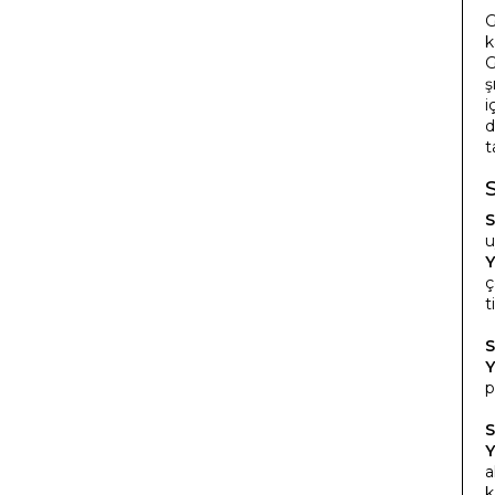
G
k
G
ş
i
d
t
S
u
Y
ç
t
S
Y
p
S
Y
a
k