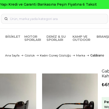
Seçili Ürünlerde ₺2000 Üzeri ₺200 İndirim Kodu: A
BISIKLET
MOTOR
DENIZ & SU
KAMP VE
BRANŞ
SPORLARI
SPORLARI
OUTDOOR
Ana Sayfa
Gözlük
Kadın Güneş Gözlüğü
Marka
Gabbiano
Gab
Kah
₺6
Pe
Wo