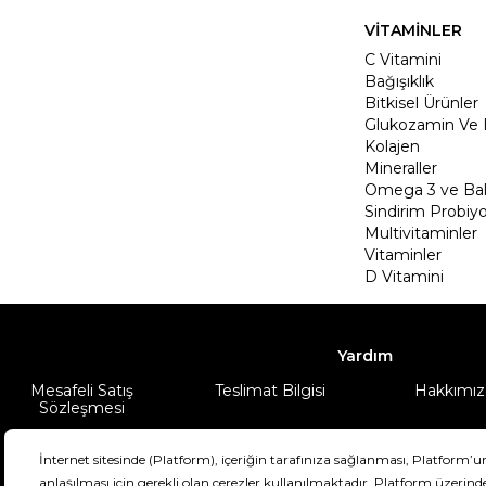
VİTAMİNLER
C Vitamini
Bağışıklık
Bitkisel Ürünler
Glukozamin Ve 
Kolajen
Mineraller
Omega 3 ve Balı
Sindirim Probiyo
Multivitaminler
Vitaminler
D Vitamini
Yardım
Mesafeli Satış
Teslimat Bilgisi
Hakkımız
Sözleşmesi
Şartlar & Koşullar
Ürünüm