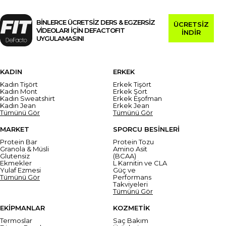
BİNLERCE ÜCRETSİZ DERS & EGZERSİZ
ÜCRETSİZ
VİDEOLARI İÇİN DEFACTOFIT
İNDİR
UYGULAMASINI
KADIN
ERKEK
Kadın Tişört
Erkek Tişört
Kadın Mont
Erkek Şort
Kadın Sweatshirt
Erkek Eşofman
Kadın Jean
Erkek Jean
Tümünü Gör
Tümünü Gör
MARKET
SPORCU BESİNLERİ
Protein Bar
Protein Tozu
Granola & Müsli
Amino Asit
Glutensiz
(BCAA)
Ekmekler
L Karnitin ve CLA
Yulaf Ezmesi
Güç ve
Tümünü Gör
Performans
Takviyeleri
Tümünü Gör
EKİPMANLAR
KOZMETİK
Termoslar
Saç Bakım