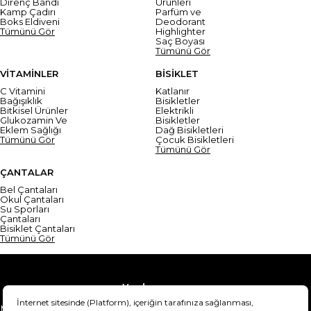
Direnç Bandı
Ürünleri
Kamp Çadırı
Parfüm ve
Boks Eldiveni
Deodorant
Tümünü Gör
Highlighter
Saç Boyası
Tümünü Gör
VİTAMİNLER
BİSİKLET
C Vitamini
Katlanır
Bağışıklık
Bisikletler
Bitkisel Ürünler
Elektrikli
Glukozamin Ve
Bisikletler
Eklem Sağlığı
Dağ Bisikletleri
Tümünü Gör
Çocuk Bisikletleri
Tümünü Gör
ÇANTALAR
Bel Çantaları
Okul Çantaları
Su Sporları
Çantaları
Bisiklet Çantaları
Tümünü Gör
Yardım
Mesafeli Satış Sözleşmesi
Teslimat Bilgisi