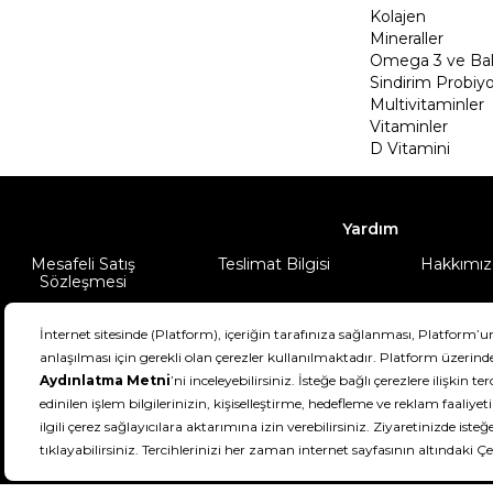
Kolajen
Mineraller
Omega 3 ve Balı
Sindirim Probiyo
Multivitaminler
Vitaminler
D Vitamini
Yardım
Mesafeli Satış
Teslimat Bilgisi
Hakkımız
Sözleşmesi
Şartlar & Koşullar
Ürünüm
DeFactoFIT ©️ 2022-2026. Tüm hakları sa
21