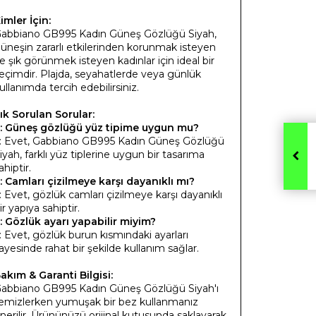
imler İçin:
abbiano GB995 Kadın Güneş Gözlüğü Siyah,
üneşin zararlı etkilerinden korunmak isteyen
e şık görünmek isteyen kadınlar için ideal bir
eçimdir. Plajda, seyahatlerde veya günlük
ullanımda tercih edebilirsiniz.
ık Sorulan Sorular:
: Güneş gözlüğü yüz tipime uygun mu?
: Evet, Gabbiano GB995 Kadın Güneş Gözlüğü
iyah, farklı yüz tiplerine uygun bir tasarıma
ahiptir.
: Camları çizilmeye karşı dayanıklı mı?
: Evet, gözlük camları çizilmeye karşı dayanıklı
ir yapıya sahiptir.
: Gözlük ayarı yapabilir miyim?
: Evet, gözlük burun kısmındaki ayarları
ayesinde rahat bir şekilde kullanım sağlar.
akım & Garanti Bilgisi:
abbiano GB995 Kadın Güneş Gözlüğü Siyah'ı
emizlerken yumuşak bir bez kullanmanız
nerilir. Ürününüzü orijinal kutusunda saklayarak