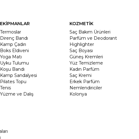
EKİPMANLAR
KOZMETİK
Termoslar
Saç Bakım Ürünleri
Direnç Bandı
Parfüm ve Deodorant
Kamp Çadırı
Highlighter
Boks Eldiveni
Saç Boyası
Yoga Matı
Güneş Kremleri
Uyku Tulumu
Yüz Temizleme
Koşu Bandı
Kadın Parfüm
Kamp Sandalyesi
Saç Kremi
Pilates Topu
Erkek Parfüm
Tenis
Nemlendiriciler
Yüzme ve Dalış
Kolonya
ları
ı