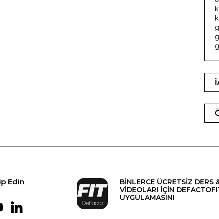
k
k
g
g
g
ip Edin
BİNLERCE ÜCRETSİZ DERS 
VİDEOLARI İÇİN DEFACTOFI
UYGULAMASINI