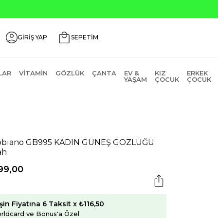
AGUSTOS200
GİRİŞ YAP
SEPETİM
LAR
VITAMIN
GÖZLÜK
ÇANTA
EV &
KIZ
ERKEK
YAŞAM
ÇOCUK
ÇOCUK
bbiano GB995 KADIN GÜNEŞ GÖZLÜĞÜ
ah
99,00
şin Fiyatına 6 Taksit x ₺116,50
rldcard ve Bonus'a Özel