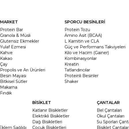
MARKET
SPORCU BESİNLERİ
Protein Bar
Protein Tozu
Granola & Müsli
Amino Asit (BCAA)
Glutensiz Ekmekler
L Karnitin ve CLA
Yulaf Ezmesi
Güç ve Performans Takviyeleri
Kahve
Kilo ve Hacim (Gainer)
Kakao
Kombinasyonlar
Çay
Kreatin
Propolis ve Arı Ürünleri
Tatlandırıcılar
Besin Mayası
Proteinli Besinler
Bitkisel Sütler
Shaker
Makarna
Fındık
BİSİKLET
ÇANTALAR
Katlanır Bisikletler
Bel Çantaları
Elektrikli Bisikletler
Okul Çantaları
Dağ Bisikletleri
Su Sporları Çanta
Eklem Sağlığı
Çocuk Bisikletleri
Bisiklet Çantalar