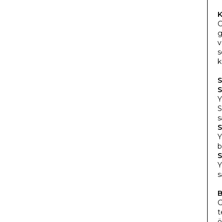
K
G
g
v
s
k
S
S
Y
S
s
S
Y
b
S
Y
s
B
G
t
ö