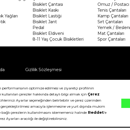
Bisiklet Çantası
Omuz / Postacı 
Bisiklet Kaskı
Tenis Çantaları
k Yağları
Bisiklet Lastiği
Kamp Çantaları
tik
Bisiklet Jant
Sırt Çantaları
Pedal
Yemek / Beslen
Bisiklet Eldiveni
Mat Çantaları
8-11 Yaş Çocuk Bisikletleri
Spor Çantaları
da
Gizlilik Sözleşmesi
ü nasıl iade edebilirim?
klıdır.