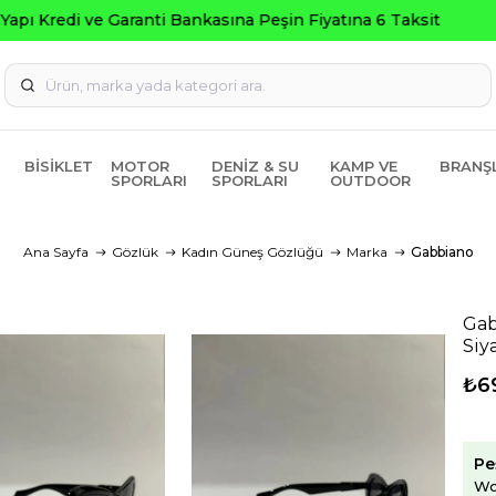
Seçili Ürünlerde ₺2000 Üzeri ₺200 İndirim Kodu: 
BISIKLET
MOTOR
DENIZ & SU
KAMP VE
BRANŞ
SPORLARI
SPORLARI
OUTDOOR
Ana Sayfa
Gözlük
Kadın Güneş Gözlüğü
Marka
Gabbiano
Ga
Siy
₺6
Pe
Wo