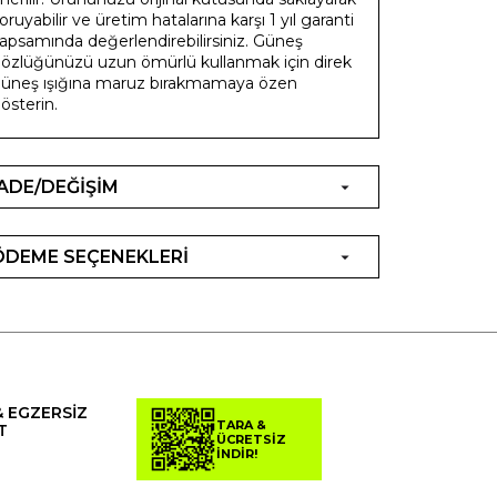
oruyabilir ve üretim hatalarına karşı 1 yıl garanti
apsamında değerlendirebilirsiniz. Güneş
özlüğünüzü uzun ömürlü kullanmak için direk
üneş ışığına maruz bırakmamaya özen
österin.
İADE/DEĞİŞİM
ÖDEME SEÇENEKLERİ
& EGZERSİZ
TARA &
T
ÜCRETSİZ
İNDİR!