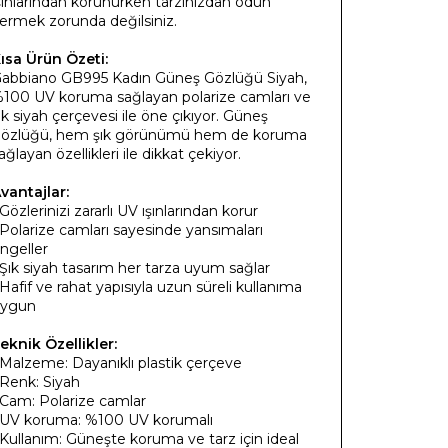
şınlarından korunurken tarzınızdan ödün
ermek zorunda değilsiniz.
ısa Ürün Özeti:
abbiano GB995 Kadın Güneş Gözlüğü Siyah,
100 UV koruma sağlayan polarize camları ve
ık siyah çerçevesi ile öne çıkıyor. Güneş
özlüğü, hem şık görünümü hem de koruma
ağlayan özellikleri ile dikkat çekiyor.
vantajlar:
 Gözlerinizi zararlı UV ışınlarından korur
 Polarize camları sayesinde yansımaları
ngeller
 Şık siyah tasarım her tarza uyum sağlar
 Hafif ve rahat yapısıyla uzun süreli kullanıma
ygun
eknik Özellikler:
 Malzeme: Dayanıklı plastik çerçeve
 Renk: Siyah
 Cam: Polarize camlar
 UV koruma: %100 UV korumalı
 Kullanım: Güneşte koruma ve tarz için ideal