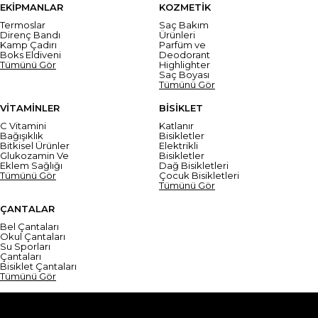
EKİPMANLAR
KOZMETİK
Termoslar
Saç Bakım
Direnç Bandı
Ürünleri
Kamp Çadırı
Parfüm ve
Boks Eldiveni
Deodorant
Tümünü Gör
Highlighter
Saç Boyası
Tümünü Gör
VİTAMİNLER
BİSİKLET
C Vitamini
Katlanır
Bağışıklık
Bisikletler
Bitkisel Ürünler
Elektrikli
Glukozamin Ve
Bisikletler
Eklem Sağlığı
Dağ Bisikletleri
Tümünü Gör
Çocuk Bisikletleri
Tümünü Gör
ÇANTALAR
Bel Çantaları
Okul Çantaları
Su Sporları
Çantaları
Bisiklet Çantaları
Tümünü Gör