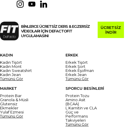
BİNLERCE ÜCRETSİZ DERS & EGZERSİZ
ÜCRETSİZ
VİDEOLARI İÇİN DEFACTOFIT
İNDİR
UYGULAMASINI
KADIN
ERKEK
Kadın Tişört
Erkek Tişört
Kadın Mont
Erkek Şort
Kadın Sweatshirt
Erkek Eşofman
Kadın Jean
Erkek Jean
Tümünü Gör
Tümünü Gör
MARKET
SPORCU BESİNLERİ
Protein Bar
Protein Tozu
Granola & Müsli
Amino Asit
Glutensiz
(BCAA)
Ekmekler
L Karnitin ve CLA
Yulaf Ezmesi
Güç ve
Tümünü Gör
Performans
Takviyeleri
Tümünü Gör