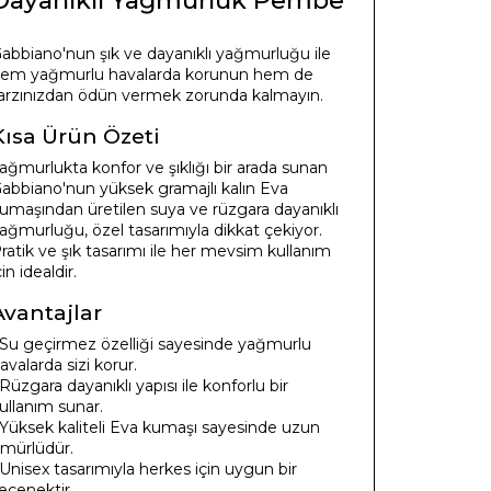
Dayanıklı Yağmurluk Pembe
abbiano'nun şık ve dayanıklı yağmurluğu ile
em yağmurlu havalarda korunun hem de
arzınızdan ödün vermek zorunda kalmayın.
Kısa Ürün Özeti
ağmurlukta konfor ve şıklığı bir arada sunan
abbiano'nun yüksek gramajlı kalın Eva
umaşından üretilen suya ve rüzgara dayanıklı
ağmurluğu, özel tasarımıyla dikkat çekiyor.
ratik ve şık tasarımı ile her mevsim kullanım
çin idealdir.
Avantajlar
 Su geçirmez özelliği sayesinde yağmurlu
avalarda sizi korur.
 Rüzgara dayanıklı yapısı ile konforlu bir
ullanım sunar.
 Yüksek kaliteli Eva kumaşı sayesinde uzun
mürlüdür.
 Unisex tasarımıyla herkes için uygun bir
eçenektir.