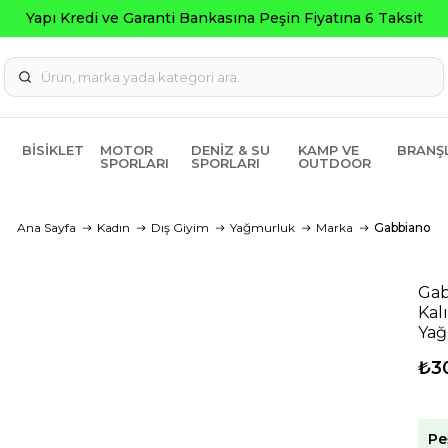
Seçili Ürünlerde ₺2000 Üzeri ₺200
BISIKLET
MOTOR
DENIZ & SU
KAMP VE
BRANŞ
SPORLARI
SPORLARI
OUTDOOR
Ana Sayfa
Kadın
Dış Giyim
Yağmurluk
Marka
Gabbiano
Gab
Kal
Ya
₺3
Pe