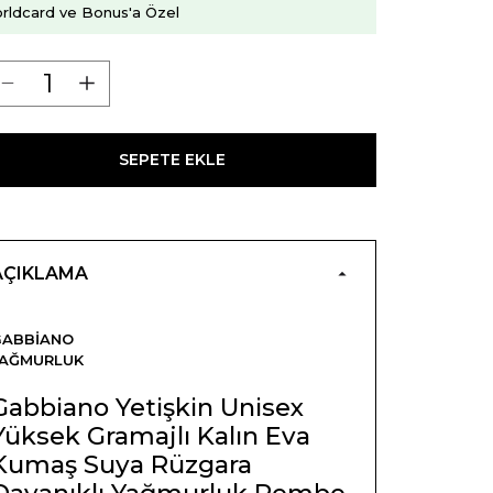
rldcard ve Bonus'a Özel
SEPETE EKLE
AÇIKLAMA
GABBIANO
YAĞMURLUK
Gabbiano Yetişkin Unisex
Yüksek Gramajlı Kalın Eva
Kumaş Suya Rüzgara