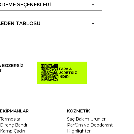
ÖDEME SEÇENEKLERİ
BEDEN TABLOSU
& EGZERSİZ
TARA &
T
ÜCRETSİZ
İNDİR!
EKİPMANLAR
KOZMETİK
Termoslar
Saç Bakım Ürünleri
Direnç Bandı
Parfüm ve Deodorant
Kamp Çadırı
Highlighter