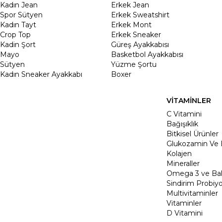
Kadın Jean
Erkek Jean
Spor Sütyen
Erkek Sweatshirt
Kadın Tayt
Erkek Mont
Crop Top
Erkek Sneaker
Kadin Şort
Güreş Ayakkabısı
Mayo
Basketbol Ayakkabısı
Sütyen
Yüzme Şortu
Kadın Sneaker Ayakkabı
Boxer
VİTAMİNLER
C Vitamini
Bağışıklık
Bitkisel Ürünler
Glukozamin Ve 
Kolajen
Mineraller
Omega 3 ve Balı
Sindirim Probiyo
Multivitaminler
Vitaminler
D Vitamini