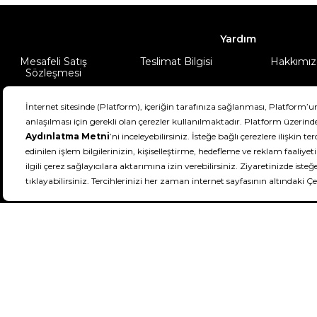
Yardım
Mesafeli Satış
Teslimat Bilgisi
Hakkımız
Sözleşmesi
Şartlar & Koşullar
Ürünüm
DeFactoFIT ©️ 2022-2026. Tüm hakları sa
21