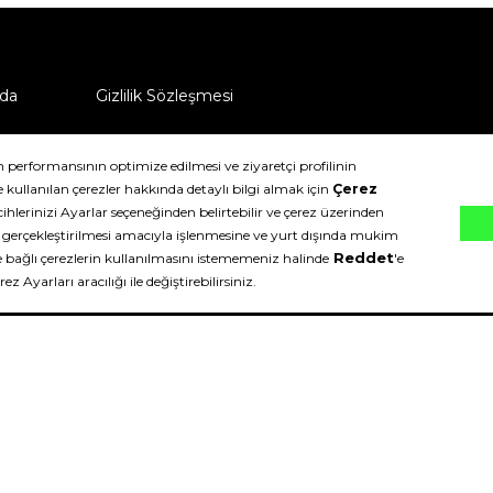
da
Gizlilik Sözleşmesi
ü nasıl iade edebilirim?
klıdır.