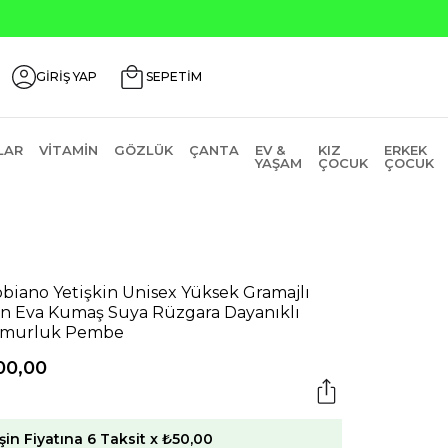
 İndirim Kodu: AGUSTOS200
GİRİŞ YAP
SEPETİM
LAR
VITAMIN
GÖZLÜK
ÇANTA
EV &
KIZ
ERKEK
YAŞAM
ÇOCUK
ÇOCUK
biano Yetişkin Unisex Yüksek Gramajlı
ın Eva Kumaş Suya Rüzgara Dayanıklı
ğmurluk Pembe
00,00
şin Fiyatına 6 Taksit x ₺50,00