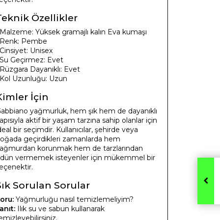
Teknik Özellikler
 Malzeme: Yüksek gramajlı kalın Eva kumaşı
 Renk: Pembe
 Cinsiyet: Unisex
 Su Geçirmez: Evet
 Rüzgara Dayanıklı: Evet
 Kol Uzunluğu: Uzun
Kimler İçin
abbiano yağmurluk, hem şık hem de dayanıklı
apısıyla aktif bir yaşam tarzına sahip olanlar için
deal bir seçimdir. Kullanıcılar, şehirde veya
oğada geçirdikleri zamanlarda hem
ağmurdan korunmak hem de tarzlarından
dün vermemek isteyenler için mükemmel bir
eçenektir.
Sık Sorulan Sorular
oru:
Yağmurluğu nasıl temizlemeliyim?
anıt:
Ilık su ve sabun kullanarak
emizleyebilirsiniz.