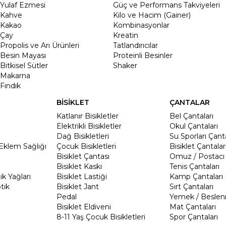
Yulaf Ezmesi
Güç ve Performans Takviyeleri
Kahve
Kilo ve Hacim (Gainer)
Kakao
Kombinasyonlar
Çay
Kreatin
Propolis ve Arı Ürünleri
Tatlandırıcılar
Besin Mayası
Proteinli Besinler
Bitkisel Sütler
Shaker
Makarna
Fındık
BİSİKLET
ÇANTALAR
Katlanır Bisikletler
Bel Çantaları
Elektrikli Bisikletler
Okul Çantaları
Dağ Bisikletleri
Su Sporları Çanta
Eklem Sağlığı
Çocuk Bisikletleri
Bisiklet Çantalar
Bisiklet Çantası
Omuz / Postacı 
Bisiklet Kaskı
Tenis Çantaları
k Yağları
Bisiklet Lastiği
Kamp Çantaları
tik
Bisiklet Jant
Sırt Çantaları
Pedal
Yemek / Beslen
Bisiklet Eldiveni
Mat Çantaları
8-11 Yaş Çocuk Bisikletleri
Spor Çantaları