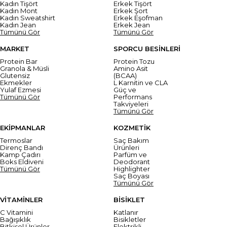
Kadın Tişört
Erkek Tişört
Kadın Mont
Erkek Şort
Kadın Sweatshirt
Erkek Eşofman
Kadın Jean
Erkek Jean
Tümünü Gör
Tümünü Gör
MARKET
SPORCU BESİNLERİ
Protein Bar
Protein Tozu
Granola & Müsli
Amino Asit
Glutensiz
(BCAA)
Ekmekler
L Karnitin ve CLA
Yulaf Ezmesi
Güç ve
Tümünü Gör
Performans
Takviyeleri
Tümünü Gör
EKİPMANLAR
KOZMETİK
Termoslar
Saç Bakım
Direnç Bandı
Ürünleri
Kamp Çadırı
Parfüm ve
Boks Eldiveni
Deodorant
Tümünü Gör
Highlighter
Saç Boyası
Tümünü Gör
VİTAMİNLER
BİSİKLET
C Vitamini
Katlanır
Bağışıklık
Bisikletler
Bitkisel Ürünler
Elektrikli