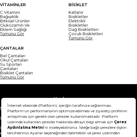
VİTAMİNLER
BİSİKLET
C Vitamini
Katlanır
Bağışıklık
Bisikletler
Bitkisel Ürünler
Elektrikli
Glukozamin Ve
Bisikletler
Eklem Sağlığı
Dağ Bisikletleri
Tümünü Gör
Çocuk Bisikletleri
Tümünü Gör
ÇANTALAR
Bel Çantaları
Okul Çantaları
Su Sporları
Çantaları
Bisiklet Çantaları
Tümünü Gör
Yardım
Mesafeli Satış Sözleşmesi
Teslimat Bilgisi
Gizlilik Sözleşmesi
Şartlar & Koşullar
Ürünümü nasıl iade
Hakkımızda
edebilirim?