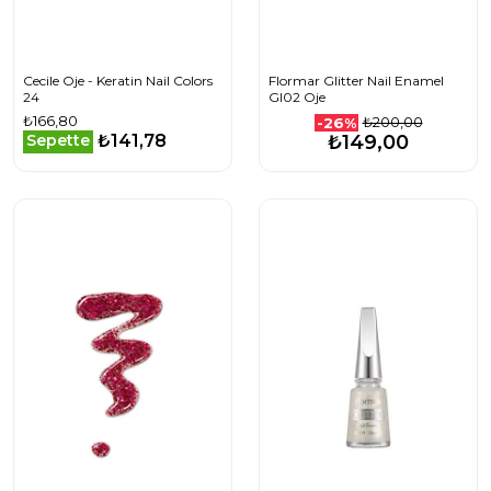
Cecile Oje - Keratin Nail Colors
Flormar Glitter Nail Enamel
24
Gl02 Oje
₺166,80
₺200,00
-26%
₺141,78
Sepette
₺149,00