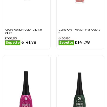
Cecile Keratin Color Oje No
Cecile Oje - Keratin Nail Colors
Ck25
11
₺166,80
₺166,80
₺141,78
₺141,78
Sepette
Sepette