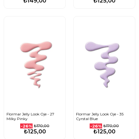
₺149,00
₺125,00
Flormar Jelly Look Oje - 27
Flormar Jelly Look Oje - 35
Milky Pinky
Cyrstal Blue
₺170,00
₺170,00
-26%
-26%
₺125,00
₺125,00