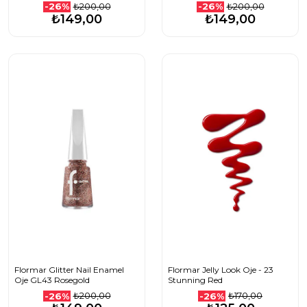
₺200,00
₺200,00
-26%
-26%
₺149,00
₺149,00
Flormar Glitter Nail Enamel
Flormar Jelly Look Oje - 23
Oje GL43 Rosegold
Stunning Red
₺200,00
₺170,00
-26%
-26%