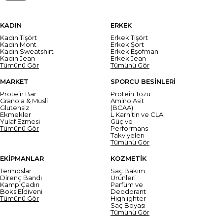
KADIN
ERKEK
Kadın Tişört
Erkek Tişört
Kadın Mont
Erkek Şort
Kadın Sweatshirt
Erkek Eşofman
Kadın Jean
Erkek Jean
Tümünü Gör
Tümünü Gör
MARKET
SPORCU BESİNLERİ
Protein Bar
Protein Tozu
Granola & Müsli
Amino Asit
Glutensiz
(BCAA)
Ekmekler
L Karnitin ve CLA
Yulaf Ezmesi
Güç ve
Tümünü Gör
Performans
Takviyeleri
Tümünü Gör
EKİPMANLAR
KOZMETİK
Termoslar
Saç Bakım
Direnç Bandı
Ürünleri
Kamp Çadırı
Parfüm ve
Boks Eldiveni
Deodorant
Tümünü Gör
Highlighter
Saç Boyası
Tümünü Gör