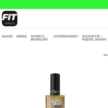
KADIN
ERKEK
SPORCU
SÜPERMARKET
KOZMETIK -
BESINLERI
KIŞISEL BAKIM
An