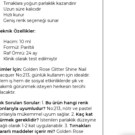
Tırnaklara yoğun parlaklık kazandırır
Uzun süre kalıcıdır
Hızlı kurur
Geniş renk seçeneği sunar
eknik Özellikler:
Hacim: 10 ml
Formül: Parıltılı
Raf Ömrü: 24 ay
Klinik olarak test edilmiştir
imler İçin:
Golden Rose Glitter Shine Nail
acquer No:213, günlük kullanım için idealdir.
em iş hem de sosyal etkinliklerde şık ve
akımlı görünmek isteyen herkesin tercihi
lacaktır.
ık Sorulan Sorular:
1.
Bu ürün hangi renk
onlarıyla uyumludur?
No:213, nötr ve pastel
onlarıyla mükemmel uyum sağlar. 2.
Kaç kat
ürmek gereklidir?
İstenilen parlaklık düzeyine
ağlı olarak 1-2 kat uygulanabilir. 3.
Tırnakları
ararlı maddeler içerir mi?
Golden Rose