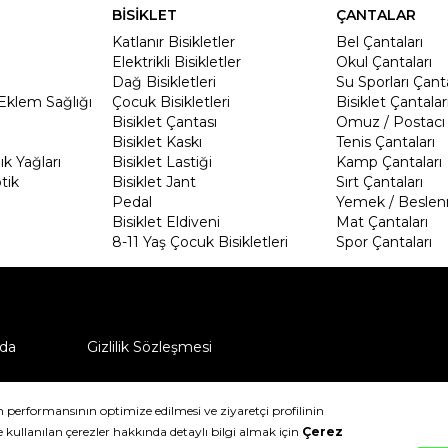
BİSİKLET
ÇANTALAR
Katlanır Bisikletler
Bel Çantaları
Elektrikli Bisikletler
Okul Çantaları
Dağ Bisikletleri
Su Sporları Çanta
Eklem Sağlığı
Çocuk Bisikletleri
Bisiklet Çantalar
Bisiklet Çantası
Omuz / Postacı 
Bisiklet Kaskı
Tenis Çantaları
k Yağları
Bisiklet Lastiği
Kamp Çantaları
tik
Bisiklet Jant
Sırt Çantaları
Pedal
Yemek / Beslen
Bisiklet Eldiveni
Mat Çantaları
8-11 Yaş Çocuk Bisikletleri
Spor Çantaları
da
Gizlilik Sözleşmesi
ü nasıl iade edebilirim?