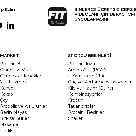
ip Edin
BİNLERCE ÜCRETSİZ DERS 
VİDEOLARI İÇİN DEFACTOFI
UYGULAMASINI
MARKET
SPORCU BESİNLERİ
Protein Bar
Protein Tozu
Granola & Müsli
Amino Asit (BCAA)
Glutensiz Ekmekler
L Karnitin ve CLA
Yulaf Ezmesi
Güç ve Performans Takviyeleri
Kahve
Kilo ve Hacim (Gainer)
Kakao
Kombinasyonlar
Çay
Kreatin
Propolis ve Arı Ürünleri
Tatlandırıcılar
Besin Mayası
Proteinli Besinler
Bitkisel Sütler
Shaker
Makarna
Fındık