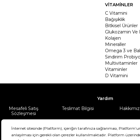
VİTAMİNLER
C Vitamini
Bağışıklık
Bitkisel Ürünler
Glukozamin Ve 
Kolajen
Mineraller
Omega 3 ve Balı
Sindirim Probiyo
Multivitaminler
Vitaminler
D Vitamini
Yardım
Mesafeli Satış
Teslimat Bilgisi
Hakkımız
Sözleşmesi
Şartlar & Koşullar
Ürünüm