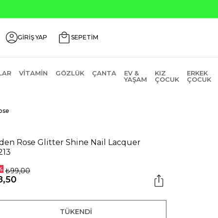
GİRİŞ YAP
SEPETİM
LAR
VITAMIN
GÖZLÜK
ÇANTA
EV &
KIZ
ERKEK
YAŞAM
ÇOCUK
ÇOCUK
ose
den Rose Glitter Shine Nail Lacquer
213
%
₺99,00
8,50
TÜKENDI