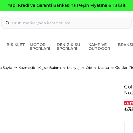
Yapı Kredi ve Garanti Bankasına Peşin Fiyatına 6 Taksit
BISIKLET
MOTOR
DENIZ & SU
KAMP VE
BRANŞ
SPORLARI
SPORLARI
OUTDOOR
a Sayfa
Kozmetik - Kişisel Bakım
Makyaj
Oje
Marka
Golden R
Gol
No:
-61
₺3