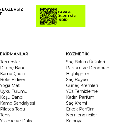
& EGZERSİZ
TARA &
T
ÜCRETSİZ
İNDİR!
EKİPMANLAR
KOZMETİK
Termoslar
Saç Bakım Ürünleri
Direnç Bandı
Parfüm ve Deodorant
Kamp Çadırı
Highlighter
Boks Eldiveni
Saç Boyası
Yoga Matı
Güneş Kremleri
Uyku Tulumu
Yüz Temizleme
Koşu Bandı
Kadın Parfüm
Kamp Sandalyesi
Saç Kremi
Pilates Topu
Erkek Parfüm
Tenis
Nemlendiriciler
Yüzme ve Dalış
Kolonya