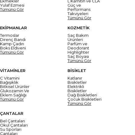
Ekmekler
L Karnitin ve CLA
Yulaf Ezmesi
Güç ve
Tümünü Gör
Performans
Takviyeleri
Tümünü Gör
EKİPMANLAR
KOZMETİK
Termoslar
Saç Bakım
Direnç Bandı
Ürünleri
Kamp Çadırı
Parfüm ve
Boks Eldiveni
Deodorant
Tümünü Gör
Highlighter
Saç Boyası
Tümünü Gör
VİTAMİNLER
BİSİKLET
C Vitamini
Katlanır
Bağışıklık
Bisikletler
Bitkisel Ürünler
Elektrikli
Glukozamin Ve
Bisikletler
Eklem Sağlığı
Dağ Bisikletleri
Tümünü Gör
Çocuk Bisikletleri
Tümünü Gör
ÇANTALAR
Bel Çantaları
Okul Çantaları
Su Sporları
Çantaları