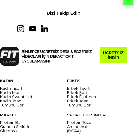
Bizi Takip Edin
BİNLERCE ÜCRETSİZ DERS & EGZERSİZ
ÜCRETSİZ
VİDEOLARI İÇİN DEFACTOFIT
İNDİR
UYGULAMASINI
KADIN
ERKEK
Kadın Tişört
Erkek Tişört
Kadın Mont
Erkek Şort
Kadın Sweatshirt
Erkek Eşofman
Kadın Jean
Erkek Jean
Tümünü Gör
Tümünü Gör
MARKET
SPORCU BESİNLERİ
Protein Bar
Protein Tozu
Granola & Müsli
Amino Asit
Glutensiz
(BCAA)