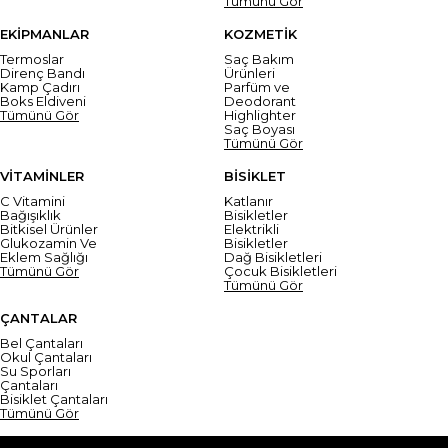
Tümünü Gör
EKİPMANLAR
KOZMETİK
Termoslar
Saç Bakım
Direnç Bandı
Ürünleri
Kamp Çadırı
Parfüm ve
Boks Eldiveni
Deodorant
Tümünü Gör
Highlighter
Saç Boyası
Tümünü Gör
VİTAMİNLER
BİSİKLET
C Vitamini
Katlanır
Bağışıklık
Bisikletler
Bitkisel Ürünler
Elektrikli
Glukozamin Ve
Bisikletler
Eklem Sağlığı
Dağ Bisikletleri
Tümünü Gör
Çocuk Bisikletleri
Tümünü Gör
ÇANTALAR
Bel Çantaları
Okul Çantaları
Su Sporları
Çantaları
Bisiklet Çantaları
Tümünü Gör