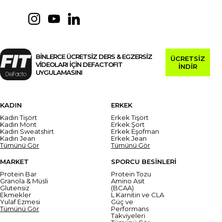
BİNLERCE ÜCRETSİZ DERS & EGZERSİZ
ÜCRETSİZ
VİDEOLARI İÇİN DEFACTOFIT
İNDİR
UYGULAMASINI
KADIN
ERKEK
Kadın Tişört
Erkek Tişört
Kadın Mont
Erkek Şort
Kadın Sweatshirt
Erkek Eşofman
Kadın Jean
Erkek Jean
Tümünü Gör
Tümünü Gör
MARKET
SPORCU BESİNLERİ
Protein Bar
Protein Tozu
Granola & Müsli
Amino Asit
Glutensiz
(BCAA)
Ekmekler
L Karnitin ve CLA
Yulaf Ezmesi
Güç ve
Tümünü Gör
Performans
Takviyeleri