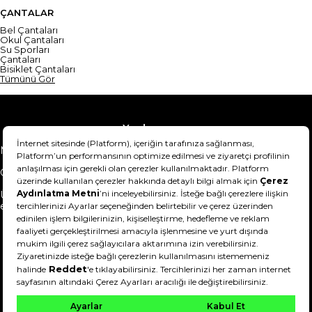
ÇANTALAR
Bel Çantaları
Okul Çantaları
Su Sporları
Çantaları
Bisiklet Çantaları
Tümünü Gör
Yardım
Mesafeli Satış Sözleşmesi
Teslimat Bilgisi
Gizlilik Sözleşmesi
Şartlar & Koşullar
Ürünümü nasıl iade
Hakkımızda
edebilirim?
DeFactoFIT ©️ 2022-2026. Tüm hakları saklıdır.