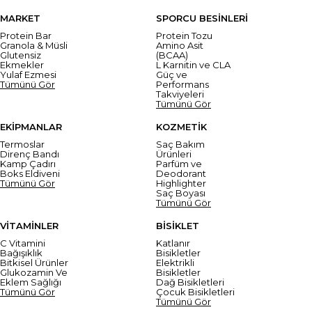
MARKET
SPORCU BESİNLERİ
Protein Bar
Protein Tozu
Granola & Müsli
Amino Asit
Glutensiz
(BCAA)
Ekmekler
L Karnitin ve CLA
Yulaf Ezmesi
Güç ve
Tümünü Gör
Performans
Takviyeleri
Tümünü Gör
EKİPMANLAR
KOZMETİK
Termoslar
Saç Bakım
Direnç Bandı
Ürünleri
Kamp Çadırı
Parfüm ve
Boks Eldiveni
Deodorant
Tümünü Gör
Highlighter
Saç Boyası
Tümünü Gör
VİTAMİNLER
BİSİKLET
C Vitamini
Katlanır
Bağışıklık
Bisikletler
Bitkisel Ürünler
Elektrikli
Glukozamin Ve
Bisikletler
Eklem Sağlığı
Dağ Bisikletleri
Tümünü Gör
Çocuk Bisikletleri
Tümünü Gör