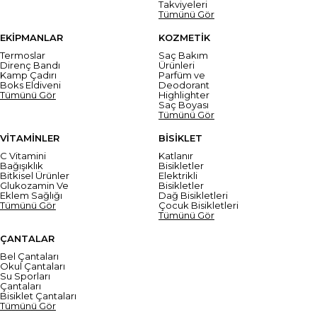
Takviyeleri
Tümünü Gör
EKİPMANLAR
KOZMETİK
Termoslar
Saç Bakım
Direnç Bandı
Ürünleri
Kamp Çadırı
Parfüm ve
Boks Eldiveni
Deodorant
Tümünü Gör
Highlighter
Saç Boyası
Tümünü Gör
VİTAMİNLER
BİSİKLET
C Vitamini
Katlanır
Bağışıklık
Bisikletler
Bitkisel Ürünler
Elektrikli
Glukozamin Ve
Bisikletler
Eklem Sağlığı
Dağ Bisikletleri
Tümünü Gör
Çocuk Bisikletleri
Tümünü Gör
ÇANTALAR
Bel Çantaları
Okul Çantaları
Su Sporları
Çantaları
Bisiklet Çantaları
Tümünü Gör