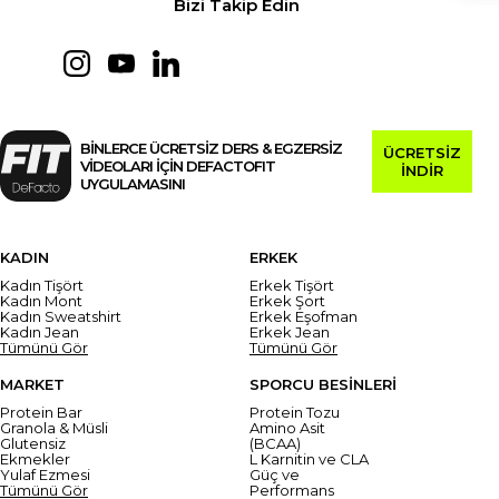
Bizi Takip Edin
BİNLERCE ÜCRETSİZ DERS & EGZERSİZ
ÜCRETSİZ
VİDEOLARI İÇİN DEFACTOFIT
İNDİR
UYGULAMASINI
KADIN
ERKEK
Kadın Tişört
Erkek Tişört
Kadın Mont
Erkek Şort
Kadın Sweatshirt
Erkek Eşofman
Kadın Jean
Erkek Jean
Tümünü Gör
Tümünü Gör
MARKET
SPORCU BESİNLERİ
Protein Bar
Protein Tozu
Granola & Müsli
Amino Asit
Glutensiz
(BCAA)
Ekmekler
L Karnitin ve CLA
Yulaf Ezmesi
Güç ve
Tümünü Gör
Performans