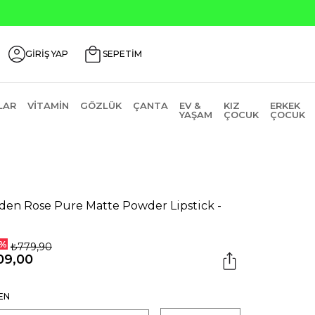
GİRİŞ YAP
SEPETİM
LAR
VITAMIN
GÖZLÜK
ÇANTA
EV &
KIZ
ERKEK
YAŞAM
ÇOCUK
ÇOCUK
den Rose Pure Matte Powder Lipstick -
%
₺779,90
09,00
EN