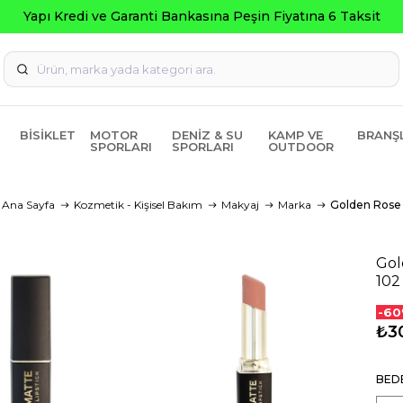
Yapı Kredi ve Garanti Bankasına Peşin Fiyatına 6 Taksit
BISIKLET
MOTOR
DENIZ & SU
KAMP VE
BRANŞ
SPORLARI
SPORLARI
OUTDOOR
Ana Sayfa
Kozmetik - Kişisel Bakım
Makyaj
Marka
Golden Rose
Gol
102
-60
₺3
BED