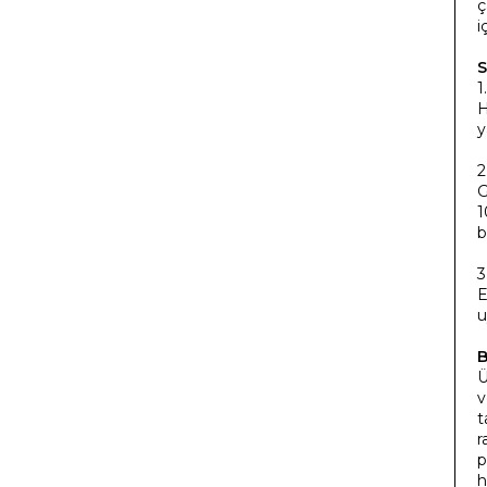
ç
i
S
1
H
y
2
G
1
b
3
E
u
B
Ü
v
t
r
p
h