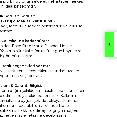
arpıcı bir görünüm elde etmek isteyen herkes
çin ideal bir seçimdir.
ık Sorulan Sorular:
.
Bu ruj dudakları kurutur mu?
ayır, formülü dudakları nemlendirir ve kuruluk
apmaz.
.
Kalıcılığı ne kadar sürer?
olden Rose Pure Matte Powder Lipstick -
02, uzun süre kalıcı formülü ile gün boyu taze
ir görünüm sağlar.
.
Renk seçenekleri var mı?
vet, farklı renk seçenekleri arasından size en
ygun tonu seçebilirsiniz.
akım & Garanti Bilgisi:
rünü doğru şekilde kullanarak daha uzun süreli
e etkili sonuçlar elde edebilirsiniz. Kullanım
alimatlarına uygun şekilde saklayarak ürünün
af ömrünü uzatabilirsiniz. Standart iade
olitikamız hakkında detaylı bilgi için müşteri
izmetlerimizle iletişime geçebilirsiniz.