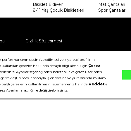
Bisiklet Eldiveni
Mat Çantaları
8-11 Yaş Çocuk Bisikletleri
Spor Çantaları
da
Gizlilik Sözleşmesi
ü nasıl iade edebilirim?
klıdır.