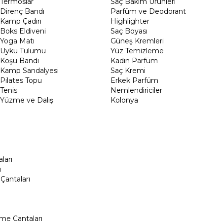
Termoslar
Saç Bakım Ürünleri
Direnç Bandı
Parfüm ve Deodorant
Kamp Çadırı
Highlighter
Boks Eldiveni
Saç Boyası
Yoga Matı
Güneş Kremleri
Uyku Tulumu
Yüz Temizleme
Koşu Bandı
Kadın Parfüm
Kamp Sandalyesi
Saç Kremi
Pilates Topu
Erkek Parfüm
Tenis
Nemlendiriciler
Yüzme ve Dalış
Kolonya
ları
ı
Çantaları
me Çantaları