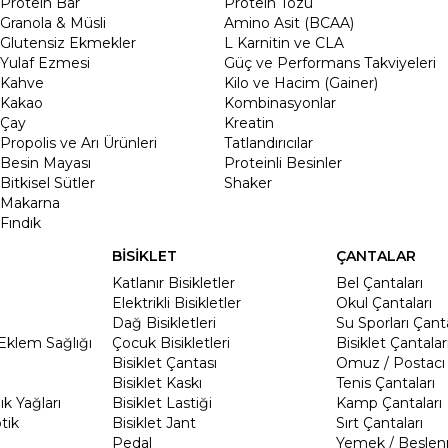
Protein Bar
Protein Tozu
Granola & Müsli
Amino Asit (BCAA)
Glutensiz Ekmekler
L Karnitin ve CLA
Yulaf Ezmesi
Güç ve Performans Takviyeleri
Kahve
Kilo ve Hacim (Gainer)
Kakao
Kombinasyonlar
Çay
Kreatin
Propolis ve Arı Ürünleri
Tatlandırıcılar
Besin Mayası
Proteinli Besinler
Bitkisel Sütler
Shaker
Makarna
Fındık
BİSİKLET
ÇANTALAR
Katlanır Bisikletler
Bel Çantaları
Elektrikli Bisikletler
Okul Çantaları
Dağ Bisikletleri
Su Sporları Çanta
Eklem Sağlığı
Çocuk Bisikletleri
Bisiklet Çantalar
Bisiklet Çantası
Omuz / Postacı 
Bisiklet Kaskı
Tenis Çantaları
k Yağları
Bisiklet Lastiği
Kamp Çantaları
tik
Bisiklet Jant
Sırt Çantaları
Pedal
Yemek / Beslen