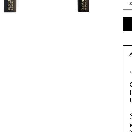
K
G
1
m