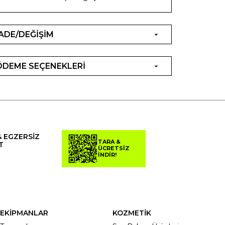
İADE/DEĞİŞİM
ÖDEME SEÇENEKLERİ
& EGZERSİZ
TARA &
T
ÜCRETSİZ
İNDİR!
EKİPMANLAR
KOZMETİK