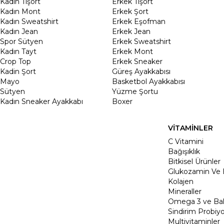
Kadın Tişört
Erkek Tişört
Kadın Mont
Erkek Şort
Kadın Sweatshirt
Erkek Eşofman
Kadın Jean
Erkek Jean
Spor Sütyen
Erkek Sweatshirt
Kadın Tayt
Erkek Mont
Crop Top
Erkek Sneaker
Kadin Şort
Güreş Ayakkabısı
Mayo
Basketbol Ayakkabısı
Sütyen
Yüzme Şortu
Kadın Sneaker Ayakkabı
Boxer
VİTAMİNLER
C Vitamini
Bağışıklık
Bitkisel Ürünler
Glukozamin Ve 
Kolajen
Mineraller
Omega 3 ve Balı
Sindirim Probiyo
Multivitaminler