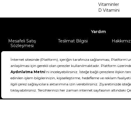
Vitaminler
D Vitamini
Yardım
Mesafeli Satış
Teslimat Bilgisi
Hakkımız
Sözleşmesi
Şartlar & Koşullar
Ürünüm
DeFactoFIT ©️ 2022-2026. Tüm hakları sa
11
SEÇİNİZ