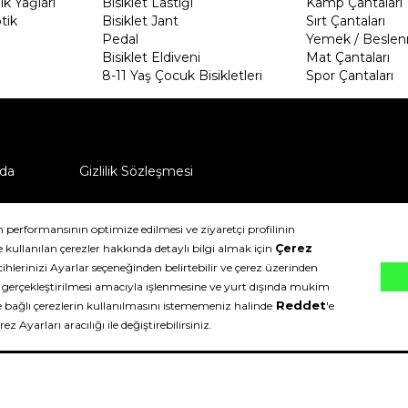
k Yağları
Bisiklet Lastiği
Kamp Çantaları
tik
Bisiklet Jant
Sırt Çantaları
Pedal
Yemek / Beslen
Bisiklet Eldiveni
Mat Çantaları
8-11 Yaş Çocuk Bisikletleri
Spor Çantaları
da
Gizlilik Sözleşmesi
ü nasıl iade edebilirim?
klıdır.