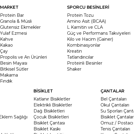
MARKET
SPORCU BESİNLERİ
Protein Bar
Protein Tozu
Granola & Müsli
Amino Asit (BCAA)
Glutensiz Ekmekler
L Karnitin ve CLA
Yulaf Ezmesi
Güç ve Performans Takviyeleri
Kahve
Kilo ve Hacim (Gainer)
Kakao
Kombinasyonlar
Çay
Kreatin
Propolis ve Arı Ürünleri
Tatlandırıcılar
Besin Mayası
Proteinli Besinler
Bitkisel Sütler
Shaker
Makarna
Fındık
BİSİKLET
ÇANTALAR
Katlanır Bisikletler
Bel Çantaları
Elektrikli Bisikletler
Okul Çantaları
Dağ Bisikletleri
Su Sporları Çanta
Eklem Sağlığı
Çocuk Bisikletleri
Bisiklet Çantalar
Bisiklet Çantası
Omuz / Postacı 
Bisiklet Kaskı
Tenis Çantaları