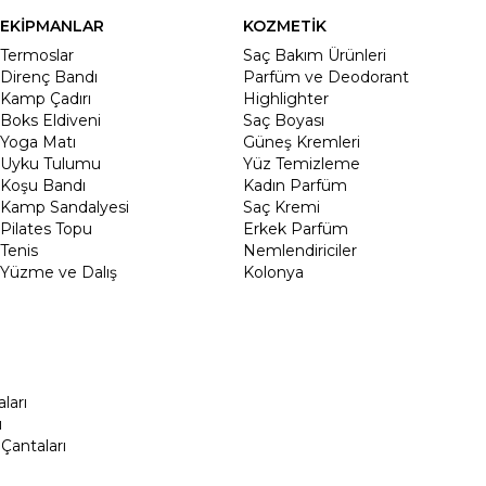
EKİPMANLAR
KOZMETİK
Termoslar
Saç Bakım Ürünleri
Direnç Bandı
Parfüm ve Deodorant
Kamp Çadırı
Highlighter
Boks Eldiveni
Saç Boyası
Yoga Matı
Güneş Kremleri
Uyku Tulumu
Yüz Temizleme
Koşu Bandı
Kadın Parfüm
Kamp Sandalyesi
Saç Kremi
Pilates Topu
Erkek Parfüm
Tenis
Nemlendiriciler
Yüzme ve Dalış
Kolonya
ları
ı
Çantaları