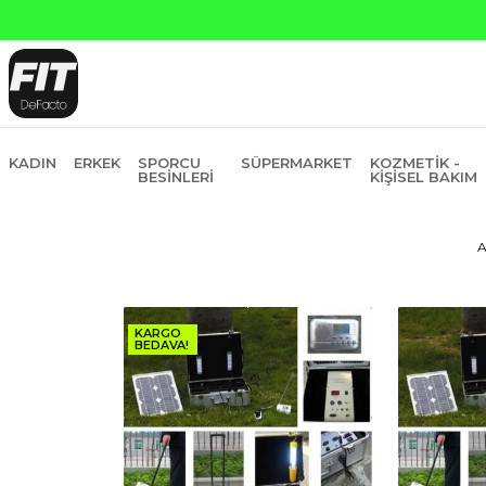
atına 6 Taksit
KADIN
ERKEK
SPORCU
SÜPERMARKET
KOZMETIK -
BESINLERI
KIŞISEL BAKIM
A
KARGO
BEDAVA!