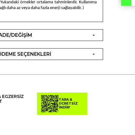
 Yukarıdaki örnekler ortalama tahminlerdir. Kullanıma
ağlı daha az veya daha fazla enerji sağlayabilir. )
İADE/DEĞİŞİM
ÖDEME SEÇENEKLERİ
& EGZERSİZ
TARA &
T
ÜCRETSİZ
İNDİR!