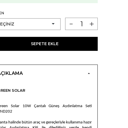
EN
SEPETE EKLE
AÇIKLAMA
REEN SOLAR
reen Solar 10W Çantalı Güneş Aydınlatma Seti
ND202
anta halinde bütün araç ve gereçleriyle kullanıma hazır
olar Aydınlatma Kiti ile dilediğiniz yerde kendi