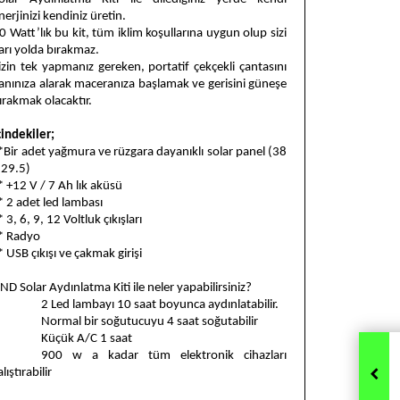
nerjinizi kendiniz üretin.
0 Watt
’l
ık bu kit, tüm iklim koşullarına uygun olup sizi
arı yolda bırakmaz.
izin tek yapmanız gereken, portatif çekçekli çantasını
anınıza alarak maceranıza başlamak ve gerisini güneşe
ırakmak olacaktır.
çindekiler;
Bir adet yağmura ve rüzgara dayanıklı solar panel (38
 29.5)
 +12 V / 7 Ah lık aküsü
 2 adet led lambası
 3, 6, 9, 12 Voltluk çıkışları
 Radyo
 USB çıkışı ve çakmak girişi
ND Solar Aydınlatma Kiti ile neler yapabilirsiniz?
2 Led lambay
ı 10 saat boyunca aydınlatabilir.
Normal bir so
ğutucuyu 4 saat soğutabilir
Küçük A/C 1 saat
900 w a kadar tüm elektronik cihazlar
ı
alıştırabilir