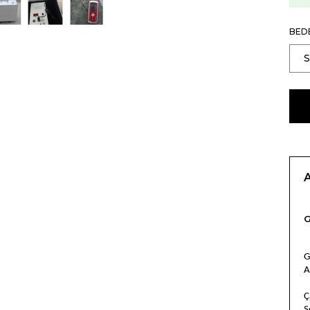
BED
G
G
A
Ç
S