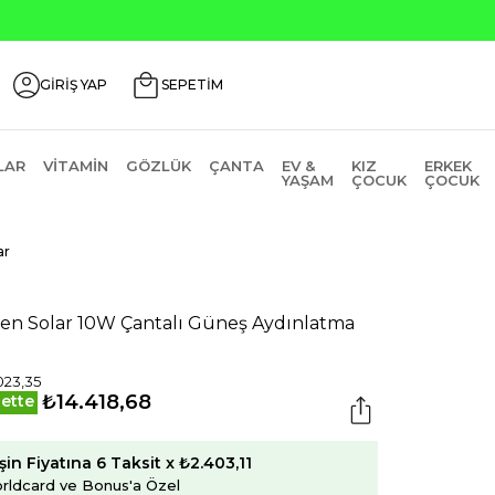
Seçili Ürünlerde ₺2000 Üzeri ₺200 İndirim
GİRİŞ YAP
SEPETİM
LAR
VITAMIN
GÖZLÜK
ÇANTA
EV &
KIZ
ERKEK
YAŞAM
ÇOCUK
ÇOCUK
ar
en Solar 10W Çantalı Güneş Aydınlatma
i
023,35
₺14.418,68
ette
şin Fiyatına 6 Taksit x ₺2.403,11
rldcard ve Bonus'a Özel