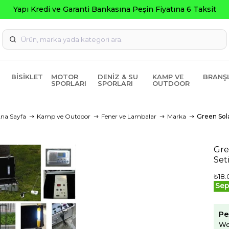
BISIKLET
MOTOR
DENIZ & SU
KAMP VE
BRANŞ
SPORLARI
SPORLARI
OUTDOOR
na Sayfa
Kamp ve Outdoor
Fener ve Lambalar
Marka
Green Sol
Gre
Set
₺18.
Sep
Pe
Wo