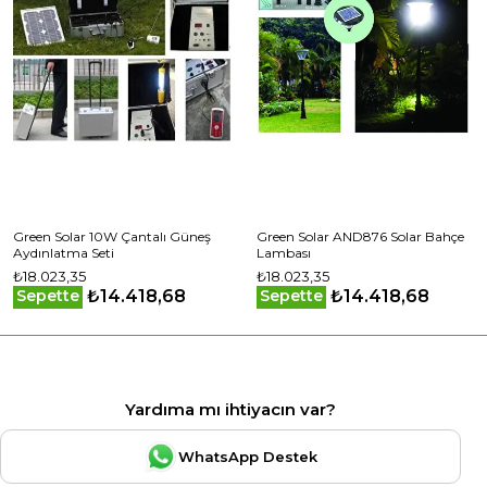
Green Solar 10W Çantalı Güneş
Green Solar AND876 Solar Bahçe
Aydınlatma Seti
Lambası
₺18.023,35
₺18.023,35
₺14.418,68
₺14.418,68
Sepette
Sepette
Yardıma mı ihtiyacın var?
WhatsApp Destek