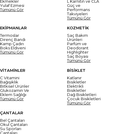
Ekmekler
L Karnitin ve CLA
Yulaf Ezmesi
Güç ve
Tümünü Gör
Performans
Takviyeleri
Tümünü Gör
EKİPMANLAR
KOZMETİK
Termoslar
Saç Bakım
Direnç Bandı
Ürünleri
Kamp Çadırı
Parfüm ve
Boks Eldiveni
Deodorant
Tümünü Gör
Highlighter
Saç Boyası
Tümünü Gör
VİTAMİNLER
BİSİKLET
C Vitamini
Katlanır
Bağışıklık
Bisikletler
Bitkisel Ürünler
Elektrikli
Glukozamin Ve
Bisikletler
Eklem Sağlığı
Dağ Bisikletleri
Tümünü Gör
Çocuk Bisikletleri
Tümünü Gör
ÇANTALAR
Bel Çantaları
Okul Çantaları
Su Sporları
Çantaları