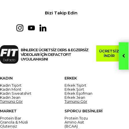
Bizi Takip Edin
BİNLERCE ÜCRETSİZ DERS & EGZERSİZ
ÜCRETSİZ
VİDEOLARI İÇİN DEFACTOFIT
İNDİR
UYGULAMASINI
KADIN
ERKEK
Kadın Tişört
Erkek Tişört
Kadın Mont
Erkek Şort
Kadın Sweatshirt
Erkek Eşofman
Kadın Jean
Erkek Jean
Tümünü Gör
Tümünü Gör
MARKET
SPORCU BESİNLERİ
Protein Bar
Protein Tozu
Granola & Müsli
Amino Asit
Glutensiz
(BCAA)