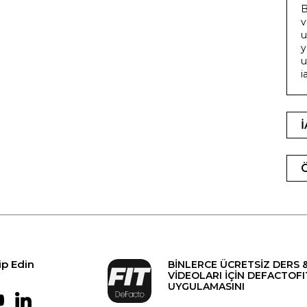
B
v
u
y
u
i
ip Edin
BİNLERCE ÜCRETSİZ DERS 
VİDEOLARI İÇİN DEFACTOFI
UYGULAMASINI