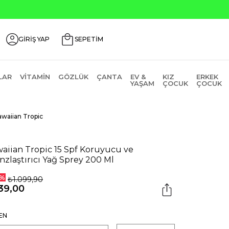
 AGUSTOS200
GİRİŞ YAP
SEPETİM
LAR
VITAMIN
GÖZLÜK
ÇANTA
EV &
KIZ
ERKEK
YAŞAM
ÇOCUK
ÇOCUK
waiian Tropic
aiian Tropic 15 Spf Koruyucu ve
nzlaştırıcı Yağ Sprey 200 Ml
%
₺1.099,90
39,00
EN