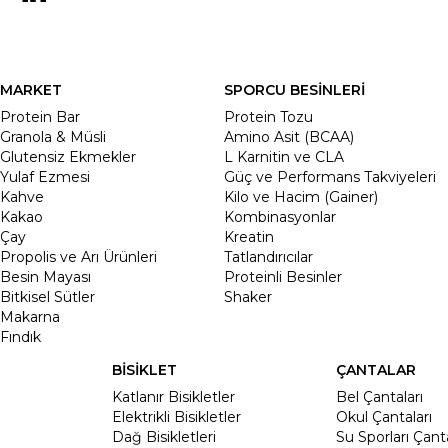
MARKET
SPORCU BESİNLERİ
Protein Bar
Protein Tozu
Granola & Müsli
Amino Asit (BCAA)
Glutensiz Ekmekler
L Karnitin ve CLA
Yulaf Ezmesi
Güç ve Performans Takviyeleri
Kahve
Kilo ve Hacim (Gainer)
Kakao
Kombinasyonlar
Çay
Kreatin
Propolis ve Arı Ürünleri
Tatlandırıcılar
Besin Mayası
Proteinli Besinler
Bitkisel Sütler
Shaker
Makarna
Fındık
BİSİKLET
ÇANTALAR
Katlanır Bisikletler
Bel Çantaları
Elektrikli Bisikletler
Okul Çantaları
Dağ Bisikletleri
Su Sporları Çanta