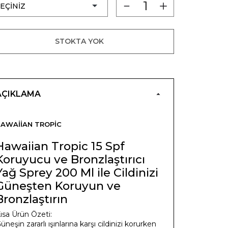
STOKTA YOK
AÇIKLAMA
AWAIIAN TROPIC
Hawaiian Tropic 15 Spf
Koruyucu ve Bronzlaştırıcı
Yağ Sprey 200 Ml ile Cildinizi
Güneşten Koruyun ve
Bronzlaştırın
ısa Ürün Özeti:
üneşin zararlı ışınlarına karşı cildinizi korurken