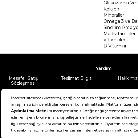
Glukozamin Ve 
Kolajen
Mineraller
Omega 3 ve Balı
Sindirim Probiyo
Multivitaminler
Vitaminler
D Vitamini
Yardım
Mesafeli Satış
Teslimat Bilgisi
Hakkımız
Sözleşmesi
Şartlar & Koşullar
Ürünüm
DeFactoFIT ©️ 2022-2026. Tüm hakları sa
21