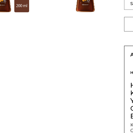
H
K
G