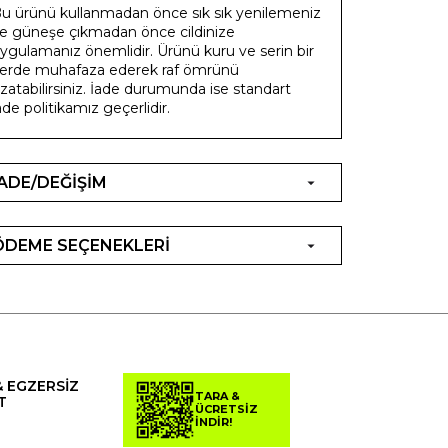
u ürünü kullanmadan önce sık sık yenilemeniz
e güneşe çıkmadan önce cildinize
ygulamanız önemlidir. Ürünü kuru ve serin bir
erde muhafaza ederek raf ömrünü
zatabilirsiniz. İade durumunda ise standart
ade politikamız geçerlidir.
İADE/DEĞİŞİM
ÖDEME SEÇENEKLERİ
& EGZERSİZ
TARA &
T
ÜCRETSİZ
İNDİR!