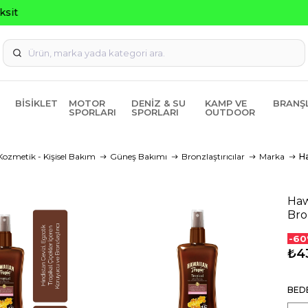
Seçili Ürünlerde ₺2000 Üzeri ₺200 İndirim Kodu:
BISIKLET
MOTOR
DENIZ & SU
KAMP VE
BRANŞ
SPORLARI
SPORLARI
OUTDOOR
Kozmetik - Kişisel Bakım
Güneş Bakımı
Bronzlaştırıcılar
Marka
Ha
Haw
Bro
-60
₺4
BED