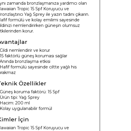
ynı zamanda bronzlaşmanıza yardımcı olan
awaiian Tropic 15 Spf Koruyucu ve
ronzlaştırıcı Yağ Sprey ile yazın tadını çıkarın.
afif formülü ve kolay emilimi sayesinde
ildinizi nemlendirirken güneşin olumsuz
tkilerinden korur.
Avantajlar
 Cildi nemlendirir ve korur
 15 faktörlü güneş koruması sağlar
 Anında bronzlaşma etkisi
 Hafif formülü sayesinde ciltte yağlı his
ırakmaz
Teknik Özellikler
 Güneş koruma faktörü: 15 Spf
 Ürün tipi: Yağ Sprey
 Hacim: 200 ml
 Kolay uygulanabilir formül
Kimler İçin
awaiian Tropic 15 Spf Koruyucu ve