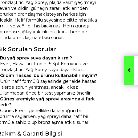
ronzlaştırıcı Yağ Sprey, plajda vakit geçirmeyi
even ve cildini güneşin zararlı etkilerinden
orurken bronzlaşmak isteyen herkes için
dealdir. Hafif formülü sayesinde ciltte rahatlıkla
milir ve yağlı bir his bırakmaz. Hem güneş
oruması sağlayarak cildinizi korur hem de
nında bronzlaşma etkisi sunar.
Sık Sorulan Sorular
Bu yağ sprey suya dayanıklı mı?
 Evet, Hawaiian Tropic 15 Spf Koruyucu ve
ronzlaştırıcı Yağ Sprey suya dayanıklıdır.
Cildim hassas, bu ürünü kullanabilir miyim?
 Ürün hafif formülü sayesinde genelde hassas
iltlerde sorun yaratmaz, ancak ilk kez
ullanmadan önce bir test yapmanız önerilir.
Güneş kremiyle yağ spreyi arasındaki fark
edir?
 Güneş kremi genellikle daha yoğun bir
oruma sağlarken, yağ spreyi daha hafif bir
ormüle sahip olup bronzlaşma etkisi sunar.
Bakım & Garanti Bilgisi