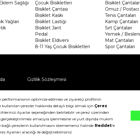
Eklem Sağlığı
Çocuk Bisikletleri
Bisiklet Çantalar
Bisiklet Çantası
Omuz / Postacı 
Bisiklet Kaskı
Tenis Çantaları
k Yağları
Bisiklet Lastiği
Kamp Çantaları
tik
Bisiklet Jant
Sırt Çantaları
Pedal
Yemek / Beslen
Bisiklet Eldiveni
Mat Çantaları
8-11 Yaş Çocuk Bisikletleri
Spor Çantaları
da
Gizlilik Sözleşmesi
ü nasıl iade edebilirim?
klıdır.