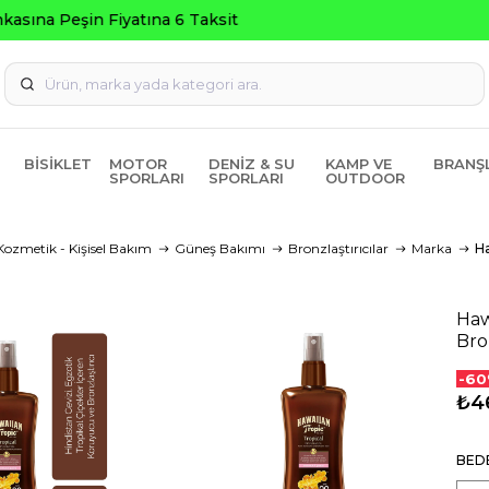
Seçili Ürünlerde ₺2000 Üzeri ₺200 İndirim Kodu: AGUST
BISIKLET
MOTOR
DENIZ & SU
KAMP VE
BRANŞ
SPORLARI
SPORLARI
OUTDOOR
Kozmetik - Kişisel Bakım
Güneş Bakımı
Bronzlaştırıcılar
Marka
Ha
Haw
Bro
-60
₺4
BED