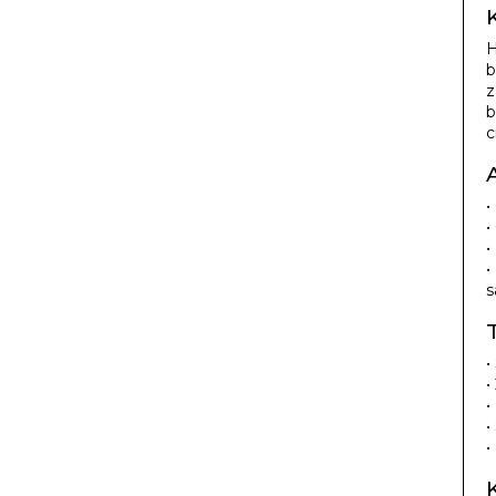
H
b
z
b
c
•
•
•
•
s
•
•
•
•
•