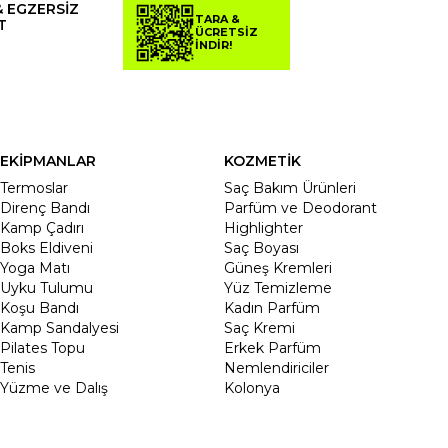
& EGZERSİZ
TARA &
T
ÜCRETSİZ
İNDİR!
EKİPMANLAR
KOZMETİK
Termoslar
Saç Bakım Ürünleri
Direnç Bandı
Parfüm ve Deodorant
Kamp Çadırı
Highlighter
Boks Eldiveni
Saç Boyası
Yoga Matı
Güneş Kremleri
Uyku Tulumu
Yüz Temizleme
Koşu Bandı
Kadın Parfüm
Kamp Sandalyesi
Saç Kremi
Pilates Topu
Erkek Parfüm
Tenis
Nemlendiriciler
Yüzme ve Dalış
Kolonya