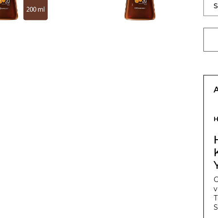
H
G
v
T
S