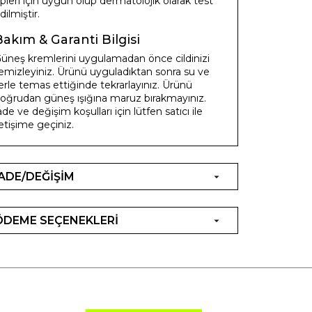
ipleri için uygun olup dermatolojik olarak test
dilmiştir.
Bakım & Garanti Bilgisi
üneş kremlerini uygulamadan önce cildinizi
emizleyiniz. Ürünü uyguladıktan sonra su ve
erle temas ettiğinde tekrarlayınız. Ürünü
oğrudan güneş ışığına maruz bırakmayınız.
ade ve değişim koşulları için lütfen satıcı ile
letişime geçiniz.
İADE/DEĞİŞİM
ÖDEME SEÇENEKLERİ