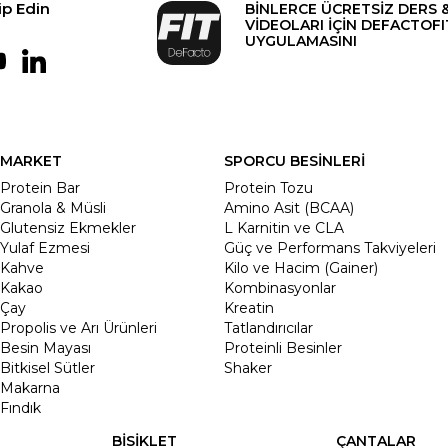
ip Edin
BİNLERCE ÜCRETSİZ DERS 
VİDEOLARI İÇİN DEFACTOFI
UYGULAMASINI
MARKET
SPORCU BESİNLERİ
Protein Bar
Protein Tozu
Granola & Müsli
Amino Asit (BCAA)
Glutensiz Ekmekler
L Karnitin ve CLA
Yulaf Ezmesi
Güç ve Performans Takviyeleri
Kahve
Kilo ve Hacim (Gainer)
Kakao
Kombinasyonlar
Çay
Kreatin
Propolis ve Arı Ürünleri
Tatlandırıcılar
Besin Mayası
Proteinli Besinler
Bitkisel Sütler
Shaker
Makarna
Fındık
BİSİKLET
ÇANTALAR