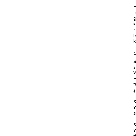
H
B
g
i
z
b
k
S
s
Y
B
f
ş
S
Y
s
S
Y