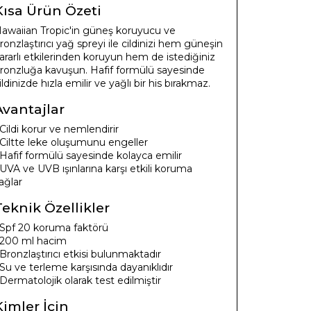
Kısa Ürün Özeti
awaiian Tropic'in güneş koruyucu ve
ronzlaştırıcı yağ spreyi ile cildinizi hem güneşin
ararlı etkilerinden koruyun hem de istediğiniz
ronzluğa kavuşun. Hafif formülü sayesinde
ildinizde hızla emilir ve yağlı bir his bırakmaz.
Avantajlar
 Cildi korur ve nemlendirir
 Ciltte leke oluşumunu engeller
 Hafif formülü sayesinde kolayca emilir
 UVA ve UVB ışınlarına karşı etkili koruma
ağlar
Teknik Özellikler
 Spf 20 koruma faktörü
 200 ml hacim
 Bronzlaştırıcı etkisi bulunmaktadır
 Su ve terleme karşısında dayanıklıdır
 Dermatolojik olarak test edilmiştir
Kimler İçin