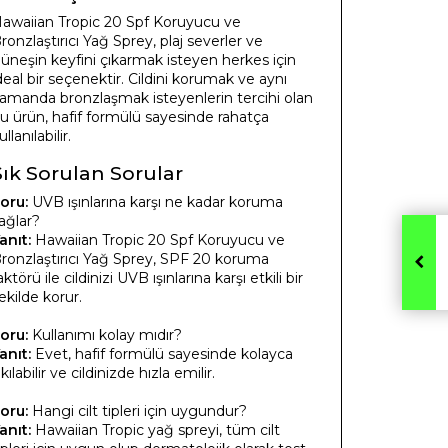
awaiian Tropic 20 Spf Koruyucu ve
ronzlaştırıcı Yağ Sprey, plaj severler ve
üneşin keyfini çıkarmak isteyen herkes için
deal bir seçenektir. Cildini korumak ve aynı
amanda bronzlaşmak isteyenlerin tercihi olan
u ürün, hafif formülü sayesinde rahatça
ullanılabilir.
Sık Sorulan Sorular
oru:
UVB ışınlarına karşı ne kadar koruma
ağlar?
anıt:
Hawaiian Tropic 20 Spf Koruyucu ve
ronzlaştırıcı Yağ Sprey, SPF 20 koruma
aktörü ile cildinizi UVB ışınlarına karşı etkili bir
ekilde korur.
oru:
Kullanımı kolay mıdır?
anıt:
Evet, hafif formülü sayesinde kolayca
ıkılabilir ve cildinizde hızla emilir.
oru:
Hangi cilt tipleri için uygundur?
anıt:
Hawaiian Tropic yağ spreyi, tüm cilt