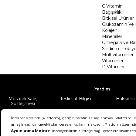
C Vitamini
Bağışıklık
Bitkisel Ürünler
Glukozamin Ve 
Kolajen
Mineraller
Omega 3 ve Balı
Sindirim Probiyo
Multivitaminler
Vitaminler
D Vitamini
Yardım
Mesafeli Satış
Teslimat Bilgisi
Hakkımız
Sözleşmesi
Şartlar & Koşullar
Ürünüm