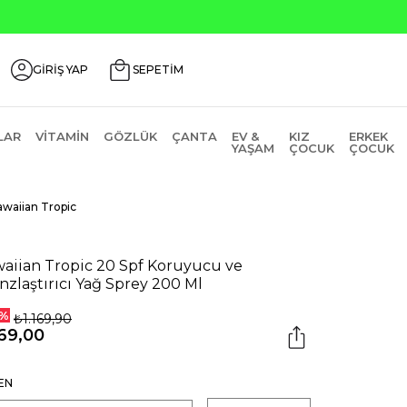
OS200
GİRİŞ YAP
SEPETİM
LAR
VITAMIN
GÖZLÜK
ÇANTA
EV &
KIZ
ERKEK
YAŞAM
ÇOCUK
ÇOCUK
waiian Tropic
aiian Tropic 20 Spf Koruyucu ve
nzlaştırıcı Yağ Sprey 200 Ml
%
₺1.169,90
69,00
EN