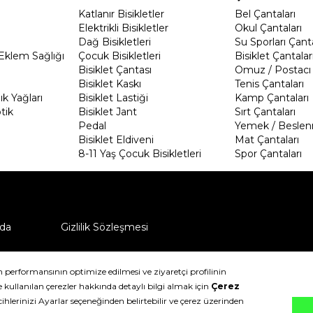
Katlanır Bisikletler
Bel Çantaları
Elektrikli Bisikletler
Okul Çantaları
Dağ Bisikletleri
Su Sporları Çanta
Eklem Sağlığı
Çocuk Bisikletleri
Bisiklet Çantalar
Bisiklet Çantası
Omuz / Postacı 
Bisiklet Kaskı
Tenis Çantaları
k Yağları
Bisiklet Lastiği
Kamp Çantaları
tik
Bisiklet Jant
Sırt Çantaları
Pedal
Yemek / Beslen
Bisiklet Eldiveni
Mat Çantaları
8-11 Yaş Çocuk Bisikletleri
Spor Çantaları
da
Gizlilik Sözleşmesi
ü nasıl iade edebilirim?