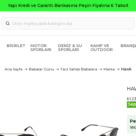
Seçili Ürünler
BISIKLET
MOTOR
DENIZ & SU
KAMP VE
BRANŞ
SPORLARI
SPORLARI
OUTDOOR
Ana Sayfa
Babalar Günü
Tarz Sahibi Babalara
Marka
Hawk
HA
₺1.2
Sep
Pe
Wo