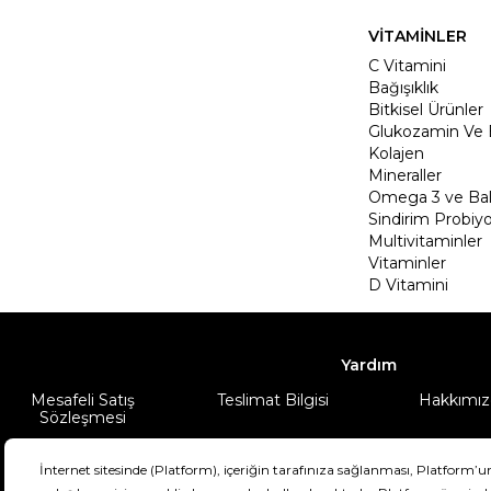
VİTAMİNLER
C Vitamini
Bağışıklık
Bitkisel Ürünler
Glukozamin Ve 
Kolajen
Mineraller
Omega 3 ve Balı
Sindirim Probiyo
Multivitaminler
Vitaminler
D Vitamini
Yardım
Mesafeli Satış
Teslimat Bilgisi
Hakkımız
Sözleşmesi
Şartlar & Koşullar
Ürünüm