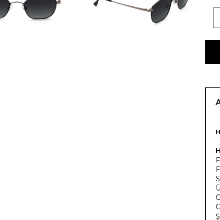
F
F
S
Ü
O
G
Ş