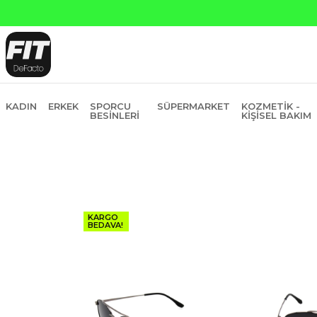
KADIN
ERKEK
SPORCU
SÜPERMARKET
KOZMETIK -
BESINLERI
KIŞISEL BAKIM
KARGO
BEDAVA!