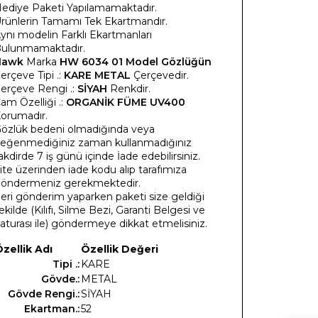
ediye Paketi Yapılamamaktadır.
rünlerin Tamamı Tek Ekartmandır.
ynı modelin Farklı Ekartmanları
ulunmamaktadır.
Hawk
Marka
HW 6034 01 Model Gözlüğün
erçeve Tipi .:
KARE METAL
Çerçevedir.
erçeve Rengi .:
SİYAH
Renkdir.
am Özelliği .:
ORGANİK FÜME UV400
orumadır.
özlük bedeni olmadığında veya
eğenmediğiniz zaman kullanmadığınız
akdirde 7 iş günü içinde İade edebilirsiniz.
ite üzerinden iade kodu alıp tarafımıza
öndermeniz gerekmektedir.
eri gönderim yaparken paketi size geldiği
ekilde (Kılıfı, Silme Bezi, Garanti Belgesi ve
aturası ile) göndermeye dikkat etmelisiniz.
zellik Adı
Özellik Değeri
Tipi .:
KARE
Gövde.:
METAL
Gövde Rengi.:
SİYAH
Ekartman.:
52