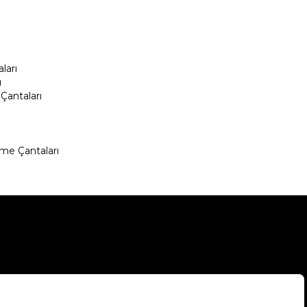
ları
ı
Çantaları
me Çantaları