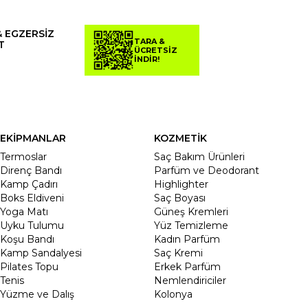
& EGZERSİZ
TARA &
T
ÜCRETSİZ
İNDİR!
EKİPMANLAR
KOZMETİK
Termoslar
Saç Bakım Ürünleri
Direnç Bandı
Parfüm ve Deodorant
Kamp Çadırı
Highlighter
Boks Eldiveni
Saç Boyası
Yoga Matı
Güneş Kremleri
Uyku Tulumu
Yüz Temizleme
Koşu Bandı
Kadın Parfüm
Kamp Sandalyesi
Saç Kremi
Pilates Topu
Erkek Parfüm
Tenis
Nemlendiriciler
Yüzme ve Dalış
Kolonya