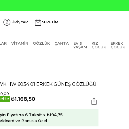
de ₺2000 Üzeri ₺200 İndirim Kodu: AGUSTOS200
GİRİŞ YAP
SEPETİM
LAR
VITAMIN
GÖZLÜK
ÇANTA
EV &
KIZ
ERKEK
YAŞAM
ÇOCUK
ÇOCUK
WK HW 6034 01 ERKEK GÜNEŞ GÖZLÜĞÜ
30,00
₺1.168,50
ette
şin Fiyatına 6 Taksit x ₺194,75
rldcard ve Bonus'a Özel