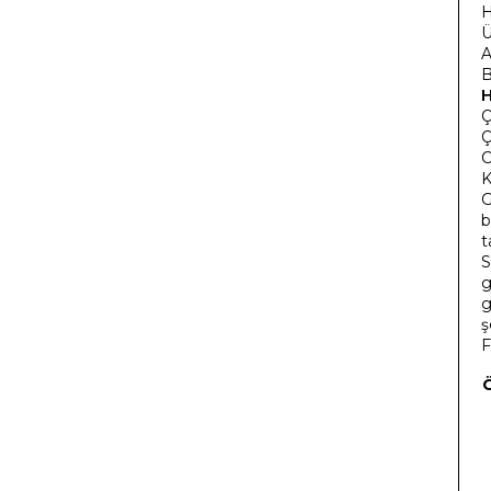
H
Ü
A
B
Ç
Ç
C
K
G
b
t
S
g
g
ş
F
Ö