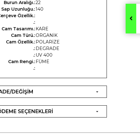
Burun Aralığı.:
22
Sap Uzunluğu.:
140
erçeve Özellik.:
.:
Cam Tasarımı.:
KARE
Cam Türü.:
ORGANİK
Cam Özellik.:
POLARİZE
.:
DEGRADE
.:
UV 400
Cam Rengi.:
FÜME
.:
İADE/DEĞİŞİM
ÖDEME SEÇENEKLERİ