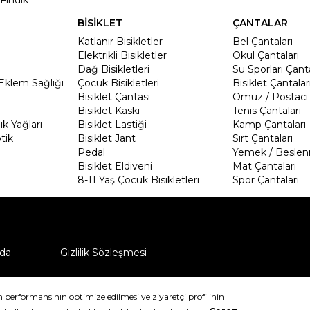
Fındık
BİSİKLET
ÇANTALAR
Katlanır Bisikletler
Bel Çantaları
Elektrikli Bisikletler
Okul Çantaları
Dağ Bisikletleri
Su Sporları Çanta
Eklem Sağlığı
Çocuk Bisikletleri
Bisiklet Çantalar
Bisiklet Çantası
Omuz / Postacı 
Bisiklet Kaskı
Tenis Çantaları
k Yağları
Bisiklet Lastiği
Kamp Çantaları
tik
Bisiklet Jant
Sırt Çantaları
Pedal
Yemek / Beslen
Bisiklet Eldiveni
Mat Çantaları
8-11 Yaş Çocuk Bisikletleri
Spor Çantaları
da
Gizlilik Sözleşmesi
ü nasıl iade edebilirim?