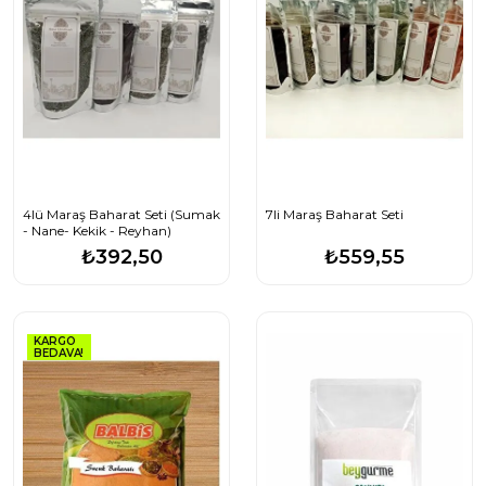
4lü Maraş Baharat Seti (Sumak
7li Maraş Baharat Seti
- Nane- Kekik - Reyhan)
₺392,50
₺559,55
KARGO
BEDAVA!