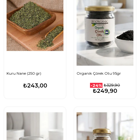
Kuru Nane (250 gr)
Organik Çörek Otu 95gr
₺243,00
₺329,90
-24%
₺249,90