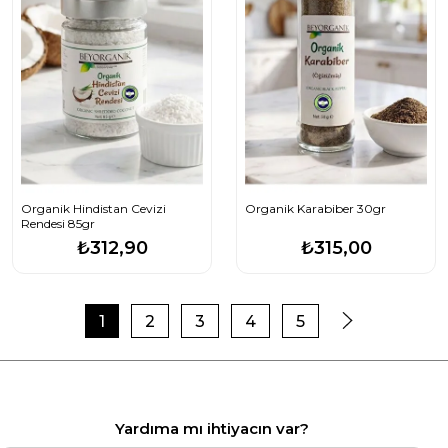
Organik Hindistan Cevizi
Organik Karabiber 30gr
Rendesi 85gr
₺312,90
₺315,00
1
2
3
4
5
Yardıma mı ihtiyacın var?