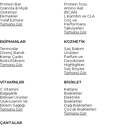
Protein Bar
Protein Tozu
Granola & Müsli
Amino Asit
Glutensiz
(BCAA)
Ekmekler
L Karnitin ve CLA
Yulaf Ezmesi
Güç ve
Tümünü Gör
Performans
Takviyeleri
Tümünü Gör
EKİPMANLAR
KOZMETİK
Termoslar
Saç Bakım
Direnç Bandı
Ürünleri
Kamp Çadırı
Parfüm ve
Boks Eldiveni
Deodorant
Tümünü Gör
Highlighter
Saç Boyası
Tümünü Gör
VİTAMİNLER
BİSİKLET
C Vitamini
Katlanır
Bağışıklık
Bisikletler
Bitkisel Ürünler
Elektrikli
Glukozamin Ve
Bisikletler
Eklem Sağlığı
Dağ Bisikletleri
Tümünü Gör
Çocuk Bisikletleri
Tümünü Gör
ÇANTALAR