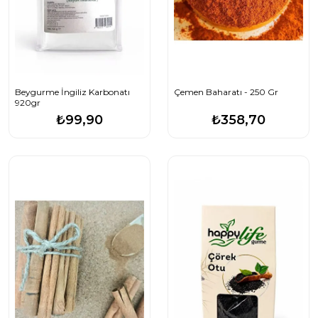
Beygurme İngiliz Karbonatı
Çemen Baharatı - 250 Gr
920gr
₺99,90
₺358,70