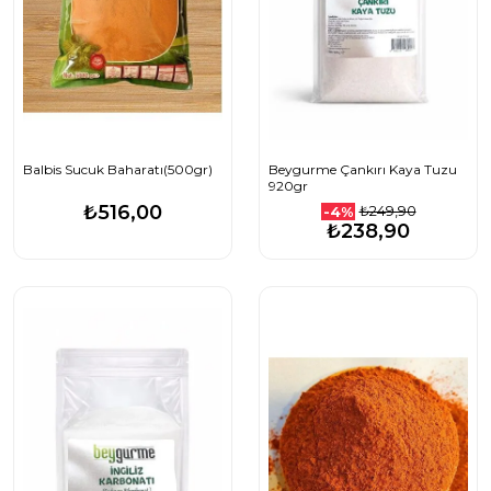
Balbis Sucuk Baharatı(500gr)
Beygurme Çankırı Kaya Tuzu
920gr
₺516,00
₺249,90
-4%
₺238,90