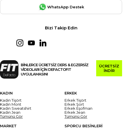
WhatsApp Destek
Bizi Takip Edin
BİNLERCE ÜCRETSİZ DERS & EGZERSİZ
ÜCRETSİZ
VİDEOLARI İÇİN DEFACTOFIT
İNDİR
UYGULAMASINI
KADIN
ERKEK
Kadın Tişört
Erkek Tişört
Kadın Mont
Erkek Şort
Kadın Sweatshirt
Erkek Eşofman
Kadın Jean
Erkek Jean
Tümünü Gör
Tümünü Gör
MARKET
SPORCU BESİNLERİ