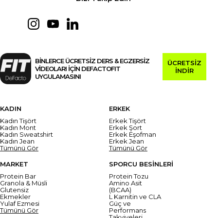
BİNLERCE ÜCRETSİZ DERS & EGZERSİZ
ÜCRETSİZ
VİDEOLARI İÇİN DEFACTOFIT
İNDİR
UYGULAMASINI
KADIN
ERKEK
Kadın Tişört
Erkek Tişört
Kadın Mont
Erkek Şort
Kadın Sweatshirt
Erkek Eşofman
Kadın Jean
Erkek Jean
Tümünü Gör
Tümünü Gör
MARKET
SPORCU BESİNLERİ
Protein Bar
Protein Tozu
Granola & Müsli
Amino Asit
Glutensiz
(BCAA)
Ekmekler
L Karnitin ve CLA
Yulaf Ezmesi
Güç ve
Tümünü Gör
Performans
Takviyeleri