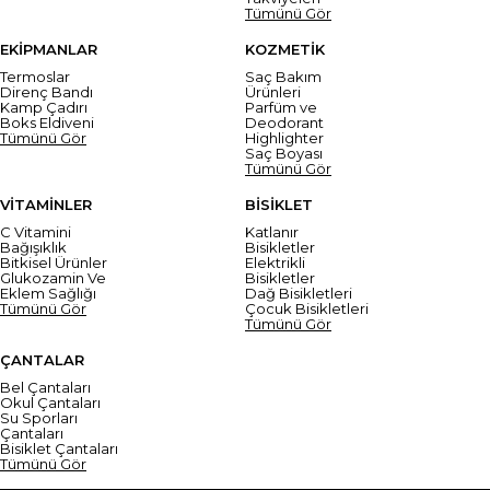
Tümünü Gör
EKİPMANLAR
KOZMETİK
Termoslar
Saç Bakım
Direnç Bandı
Ürünleri
Kamp Çadırı
Parfüm ve
Boks Eldiveni
Deodorant
Tümünü Gör
Highlighter
Saç Boyası
Tümünü Gör
VİTAMİNLER
BİSİKLET
C Vitamini
Katlanır
Bağışıklık
Bisikletler
Bitkisel Ürünler
Elektrikli
Glukozamin Ve
Bisikletler
Eklem Sağlığı
Dağ Bisikletleri
Tümünü Gör
Çocuk Bisikletleri
Tümünü Gör
ÇANTALAR
Bel Çantaları
Okul Çantaları
Su Sporları
Çantaları
Bisiklet Çantaları
Tümünü Gör