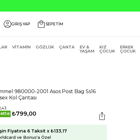
GİRİŞ YAP
SEPETİM
LAR
VITAMIN
GÖZLÜK
ÇANTA
EV &
KIZ
ERKEK
YAŞAM
ÇOCUK
ÇOCUK
mel 980000-2001 Asos Post Bag Ss16
sex Kol Çantası
1,43
₺799,00
ette
şin Fiyatına 6 Taksit x ₺133,17
rldcard ve Bonus'a Özel