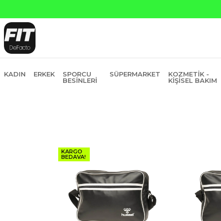
KADIN
ERKEK
SPORCU
SÜPERMARKET
KOZMETIK -
BESINLERI
KIŞISEL BAKIM
KARGO
BEDAVA!