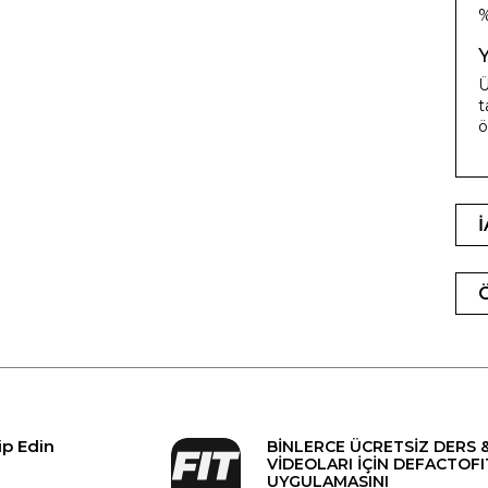
%
Ü
t
ö
ip Edin
BİNLERCE ÜCRETSİZ DERS 
VİDEOLARI İÇİN DEFACTOFI
UYGULAMASINI