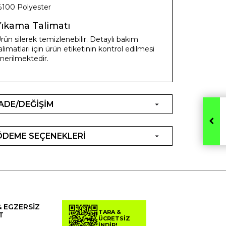
100 Polyester
Yıkama Talimatı
rün silerek temizlenebilir. Detaylı bakım
alimatları için ürün etiketinin kontrol edilmesi
nerilmektedir.
İADE/DEĞİŞİM
ÖDEME SEÇENEKLERİ
& EGZERSİZ
TARA &
T
ÜCRETSİZ
İNDİR!