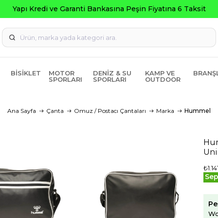
Yapı Kredi ve Garanti Bankasına Peşin Fiyatına 6 Taksit
BISIKLET
MOTOR
DENIZ & SU
KAMP VE
BRANŞ
SPORLARI
SPORLARI
OUTDOOR
Ana Sayfa
Çanta
Omuz / Postacı Çantaları
Marka
Hummel
Hum
Uni
₺1.14
Sep
Pe
Wo