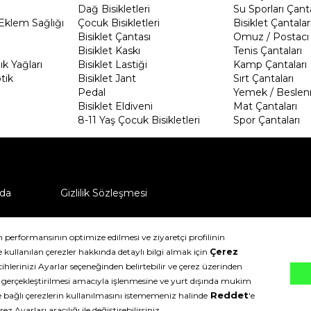
Dağ Bisikletleri
Su Sporları Çanta
Eklem Sağlığı
Çocuk Bisikletleri
Bisiklet Çantalar
Bisiklet Çantası
Omuz / Postacı 
Bisiklet Kaskı
Tenis Çantaları
k Yağları
Bisiklet Lastiği
Kamp Çantaları
tik
Bisiklet Jant
Sırt Çantaları
Pedal
Yemek / Beslen
Bisiklet Eldiveni
Mat Çantaları
8-11 Yaş Çocuk Bisikletleri
Spor Çantaları
da
Gizlilik Sözleşmesi
ü nasıl iade edebilirim?