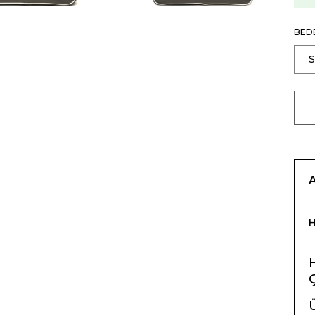
BED
Ü