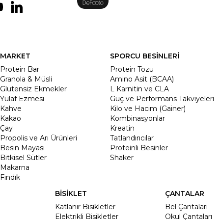
MARKET
SPORCU BESİNLERİ
Protein Bar
Protein Tozu
Granola & Müsli
Amino Asit (BCAA)
Glutensiz Ekmekler
L Karnitin ve CLA
Yulaf Ezmesi
Güç ve Performans Takviyeleri
Kahve
Kilo ve Hacim (Gainer)
Kakao
Kombinasyonlar
Çay
Kreatin
Propolis ve Arı Ürünleri
Tatlandırıcılar
Besin Mayası
Proteinli Besinler
Bitkisel Sütler
Shaker
Makarna
Fındık
BİSİKLET
ÇANTALAR
Katlanır Bisikletler
Bel Çantaları
Elektrikli Bisikletler
Okul Çantaları