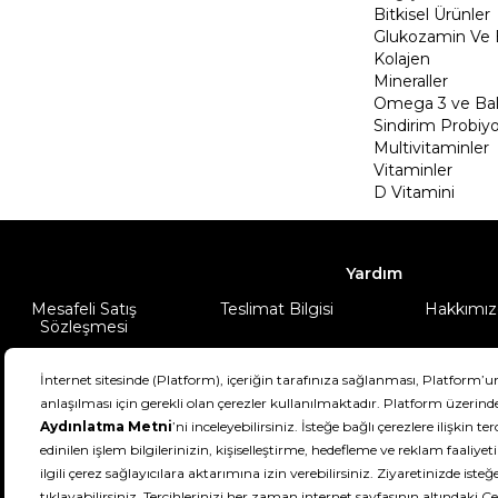
Bitkisel Ürünler
Glukozamin Ve 
Kolajen
Mineraller
Omega 3 ve Balı
Sindirim Probiyo
Multivitaminler
Vitaminler
D Vitamini
Yardım
Mesafeli Satış
Teslimat Bilgisi
Hakkımız
Sözleşmesi
Şartlar & Koşullar
Ürünüm