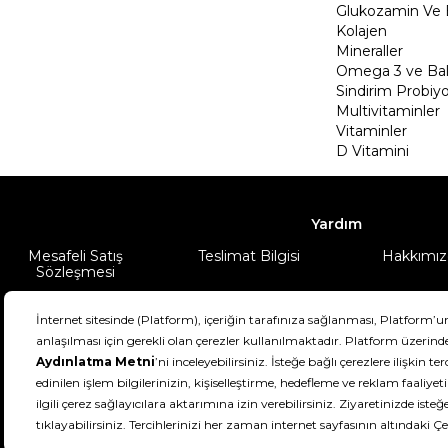
Glukozamin Ve 
Kolajen
Mineraller
Omega 3 ve Balı
Sindirim Probiyo
Multivitaminler
Vitaminler
D Vitamini
Yardım
Mesafeli Satış
Teslimat Bilgisi
Hakkımız
Sözleşmesi
Şartlar & Koşullar
Ürünüm
DeFactoFIT ©️ 2022-2026. Tüm hakları sa
11