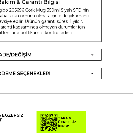
Bakım & Garanti Bilgisi
gloo 205696 Cork Mug 350ml Siyah STD'nin
aha uzun ömürlü olması için elde yıkamanız
avsiye edilir. Ürünün garanti süresi 1 yıldır.
aranti kapsamında olmayan durumlar için
ütfen iade politikamızı kontrol ediniz.
İADE/DEĞİŞİM
ÖDEME SEÇENEKLERİ
& EGZERSİZ
TARA &
T
ÜCRETSİZ
İNDİR!