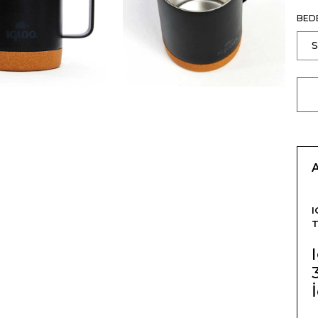
BED
I