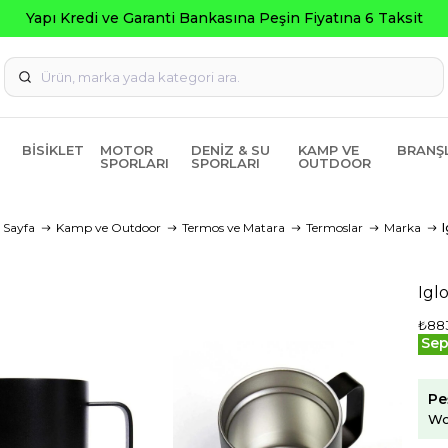
nkasına Peşin Fiyatına 6 Taksit
BISIKLET
MOTOR
DENIZ & SU
KAMP VE
BRANŞ
SPORLARI
SPORLARI
OUTDOOR
 Sayfa
Kamp ve Outdoor
Termos ve Matara
Termoslar
Marka
I
Igl
₺883
Sep
Pe
Wo