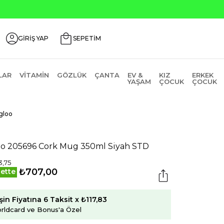
GİRİŞ YAP
SEPETİM
LAR
VITAMIN
GÖZLÜK
ÇANTA
EV &
KIZ
ERKEK
YAŞAM
ÇOCUK
ÇOCUK
gloo
oo 205696 Cork Mug 350ml Siyah STD
,75
₺707,00
ette
şin Fiyatına 6 Taksit x ₺117,83
rldcard ve Bonus'a Özel