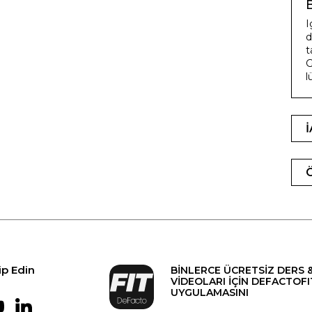
I
d
t
G
l
ip Edin
BİNLERCE ÜCRETSİZ DERS 
VİDEOLARI İÇİN DEFACTOFI
UYGULAMASINI