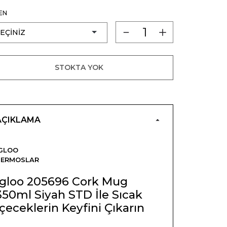
EN
STOKTA YOK
AÇIKLAMA
GLOO
TERMOSLAR
Igloo 205696 Cork Mug
350ml Siyah STD İle Sıcak
İçeceklerin Keyfini Çıkarın