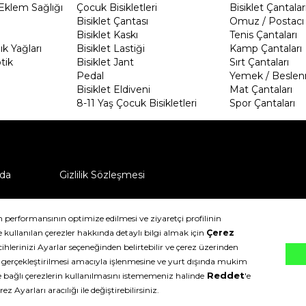
Eklem Sağlığı
Çocuk Bisikletleri
Bisiklet Çantalar
Bisiklet Çantası
Omuz / Postacı 
Bisiklet Kaskı
Tenis Çantaları
k Yağları
Bisiklet Lastiği
Kamp Çantaları
tik
Bisiklet Jant
Sırt Çantaları
Pedal
Yemek / Beslen
Bisiklet Eldiveni
Mat Çantaları
8-11 Yaş Çocuk Bisikletleri
Spor Çantaları
da
Gizlilik Sözleşmesi
ü nasıl iade edebilirim?
klıdır.