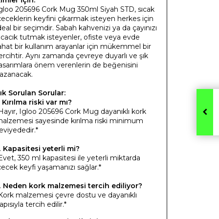
gloo 205696 Cork Mug 350ml Siyah STD, sıcak
çeceklerin keyfini çıkarmak isteyen herkes için
deal bir seçimdir. Sabah kahvenizi ya da çayınızı
ıcacık tutmak isteyenler, ofiste veya evde
ahat bir kullanım arayanlar için mükemmel bir
ercihtir. Aynı zamanda çevreye duyarlı ve şık
asarımlara önem verenlerin de beğenisini
azanacak.
ık Sorulan Sorular:
.
Kırılma riski var mı?
Hayır, Igloo 205696 Cork Mug dayanıklı kork
alzemesi sayesinde kırılma riski minimum
eviyededir.*
.
Kapasitesi yeterli mi?
Evet, 350 ml kapasitesi ile yeterli miktarda
çecek keyfi yaşamanızı sağlar.*
.
Neden kork malzemesi tercih ediliyor?
Kork malzemesi çevre dostu ve dayanıklı
apısıyla tercih edilir.*