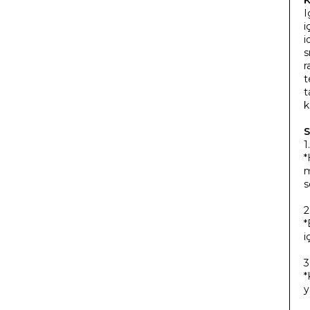
I
i
i
s
r
t
t
k
S
1
*
m
s
2
*
i
3
*
y