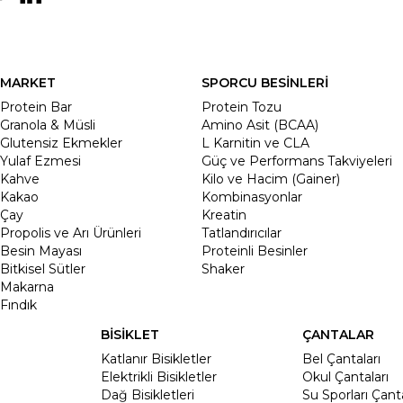
MARKET
SPORCU BESİNLERİ
Protein Bar
Protein Tozu
Granola & Müsli
Amino Asit (BCAA)
Glutensiz Ekmekler
L Karnitin ve CLA
Yulaf Ezmesi
Güç ve Performans Takviyeleri
Kahve
Kilo ve Hacim (Gainer)
Kakao
Kombinasyonlar
Çay
Kreatin
Propolis ve Arı Ürünleri
Tatlandırıcılar
Besin Mayası
Proteinli Besinler
Bitkisel Sütler
Shaker
Makarna
Fındık
BİSİKLET
ÇANTALAR
Katlanır Bisikletler
Bel Çantaları
Elektrikli Bisikletler
Okul Çantaları
Dağ Bisikletleri
Su Sporları Çanta