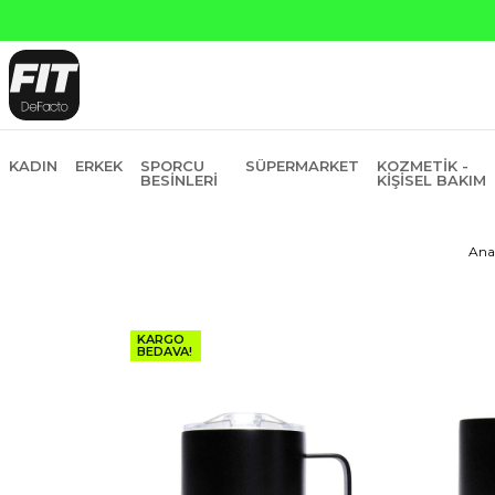
Yapı Kredi ve Garanti Ba
KADIN
ERKEK
SPORCU
SÜPERMARKET
KOZMETIK -
BESINLERI
KIŞISEL BAKIM
Ana
KARGO
BEDAVA!