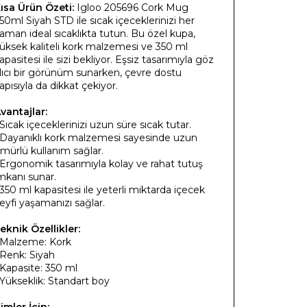
ısa Ürün Özeti:
Igloo 205696 Cork Mug
50ml Siyah STD ile sıcak içeceklerinizi her
aman ideal sıcaklıkta tutun. Bu özel kupa,
üksek kaliteli kork malzemesi ve 350 ml
apasitesi ile sizi bekliyor. Eşsiz tasarımıyla göz
lıcı bir görünüm sunarken, çevre dostu
apısıyla da dikkat çekiyor.
vantajlar:
 Sıcak içeceklerinizi uzun süre sıcak tutar.
 Dayanıklı kork malzemesi sayesinde uzun
mürlü kullanım sağlar.
 Ergonomik tasarımıyla kolay ve rahat tutuş
mkanı sunar.
 350 ml kapasitesi ile yeterli miktarda içecek
eyfi yaşamanızı sağlar.
eknik Özellikler:
 Malzeme: Kork
 Renk: Siyah
 Kapasite: 350 ml
 Yükseklik: Standart boy
imler İçin: