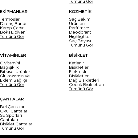
Tümünü Gör
EKİPMANLAR
KOZMETİK
Termoslar
Saç Bakım
Direnç Bandı
Ürünleri
Kamp Çadırı
Parfüm ve
Boks Eldiveni
Deodorant
Tümünü Gör
Highlighter
Saç Boyası
Tümünü Gör
VİTAMİNLER
BİSİKLET
C Vitamini
Katlanır
Bağışıklık
Bisikletler
Bitkisel Ürünler
Elektrikli
Glukozamin Ve
Bisikletler
Eklem Sağlığı
Dağ Bisikletleri
Tümünü Gör
Çocuk Bisikletleri
Tümünü Gör
ÇANTALAR
Bel Çantaları
Okul Çantaları
Su Sporları
Çantaları
Bisiklet Çantaları
Tümünü Gör