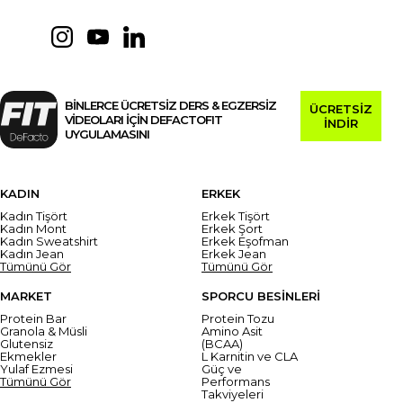
BİNLERCE ÜCRETSİZ DERS & EGZERSİZ
ÜCRETSİZ
VİDEOLARI İÇİN DEFACTOFIT
İNDİR
UYGULAMASINI
KADIN
ERKEK
Kadın Tişört
Erkek Tişört
Kadın Mont
Erkek Şort
Kadın Sweatshirt
Erkek Eşofman
Kadın Jean
Erkek Jean
Tümünü Gör
Tümünü Gör
MARKET
SPORCU BESİNLERİ
Protein Bar
Protein Tozu
Granola & Müsli
Amino Asit
Glutensiz
(BCAA)
Ekmekler
L Karnitin ve CLA
Yulaf Ezmesi
Güç ve
Tümünü Gör
Performans
Takviyeleri