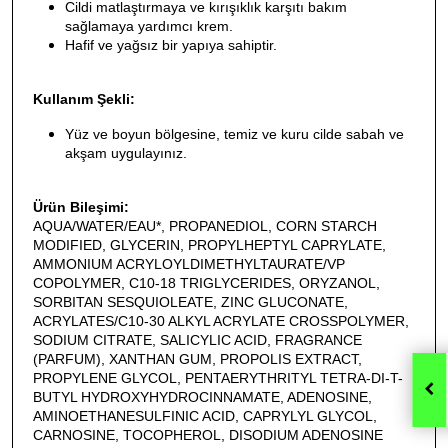
Cildi matlaştırmaya ve kırışıklık karşıtı bakım
sağlamaya yardımcı krem.
Hafif ve yağsız bir yapıya sahiptir.
Kullanım Şekli:
Yüz ve boyun bölgesine, temiz ve kuru cilde sabah ve
akşam uygulayınız.
Ürün Bileşimi:
AQUA/WATER/EAU*, PROPANEDIOL, CORN STARCH
MODIFIED, GLYCERIN, PROPYLHEPTYL CAPRYLATE,
AMMONIUM ACRYLOYLDIMETHYLTAURATE/VP
COPOLYMER, C10-18 TRIGLYCERIDES, ORYZANOL,
SORBITAN SESQUIOLEATE, ZINC GLUCONATE,
ACRYLATES/C10-30 ALKYL ACRYLATE CROSSPOLYMER,
SODIUM CITRATE, SALICYLIC ACID, FRAGRANCE
(PARFUM), XANTHAN GUM, PROPOLIS EXTRACT,
PROPYLENE GLYCOL, PENTAERYTHRITYL TETRA-DI-T-
BUTYL HYDROXYHYDROCINNAMATE, ADENOSINE,
AMINOETHANESULFINIC ACID, CAPRYLYL GLYCOL,
CARNOSINE, TOCOPHEROL, DISODIUM ADENOSINE