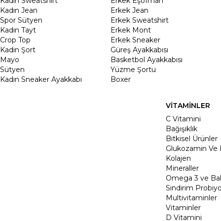
Kadın Sweatshirt
Erkek Eşofman
Kadın Jean
Erkek Jean
Spor Sütyen
Erkek Sweatshirt
Kadın Tayt
Erkek Mont
Crop Top
Erkek Sneaker
Kadin Şort
Güreş Ayakkabısı
Mayo
Basketbol Ayakkabısı
Sütyen
Yüzme Şortu
Kadın Sneaker Ayakkabı
Boxer
VİTAMİNLER
C Vitamini
Bağışıklık
Bitkisel Ürünler
Glukozamin Ve 
Kolajen
Mineraller
Omega 3 ve Balı
Sindirim Probiyo
Multivitaminler
Vitaminler
D Vitamini