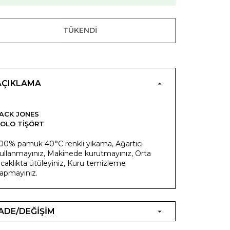
TÜKENDI
AÇIKLAMA
ACK JONES
OLO TIŞÖRT
00% pamuk 40°C renkli yıkama, Ağartıcı
ullanmayınız, Makinede kurutmayınız, Orta
ıcaklıkta ütüleyiniz, Kuru temizleme
apmayınız.
İADE/DEĞİŞİM