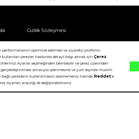
da
Gizlilik Sözleşmesi
ü nasıl iade edebilirim?
klıdır.