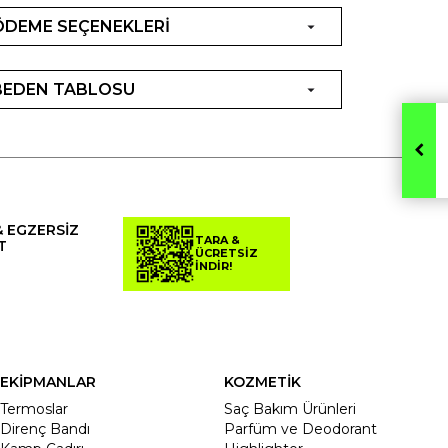
ÖDEME SEÇENEKLERİ
BEDEN TABLOSU
& EGZERSİZ
TARA &
T
ÜCRETSİZ
İNDİR!
EKİPMANLAR
KOZMETİK
Termoslar
Saç Bakım Ürünleri
Direnç Bandı
Parfüm ve Deodorant