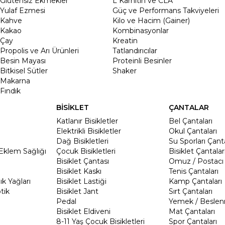
Glutensiz Ekmekler
L Karnitin ve CLA
Yulaf Ezmesi
Güç ve Performans Takviyeleri
Kahve
Kilo ve Hacim (Gainer)
Kakao
Kombinasyonlar
Çay
Kreatin
Propolis ve Arı Ürünleri
Tatlandırıcılar
Besin Mayası
Proteinli Besinler
Bitkisel Sütler
Shaker
Makarna
Fındık
BİSİKLET
ÇANTALAR
Katlanır Bisikletler
Bel Çantaları
Elektrikli Bisikletler
Okul Çantaları
Dağ Bisikletleri
Su Sporları Çanta
Eklem Sağlığı
Çocuk Bisikletleri
Bisiklet Çantalar
Bisiklet Çantası
Omuz / Postacı 
Bisiklet Kaskı
Tenis Çantaları
k Yağları
Bisiklet Lastiği
Kamp Çantaları
tik
Bisiklet Jant
Sırt Çantaları
Pedal
Yemek / Beslen
Bisiklet Eldiveni
Mat Çantaları
8-11 Yaş Çocuk Bisikletleri
Spor Çantaları