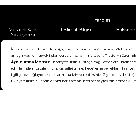
Yardım
Mesafeli Satış
Teslimat Bilgisi
Hakkımız
Sözleşmesi
Şartlar & Koşullar
Ürünüm
DeFactoFIT ©️ 2022-2026. Tüm hakları sa
11