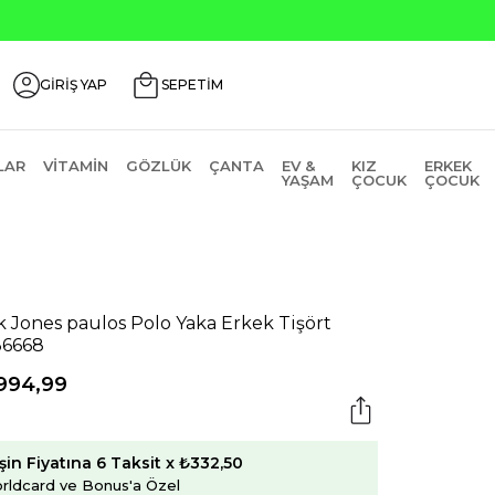
GİRİŞ YAP
SEPETİM
LAR
VITAMIN
GÖZLÜK
ÇANTA
EV &
KIZ
ERKEK
YAŞAM
ÇOCUK
ÇOCUK
k Jones paulos Polo Yaka Erkek Tişört
36668
.994,99
şin Fiyatına 6 Taksit x ₺332,50
rldcard ve Bonus'a Özel