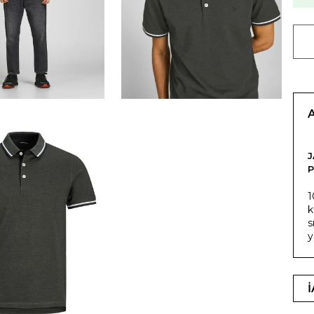
J
P
1
k
s
y