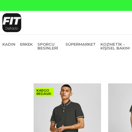
Yapı Kredi ve Garanti Bankasına Peşin
KADIN
ERKEK
SPORCU
SÜPERMARKET
KOZMETIK -
BESINLERI
KIŞISEL BAKIM
KARGO
BEDAVA!