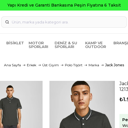
 Fiyatına 6 Taksit
BISIKLET
MOTOR
DENIZ & SU
KAMP VE
BRANŞ
SPORLARI
SPORLARI
OUTDOOR
Ana Sayfa
Erkek
Üst Giyim
Polo Tişört
Marka
Jack Jones
Jac
121
₺1
Pe
Wo