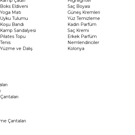
Kamp Çadırı
Highlighter
Boks Eldiveni
Saç Boyası
Yoga Matı
Güneş Kremleri
Uyku Tulumu
Yüz Temizleme
Koşu Bandı
Kadın Parfüm
Kamp Sandalyesi
Saç Kremi
Pilates Topu
Erkek Parfüm
Tenis
Nemlendiriciler
Yüzme ve Dalış
Kolonya
ları
ı
Çantaları
me Çantaları