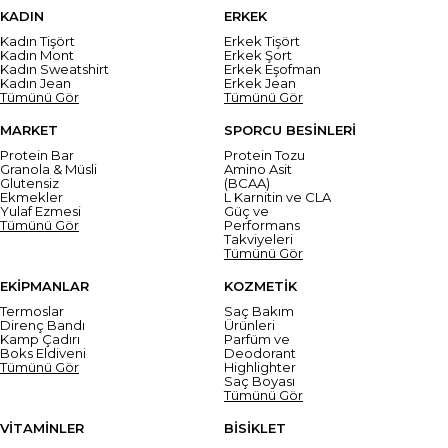
KADIN
ERKEK
Kadın Tişört
Erkek Tişört
Kadın Mont
Erkek Şort
Kadın Sweatshirt
Erkek Eşofman
Kadın Jean
Erkek Jean
Tümünü Gör
Tümünü Gör
MARKET
SPORCU BESİNLERİ
Protein Bar
Protein Tozu
Granola & Müsli
Amino Asit
Glutensiz
(BCAA)
Ekmekler
L Karnitin ve CLA
Yulaf Ezmesi
Güç ve
Tümünü Gör
Performans
Takviyeleri
Tümünü Gör
EKİPMANLAR
KOZMETİK
Termoslar
Saç Bakım
Direnç Bandı
Ürünleri
Kamp Çadırı
Parfüm ve
Boks Eldiveni
Deodorant
Tümünü Gör
Highlighter
Saç Boyası
Tümünü Gör
VİTAMİNLER
BİSİKLET