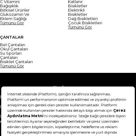
C Vitamini
Katlanır
Bağışıklık
Bisikletler
Bitkisel Ürünler
Elektrikli
Glukozamin Ve
Bisikletler
Eklem Sağlığı
Dağ Bisikletleri
Tümünü Gör
Çocuk Bisikletleri
Tümünü Gör
ÇANTALAR
Bel Çantaları
Okul Çantaları
Su Sporları
Çantaları
Bisiklet Çantaları
Tümünü Gör
Yardım
Mesafeli Satış Sözleşmesi
Teslimat Bilgisi
Gizlilik Sözleşmesi
Şartlar & Koşullar
Ürünümü nasıl iade
Hakkımızda
edebilirim?