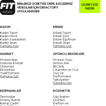
BİNLERCE ÜCRETSİZ DERS & EGZERSİZ
ÜCRETSİZ
VİDEOLARI İÇİN DEFACTOFIT
İNDİR
UYGULAMASINI
KADIN
ERKEK
Kadın Tişört
Erkek Tişört
Kadın Mont
Erkek Şort
Kadın Sweatshirt
Erkek Eşofman
Kadın Jean
Erkek Jean
Tümünü Gör
Tümünü Gör
MARKET
SPORCU BESİNLERİ
Protein Bar
Protein Tozu
Granola & Müsli
Amino Asit
Glutensiz
(BCAA)
Ekmekler
L Karnitin ve CLA
Yulaf Ezmesi
Güç ve
Tümünü Gör
Performans
Takviyeleri
Tümünü Gör
EKİPMANLAR
KOZMETİK
Termoslar
Saç Bakım
Direnç Bandı
Ürünleri
Kamp Çadırı
Parfüm ve