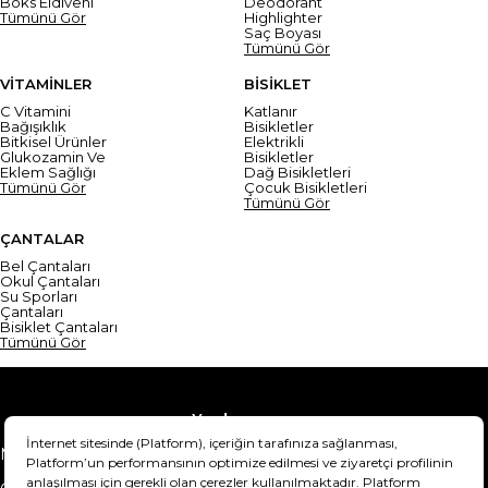
Boks Eldiveni
Deodorant
Tümünü Gör
Highlighter
Saç Boyası
Tümünü Gör
VİTAMİNLER
BİSİKLET
C Vitamini
Katlanır
Bağışıklık
Bisikletler
Bitkisel Ürünler
Elektrikli
Glukozamin Ve
Bisikletler
Eklem Sağlığı
Dağ Bisikletleri
Tümünü Gör
Çocuk Bisikletleri
Tümünü Gör
ÇANTALAR
Bel Çantaları
Okul Çantaları
Su Sporları
Çantaları
Bisiklet Çantaları
Tümünü Gör
Yardım
Mesafeli Satış Sözleşmesi
Teslimat Bilgisi