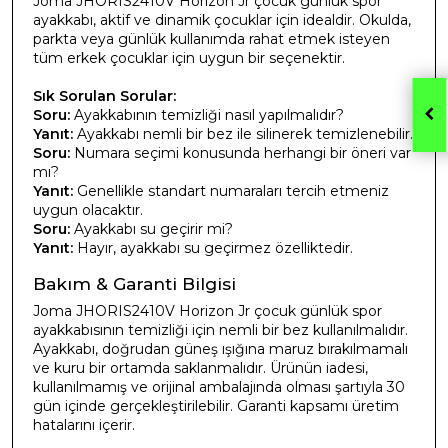
Joma JHORIS2410V Horizon Jr çocuk günlük spor
ayakkabı, aktif ve dinamik çocuklar için idealdir. Okulda,
parkta veya günlük kullanımda rahat etmek isteyen
tüm erkek çocuklar için uygun bir seçenektir.
Sık Sorulan Sorular:
Soru:
Ayakkabının temizliği nasıl yapılmalıdır?
Yanıt:
Ayakkabı nemli bir bez ile silinerek temizlenebilir.
Soru:
Numara seçimi konusunda herhangi bir öneri var
mı?
Yanıt:
Genellikle standart numaraları tercih etmeniz
uygun olacaktır.
Soru:
Ayakkabı su geçirir mi?
Yanıt:
Hayır, ayakkabı su geçirmez özelliktedir.
Bakım & Garanti Bilgisi
Joma JHORIS2410V Horizon Jr çocuk günlük spor
ayakkabısının temizliği için nemli bir bez kullanılmalıdır.
Ayakkabı, doğrudan güneş ışığına maruz bırakılmamalı
ve kuru bir ortamda saklanmalıdır. Ürünün iadesi,
kullanılmamış ve orijinal ambalajında olması şartıyla 30
gün içinde gerçekleştirilebilir. Garanti kapsamı üretim
hatalarını içerir.