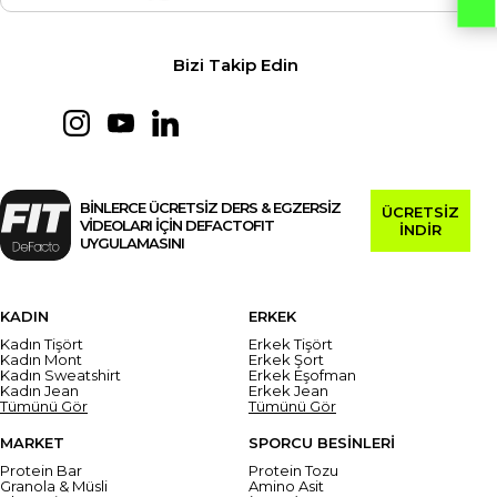
Bizi Takip Edin
BİNLERCE ÜCRETSİZ DERS & EGZERSİZ
ÜCRETSİZ
VİDEOLARI İÇİN DEFACTOFIT
İNDİR
UYGULAMASINI
KADIN
ERKEK
Kadın Tişört
Erkek Tişört
Kadın Mont
Erkek Şort
Kadın Sweatshirt
Erkek Eşofman
Kadın Jean
Erkek Jean
Tümünü Gör
Tümünü Gör
MARKET
SPORCU BESİNLERİ
Protein Bar
Protein Tozu
Granola & Müsli
Amino Asit