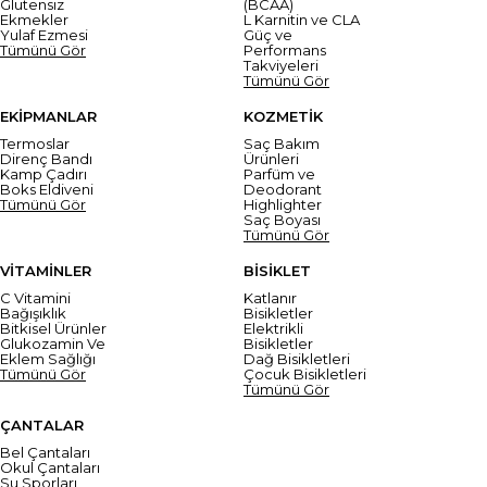
Glutensiz
(BCAA)
Ekmekler
L Karnitin ve CLA
Yulaf Ezmesi
Güç ve
Tümünü Gör
Performans
Takviyeleri
Tümünü Gör
EKİPMANLAR
KOZMETİK
Termoslar
Saç Bakım
Direnç Bandı
Ürünleri
Kamp Çadırı
Parfüm ve
Boks Eldiveni
Deodorant
Tümünü Gör
Highlighter
Saç Boyası
Tümünü Gör
VİTAMİNLER
BİSİKLET
C Vitamini
Katlanır
Bağışıklık
Bisikletler
Bitkisel Ürünler
Elektrikli
Glukozamin Ve
Bisikletler
Eklem Sağlığı
Dağ Bisikletleri
Tümünü Gör
Çocuk Bisikletleri
Tümünü Gör
ÇANTALAR
Bel Çantaları
Okul Çantaları
Su Sporları