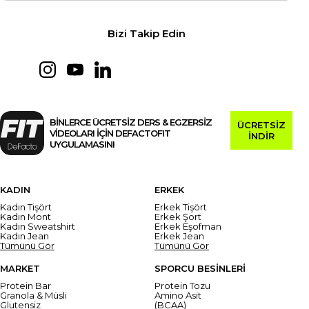
Bizi Takip Edin
BİNLERCE ÜCRETSİZ DERS & EGZERSİZ
ÜCRETSİZ
VİDEOLARI İÇİN DEFACTOFIT
İNDİR
UYGULAMASINI
KADIN
ERKEK
Kadın Tişört
Erkek Tişört
Kadın Mont
Erkek Şort
Kadın Sweatshirt
Erkek Eşofman
Kadın Jean
Erkek Jean
Tümünü Gör
Tümünü Gör
MARKET
SPORCU BESİNLERİ
Protein Bar
Protein Tozu
Granola & Müsli
Amino Asit
Glutensiz
(BCAA)