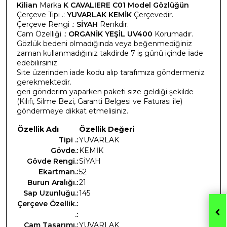
Kilian
Marka
K CAVALIERE C01 Model Gözlüğün
Çerçeve Tipi .:
YUVARLAK KEMİK
Çerçevedir.
Çerçeve Rengi .:
SİYAH
Renkdir.
Cam Özelliği .:
ORGANİK YEŞİL UV400
Korumadır.
Gözlük bedeni olmadığında veya beğenmediğiniz
zaman kullanmadığınız takdirde 7 iş günü içinde İade
edebilirsiniz.
Site üzerinden iade kodu alıp tarafımıza göndermeniz
gerekmektedir.
geri gönderim yaparken paketi size geldiği şekilde
(Kılıfı, Silme Bezi, Garanti Belgesi ve Faturası ile)
göndermeye dikkat etmelisiniz.
Özellik Adı
Özellik Değeri
Tipi .:
YUVARLAK
Gövde.:
KEMİK
Gövde Rengi.:
SİYAH
Ekartman.:
52
Burun Aralığı.:
21
Sap Uzunluğu.:
145
Çerçeve Özellik.:
.:
Cam Tasarımı.:
YUVARLAK