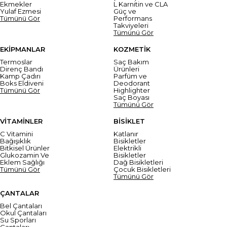
Ekmekler
L Karnitin ve CLA
Yulaf Ezmesi
Güç ve
Tümünü Gör
Performans
Takviyeleri
Tümünü Gör
EKİPMANLAR
KOZMETİK
Termoslar
Saç Bakım
Direnç Bandı
Ürünleri
Kamp Çadırı
Parfüm ve
Boks Eldiveni
Deodorant
Tümünü Gör
Highlighter
Saç Boyası
Tümünü Gör
VİTAMİNLER
BİSİKLET
C Vitamini
Katlanır
Bağışıklık
Bisikletler
Bitkisel Ürünler
Elektrikli
Glukozamin Ve
Bisikletler
Eklem Sağlığı
Dağ Bisikletleri
Tümünü Gör
Çocuk Bisikletleri
Tümünü Gör
ÇANTALAR
Bel Çantaları
Okul Çantaları
Su Sporları