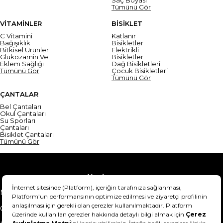
Saç Boyası
Tümünü Gör
VİTAMİNLER
BİSİKLET
C Vitamini
Katlanır
Bağışıklık
Bisikletler
Bitkisel Ürünler
Elektrikli
Glukozamin Ve
Bisikletler
Eklem Sağlığı
Dağ Bisikletleri
Tümünü Gör
Çocuk Bisikletleri
Tümünü Gör
ÇANTALAR
Bel Çantaları
Okul Çantaları
Su Sporları
Çantaları
Bisiklet Çantaları
Tümünü Gör
Yardım
Mesafeli Satış Sözleşmesi
Teslimat Bilgisi
Gizlilik Sözleşmesi
Şartlar & Koşullar