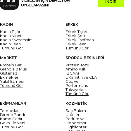
VİDEOLARI İÇİN DEFACTOFIT
İNDİR
UYGULAMASINI
KADIN
ERKEK
Kadın Tişört
Erkek Tişört
Kadın Mont
Erkek Şort
Kadın Sweatshirt
Erkek Eşofman
Kadın Jean
Erkek Jean
Tümünü Gör
Tümünü Gör
MARKET
SPORCU BESİNLERİ
Protein Bar
Protein Tozu
Granola & Müsli
Amino Asit
Glutensiz
(BCAA)
Ekmekler
L Karnitin ve CLA
Yulaf Ezmesi
Güç ve
Tümünü Gör
Performans
Takviyeleri
Tümünü Gör
EKİPMANLAR
KOZMETİK
Termoslar
Saç Bakım
Direnç Bandı
Ürünleri
Kamp Çadırı
Parfüm ve
Boks Eldiveni
Deodorant
Tümünü Gör
Highlighter