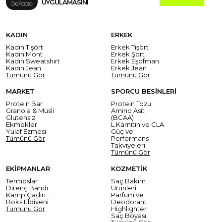
UYGULAMASINI
KADIN
ERKEK
Kadın Tişört
Erkek Tişört
Kadın Mont
Erkek Şort
Kadın Sweatshirt
Erkek Eşofman
Kadın Jean
Erkek Jean
Tümünü Gör
Tümünü Gör
MARKET
SPORCU BESİNLERİ
Protein Bar
Protein Tozu
Granola & Müsli
Amino Asit
Glutensiz
(BCAA)
Ekmekler
L Karnitin ve CLA
Yulaf Ezmesi
Güç ve
Tümünü Gör
Performans
Takviyeleri
Tümünü Gör
EKİPMANLAR
KOZMETİK
Termoslar
Saç Bakım
Direnç Bandı
Ürünleri
Kamp Çadırı
Parfüm ve
Boks Eldiveni
Deodorant
Tümünü Gör
Highlighter
Saç Boyası