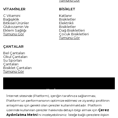
Tümünü Gör
VİTAMİNLER
BİSİKLET
C Vitamini
Katlanır
Bağışıklık
Bisikletler
Bitkisel Ürünler
Elektrikli
Glukozamin Ve
Bisikletler
Eklem Sağlığı
Dağ Bisikletleri
Tümünü Gör
Çocuk Bisikletleri
Tümünü Gör
ÇANTALAR
Bel Çantaları
Okul Çantaları
Su Sporları
Çantaları
Bisiklet Çantaları
Tümünü Gör
Yardım
Mesafeli Satış Sözleşmesi
Teslimat Bilgisi
Gizlilik Sözleşmesi
Şartlar & Koşullar
Ürünümü nasıl iade
Hakkımızda