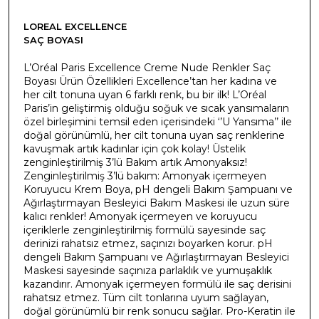
LOREAL EXCELLENCE
SAÇ BOYASI
L’Oréal Paris Excellence Creme Nude Renkler Saç
Boyası Ürün Özellikleri Excellence’tan her kadına ve
her cilt tonuna uyan 6 farklı renk, bu bir ilk! L’Oréal
Paris’in geliştirmiş olduğu soğuk ve sıcak yansımaların
özel birleşimini temsil eden içerisindeki ‘’U Yansıma’’ ile
doğal görünümlü, her cilt tonuna uyan saç renklerine
kavuşmak artık kadınlar için çok kolay! Üstelik
zenginleştirilmiş 3’lü Bakım artık Amonyaksız!
Zenginleştirilmiş 3’lü bakım: Amonyak içermeyen
Koruyucu Krem Boya, pH dengeli Bakım Şampuanı ve
Ağırlaştırmayan Besleyici Bakım Maskesi ile uzun süre
kalıcı renkler! Amonyak içermeyen ve koruyucu
içeriklerle zenginleştirilmiş formülü sayesinde saç
derinizi rahatsız etmez, saçınızı boyarken korur. pH
dengeli Bakım Şampuanı ve Ağırlaştırmayan Besleyici
Maskesi sayesinde saçınıza parlaklık ve yumuşaklık
kazandırır. Amonyak içermeyen formülü ile saç derisini
rahatsız etmez. Tüm cilt tonlarına uyum sağlayan,
doğal görünümlü bir renk sonucu sağlar. Pro-Keratin ile