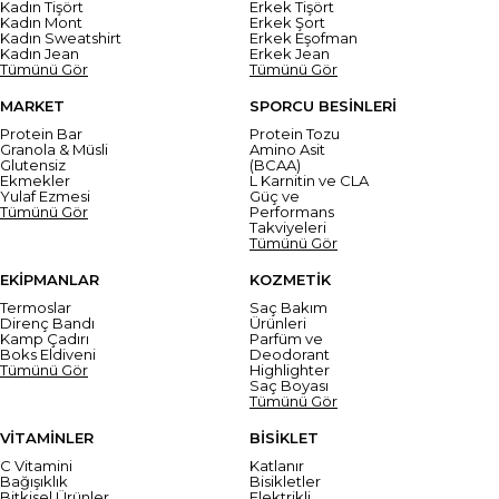
Kadın Tişört
Erkek Tişört
Kadın Mont
Erkek Şort
Kadın Sweatshirt
Erkek Eşofman
Kadın Jean
Erkek Jean
Tümünü Gör
Tümünü Gör
MARKET
SPORCU BESİNLERİ
Protein Bar
Protein Tozu
Granola & Müsli
Amino Asit
Glutensiz
(BCAA)
Ekmekler
L Karnitin ve CLA
Yulaf Ezmesi
Güç ve
Tümünü Gör
Performans
Takviyeleri
Tümünü Gör
EKİPMANLAR
KOZMETİK
Termoslar
Saç Bakım
Direnç Bandı
Ürünleri
Kamp Çadırı
Parfüm ve
Boks Eldiveni
Deodorant
Tümünü Gör
Highlighter
Saç Boyası
Tümünü Gör
VİTAMİNLER
BİSİKLET
C Vitamini
Katlanır
Bağışıklık
Bisikletler
Bitkisel Ürünler
Elektrikli