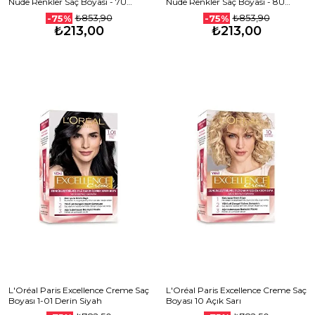
Nude Renkler Saç Boyası - 7U
Nude Renkler Saç Boyası - 8U
Nude Kumral
Nude Koyu Sarı
₺853,90
₺853,90
-75%
-75%
₺213,00
₺213,00
L'Oréal Paris Excellence Creme Saç
L'Oréal Paris Excellence Creme Saç
Boyası 1-01 Derin Siyah
Boyası 10 Açık Sarı