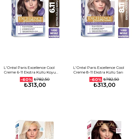
L'Oréal Paris Excellence Cool
L'Oréal Paris Excellence Cool
Creme 6-11 Ekstra Küllü Koyu
Creme 8-11 Ekstra Küllü Sarı
Kumral
₺782,50
₺782,50
-60%
-60%
₺313,00
₺313,00