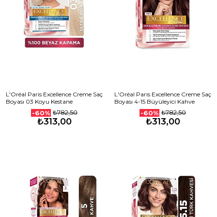
L'Oréal Paris Excellence Creme Saç
L'Oréal Paris Excellence Creme Saç
Boyası 03 Koyu Kestane
Boyası 4-15 Büyüleyici Kahve
₺782,50
₺782,50
-60%
-60%
₺313,00
₺313,00