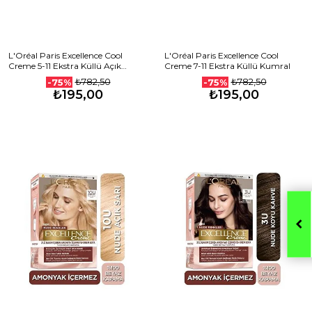
L'Oréal Paris Excellence Cool
L'Oréal Paris Excellence Cool
Creme 5-11 Ekstra Küllü Açık
Creme 7-11 Ekstra Küllü Kumral
Kahve
₺782,50
₺782,50
-75%
-75%
₺195,00
₺195,00