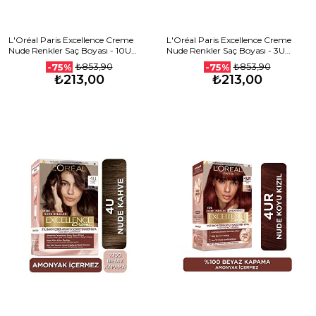
L'Oréal Paris Excellence Creme
L'Oréal Paris Excellence Creme
Nude Renkler Saç Boyası - 10U
Nude Renkler Saç Boyası - 3U
Nude Açık Sarı
Nude Koyu Kahve
₺853,90
₺853,90
-75%
-75%
₺213,00
₺213,00