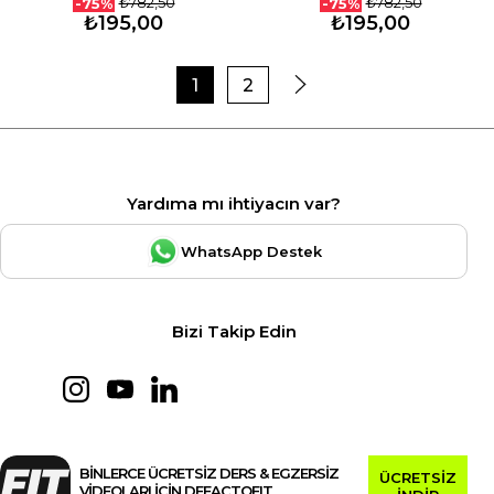
₺782,50
₺782,50
-75%
-75%
₺195,00
₺195,00
1
2
Yardıma mı ihtiyacın var?
WhatsApp Destek
Bizi Takip Edin
BİNLERCE ÜCRETSİZ DERS & EGZERSİZ
ÜCRETSİZ
VİDEOLARI İÇİN DEFACTOFIT