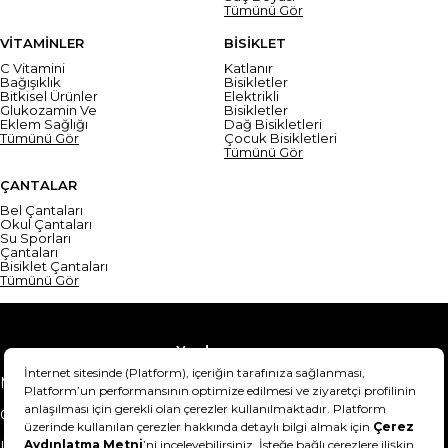
Tümünü Gör
VİTAMİNLER
BİSİKLET
C Vitamini
Katlanır
Bağışıklık
Bisikletler
Bitkisel Ürünler
Elektrikli
Glukozamin Ve
Bisikletler
Eklem Sağlığı
Dağ Bisikletleri
Tümünü Gör
Çocuk Bisikletleri
Tümünü Gör
ÇANTALAR
Bel Çantaları
Okul Çantaları
Su Sporları
Çantaları
Bisiklet Çantaları
Tümünü Gör
Yardım
Mesafeli Satış Sözleşmesi
Teslimat Bilgisi
Gizlilik Sözleşmesi
Şartlar & Koşullar
Ürünümü nasıl iade
Hakkımızda