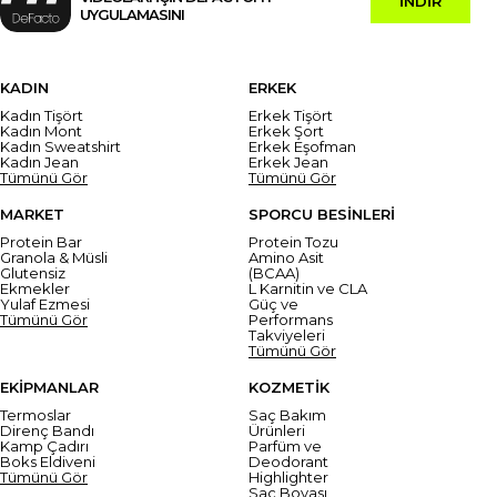
İNDİR
UYGULAMASINI
KADIN
ERKEK
Kadın Tişört
Erkek Tişört
Kadın Mont
Erkek Şort
Kadın Sweatshirt
Erkek Eşofman
Kadın Jean
Erkek Jean
Tümünü Gör
Tümünü Gör
MARKET
SPORCU BESİNLERİ
Protein Bar
Protein Tozu
Granola & Müsli
Amino Asit
Glutensiz
(BCAA)
Ekmekler
L Karnitin ve CLA
Yulaf Ezmesi
Güç ve
Tümünü Gör
Performans
Takviyeleri
Tümünü Gör
EKİPMANLAR
KOZMETİK
Termoslar
Saç Bakım
Direnç Bandı
Ürünleri
Kamp Çadırı
Parfüm ve
Boks Eldiveni
Deodorant
Tümünü Gör
Highlighter
Saç Boyası