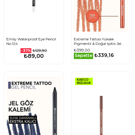
Emily Waterproof Eye Pencil
Extreme Tattoo Yüksek
No:124
Pigmentli & Doğal Işıltılı Jel
Göz Kalemi 008 ORANGE
₺399,00
₺129,90
-31%
POP
₺339,16
₺89,00
Sepette
KARGO
BEDAVA!