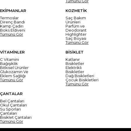
Tümünü Gör
EKİPMANLAR
KOZMETİK
Termoslar
Saç Bakım
Direnç Bandı
Ürünleri
Kamp Çadırı
Parfüm ve
Boks Eldiveni
Deodorant
Tümünü Gör
Highlighter
Saç Boyası
Tümünü Gör
VİTAMİNLER
BİSİKLET
C Vitamini
Katlanır
Bağışıklık
Bisikletler
Bitkisel Ürünler
Elektrikli
Glukozamin Ve
Bisikletler
Eklem Sağlığı
Dağ Bisikletleri
Tümünü Gör
Çocuk Bisikletleri
Tümünü Gör
ÇANTALAR
Bel Çantaları
Okul Çantaları
Su Sporları
Çantaları
Bisiklet Çantaları
Tümünü Gör