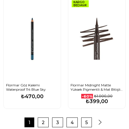
KARGO
BEDAVA!
Flormar Göz Kalemi
Flormar Midnight Matte
Waterproof 114 Blue Sky
Yüksek Pigmentli & Mat Bitişli
Likit Göz Kalemi 02 Brown
₺470,00
₺1.000,00
-60%
₺399,00
1
2
3
4
5