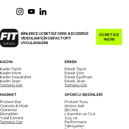
BİNLERCE ÜCRETSİZ DERS & EGZERSİZ
ÜCRETSİZ
VİDEOLARI İÇİN DEFACTOFIT
İNDİR
UYGULAMASINI
KADIN
ERKEK
Kadın Tişört
Erkek Tişört
Kadın Mont
Erkek Şort
Kadın Sweatshirt
Erkek Eşofman
Kadın Jean
Erkek Jean
Tümünü Gör
Tümünü Gör
MARKET
SPORCU BESİNLERİ
Protein Bar
Protein Tozu
Granola & Müsli
Amino Asit
Glutensiz
(BCAA)
Ekmekler
L Karnitin ve CLA
Yulaf Ezmesi
Güç ve
Tümünü Gör
Performans
Takviyeleri