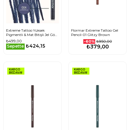
Extreme Tattoo Yüksek
Flormar Extreme Tattoo Gel
Pigmentli & Mat Bitişli Jel Göz
Pencil-01 Glitzy Brown
Kalemi 004 INTENSE BLUE
₺499,00
₺950,00
-60%
₺424,15
Sepette
₺379,00
KARGO
KARGO
BEDAVA!
BEDAVA!