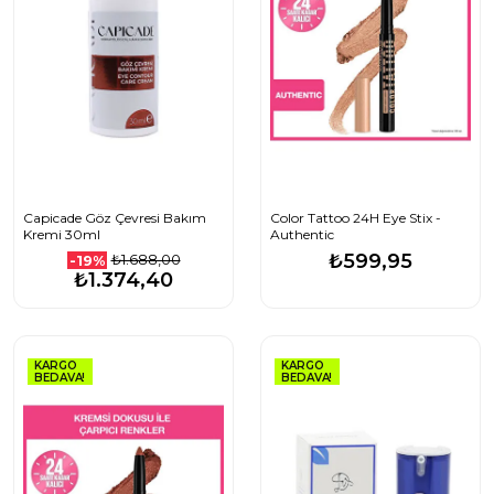
Capicade Göz Çevresi Bakım
Color Tattoo 24H Eye Stix -
Kremi 30ml
Authentic
₺599,95
₺1.688,00
-19%
₺1.374,40
KARGO
KARGO
BEDAVA!
BEDAVA!