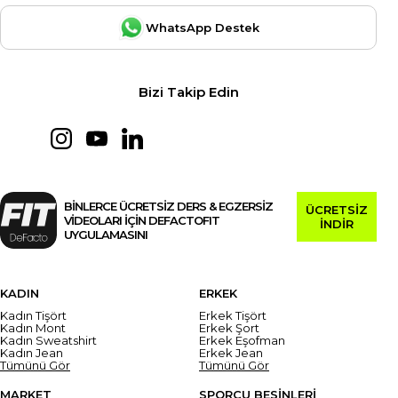
WhatsApp Destek
Bizi Takip Edin
BİNLERCE ÜCRETSİZ DERS & EGZERSİZ
ÜCRETSİZ
VİDEOLARI İÇİN DEFACTOFIT
İNDİR
UYGULAMASINI
KADIN
ERKEK
Kadın Tişört
Erkek Tişört
Kadın Mont
Erkek Şort
Kadın Sweatshirt
Erkek Eşofman
Kadın Jean
Erkek Jean
Tümünü Gör
Tümünü Gör
MARKET
SPORCU BESİNLERİ