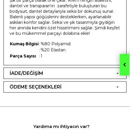
Şık bir parça olarak öne çıkar. Krem rengin asaletini,
dantel ve transparan'ın zarafetiyle buluşturan bu
bodysuit, dantel detaylarıyla seksi bir dokunuş sunar.
Balenli yapısı göğüslerini desteklerken, ayarlanabilir
askıları konfor sağlar. Seksi ve şık tasarımıyla giydiğin
her anında kendini özel hissetmeni sağlar. Şimdi keşfet
ve bu mükemmel parçayı dolabına ekle!
Kumaş Bilgisi
:
%80 Polyamid
:
%20 Elastan
Parça Sayısı
:
1
İADE/DEĞİŞİM
ÖDEME SEÇENEKLERİ
Yardıma mı ihtiyacın var?