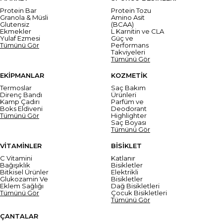
Protein Bar
Protein Tozu
Granola & Müsli
Amino Asit
Glutensiz
(BCAA)
Ekmekler
L Karnitin ve CLA
Yulaf Ezmesi
Güç ve
Tümünü Gör
Performans
Takviyeleri
Tümünü Gör
EKİPMANLAR
KOZMETİK
Termoslar
Saç Bakım
Direnç Bandı
Ürünleri
Kamp Çadırı
Parfüm ve
Boks Eldiveni
Deodorant
Tümünü Gör
Highlighter
Saç Boyası
Tümünü Gör
VİTAMİNLER
BİSİKLET
C Vitamini
Katlanır
Bağışıklık
Bisikletler
Bitkisel Ürünler
Elektrikli
Glukozamin Ve
Bisikletler
Eklem Sağlığı
Dağ Bisikletleri
Tümünü Gör
Çocuk Bisikletleri
Tümünü Gör
ÇANTALAR