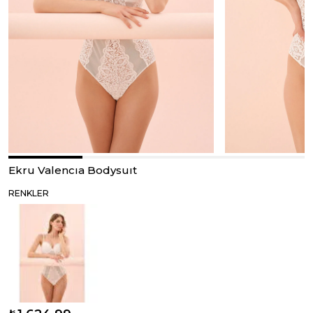
Ekru Valencıa Bodysuıt
RENKLER