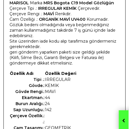
MARISOL
Marka
MRS Bogota C19 Model Gözlüğün
Çerçeve Tipi .:
IRREGULAR KEMİK
Çerçevedir.
Çerçeve Rengi .:
MAVİ
Renkdir.
Cam Özelliği .:
ORGANİK MAVİ UV400
Korumadır.
Gözlük bedeni olmadığında veya beğenmediğiniz
zaman kullanmadığınız takdirde 7 iş günü içinde İade
edebilirsiniz.
Site üzerinden iade kodu alıp tarafımıza göndermeniz
gerekmektedir.
geri gönderim yaparken paketi size geldiği şekilde
(Kılıfı, Silme Bezi, Garanti Belgesi ve Faturası ile)
göndermeye dikkat etmelisiniz.
Özellik Adı
Özellik Değeri
Tipi .:
IRREGULAR
Gövde.:
KEMİK
Gövde Rengi.:
MAVİ
Ekartman.:
44
Burun Aralığı.:
24
Sap Uzunluğu.:
142
Çerçeve Özellik.:
.:
Cam Tasarımı.:
GEOMETRİK