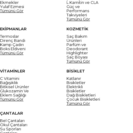
Ekmekler
L Karnitin ve CLA
Yulaf Ezmesi
Güç ve
Tümünü Gör
Performans
Takviyeleri
Tümünü Gör
EKİPMANLAR
KOZMETİK
Termoslar
Saç Bakım
Direnç Bandı
Ürünleri
Kamp Çadırı
Parfüm ve
Boks Eldiveni
Deodorant
Tümünü Gör
Highlighter
Saç Boyası
Tümünü Gör
VİTAMİNLER
BİSİKLET
C Vitamini
Katlanır
Bağışıklık
Bisikletler
Bitkisel Ürünler
Elektrikli
Glukozamin Ve
Bisikletler
Eklem Sağlığı
Dağ Bisikletleri
Tümünü Gör
Çocuk Bisikletleri
Tümünü Gör
ÇANTALAR
Bel Çantaları
Okul Çantaları
Su Sporları