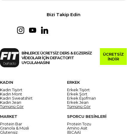
Bizi Takip Edin
BİNLERCE ÜCRETSİZ DERS & EGZERSİZ
ÜCRETSİZ
VİDEOLARI İÇİN DEFACTOFIT
İNDİR
UYGULAMASINI
KADIN
ERKEK
Kadın Tişört
Erkek Tişört
Kadın Mont
Erkek Şort
Kadın Sweatshirt
Erkek Eşofman
Kadın Jean
Erkek Jean
Tümünü Gör
Tümünü Gör
MARKET
SPORCU BESİNLERİ
Protein Bar
Protein Tozu
Granola & Müsli
Amino Asit
Glutensiz
(BCAA)