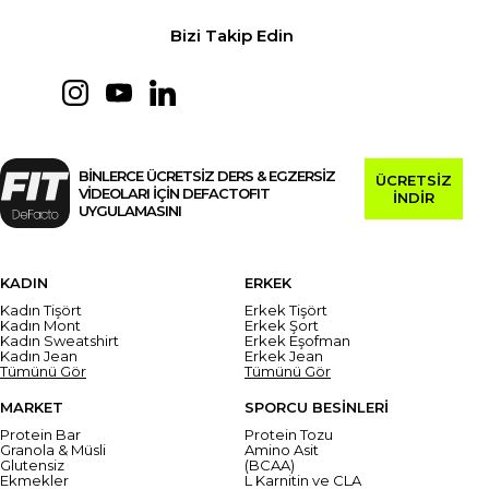
Bizi Takip Edin
BİNLERCE ÜCRETSİZ DERS & EGZERSİZ
ÜCRETSİZ
VİDEOLARI İÇİN DEFACTOFIT
İNDİR
UYGULAMASINI
KADIN
ERKEK
Kadın Tişört
Erkek Tişört
Kadın Mont
Erkek Şort
Kadın Sweatshirt
Erkek Eşofman
Kadın Jean
Erkek Jean
Tümünü Gör
Tümünü Gör
MARKET
SPORCU BESİNLERİ
Protein Bar
Protein Tozu
Granola & Müsli
Amino Asit
Glutensiz
(BCAA)
Ekmekler
L Karnitin ve CLA