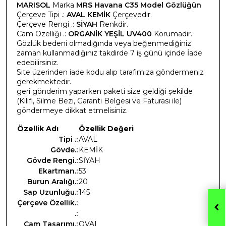
MARISOL
Marka
MRS Havana C35 Model Gözlüğün
Çerçeve Tipi .:
AVAL KEMİK
Çerçevedir.
Çerçeve Rengi .:
SİYAH
Renkdir.
Cam Özelliği .:
ORGANİK YEŞİL UV400
Korumadır.
Gözlük bedeni olmadığında veya beğenmediğiniz
zaman kullanmadığınız takdirde 7 iş günü içinde İade
edebilirsiniz.
Site üzerinden iade kodu alıp tarafımıza göndermeniz
gerekmektedir.
geri gönderim yaparken paketi size geldiği şekilde
(Kılıfı, Silme Bezi, Garanti Belgesi ve Faturası ile)
göndermeye dikkat etmelisiniz.
Özellik Adı
Özellik Değeri
Tipi .:
AVAL
Gövde.:
KEMİK
Gövde Rengi.:
SİYAH
Ekartman.:
53
Burun Aralığı.:
20
Sap Uzunluğu.:
145
Çerçeve Özellik.:
.:
Cam Tasarımı.:
OVAL