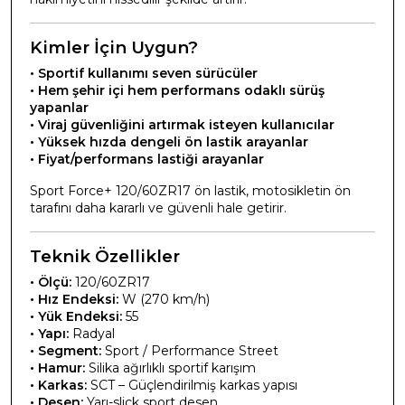
Kimler İçin Uygun?
• Sportif kullanımı seven sürücüler
• Hem şehir içi hem performans odaklı sürüş
yapanlar
• Viraj güvenliğini artırmak isteyen kullanıcılar
• Yüksek hızda dengeli ön lastik arayanlar
• Fiyat/performans lastiği arayanlar
Sport Force+ 120/60ZR17 ön lastik, motosikletin ön
tarafını daha kararlı ve güvenli hale getirir.
Teknik Özellikler
• Ölçü:
120/60ZR17
• Hız Endeksi:
W (270 km/h)
• Yük Endeksi:
55
• Yapı:
Radyal
• Segment:
Sport / Performance Street
• Hamur:
Silika ağırlıklı sportif karışım
• Karkas:
SCT – Güçlendirilmiş karkas yapısı
• Desen:
Yarı-slick sport desen