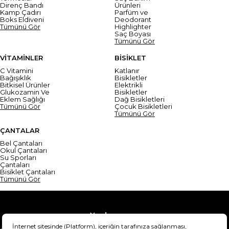
Direnç Bandı
Ürünleri
Kamp Çadırı
Parfüm ve
Boks Eldiveni
Deodorant
Tümünü Gör
Highlighter
Saç Boyası
Tümünü Gör
VİTAMİNLER
BİSİKLET
C Vitamini
Katlanır
Bağışıklık
Bisikletler
Bitkisel Ürünler
Elektrikli
Glukozamin Ve
Bisikletler
Eklem Sağlığı
Dağ Bisikletleri
Tümünü Gör
Çocuk Bisikletleri
Tümünü Gör
ÇANTALAR
Bel Çantaları
Okul Çantaları
Su Sporları
Çantaları
Bisiklet Çantaları
Tümünü Gör
Yardım