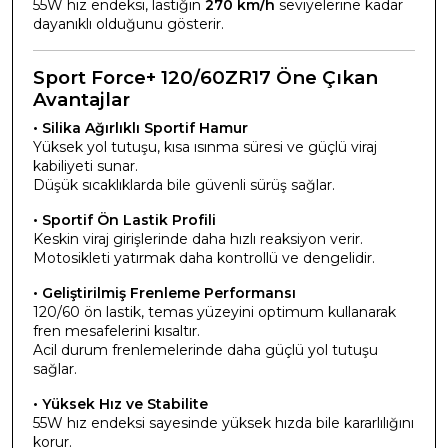
55W hız endeksi, lastiğin
270 km/h
seviyelerine kadar
dayanıklı olduğunu gösterir.
Sport Force+ 120/60ZR17 Öne Çıkan
Avantajlar
• Silika Ağırlıklı Sportif Hamur
Yüksek yol tutuşu, kısa ısınma süresi ve güçlü viraj
kabiliyeti sunar.
Düşük sıcaklıklarda bile güvenli sürüş sağlar.
• Sportif Ön Lastik Profili
Keskin viraj girişlerinde daha hızlı reaksiyon verir.
Motosikleti yatırmak daha kontrollü ve dengelidir.
• Geliştirilmiş Frenleme Performansı
120/60 ön lastik, temas yüzeyini optimum kullanarak
fren mesafelerini kısaltır.
Acil durum frenlemelerinde daha güçlü yol tutuşu
sağlar.
• Yüksek Hız ve Stabilite
55W hız endeksi sayesinde yüksek hızda bile kararlılığını
korur.