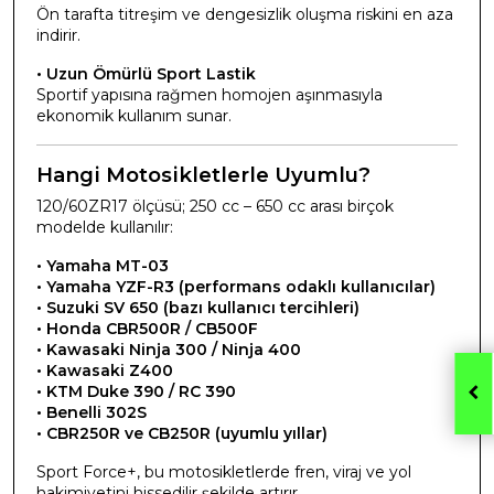
Ön tarafta titreşim ve dengesizlik oluşma riskini en aza
indirir.
• Uzun Ömürlü Sport Lastik
Sportif yapısına rağmen homojen aşınmasıyla
ekonomik kullanım sunar.
Hangi Motosikletlerle Uyumlu?
120/60ZR17 ölçüsü; 250 cc – 650 cc arası birçok
modelde kullanılır:
• Yamaha MT-03
• Yamaha YZF-R3 (performans odaklı kullanıcılar)
• Suzuki SV 650 (bazı kullanıcı tercihleri)
• Honda CBR500R / CB500F
• Kawasaki Ninja 300 / Ninja 400
• Kawasaki Z400
• KTM Duke 390 / RC 390
• Benelli 302S
• CBR250R ve CB250R (uyumlu yıllar)
Sport Force+, bu motosikletlerde fren, viraj ve yol
hakimiyetini hissedilir şekilde artırır.