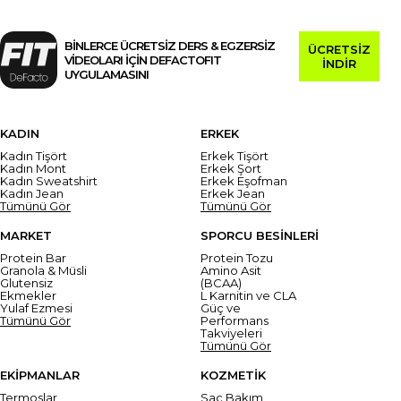
BİNLERCE ÜCRETSİZ DERS & EGZERSİZ
ÜCRETSİZ
VİDEOLARI İÇİN DEFACTOFIT
İNDİR
UYGULAMASINI
KADIN
ERKEK
Kadın Tişört
Erkek Tişört
Kadın Mont
Erkek Şort
Kadın Sweatshirt
Erkek Eşofman
Kadın Jean
Erkek Jean
Tümünü Gör
Tümünü Gör
MARKET
SPORCU BESİNLERİ
Protein Bar
Protein Tozu
Granola & Müsli
Amino Asit
Glutensiz
(BCAA)
Ekmekler
L Karnitin ve CLA
Yulaf Ezmesi
Güç ve
Tümünü Gör
Performans
Takviyeleri
Tümünü Gör
EKİPMANLAR
KOZMETİK
Termoslar
Saç Bakım