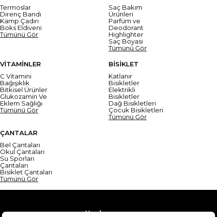
Termoslar
Saç Bakım
Direnç Bandı
Ürünleri
Kamp Çadırı
Parfüm ve
Boks Eldiveni
Deodorant
Tümünü Gör
Highlighter
Saç Boyası
Tümünü Gör
VİTAMİNLER
BİSİKLET
C Vitamini
Katlanır
Bağışıklık
Bisikletler
Bitkisel Ürünler
Elektrikli
Glukozamin Ve
Bisikletler
Eklem Sağlığı
Dağ Bisikletleri
Tümünü Gör
Çocuk Bisikletleri
Tümünü Gör
ÇANTALAR
Bel Çantaları
Okul Çantaları
Su Sporları
Çantaları
Bisiklet Çantaları
Tümünü Gör
Yardım