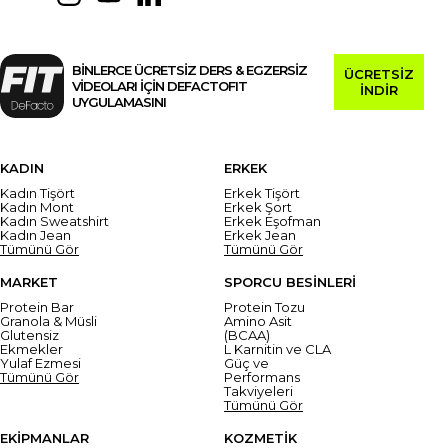
BİNLERCE ÜCRETSİZ DERS & EGZERSİZ
ÜCRETSİZ
VİDEOLARI İÇİN DEFACTOFIT
İNDİR
UYGULAMASINI
KADIN
ERKEK
Kadın Tişört
Erkek Tişört
Kadın Mont
Erkek Şort
Kadın Sweatshirt
Erkek Eşofman
Kadın Jean
Erkek Jean
Tümünü Gör
Tümünü Gör
MARKET
SPORCU BESİNLERİ
Protein Bar
Protein Tozu
Granola & Müsli
Amino Asit
Glutensiz
(BCAA)
Ekmekler
L Karnitin ve CLA
Yulaf Ezmesi
Güç ve
Tümünü Gör
Performans
Takviyeleri
Tümünü Gör
EKİPMANLAR
KOZMETİK