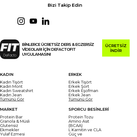
Bizi Takip Edin
BİNLERCE ÜCRETSİZ DERS & EGZERSİZ
ÜCRETSİZ
VİDEOLARI İÇİN DEFACTOFIT
İNDİR
UYGULAMASINI
KADIN
ERKEK
Kadın Tişört
Erkek Tişört
Kadın Mont
Erkek Şort
Kadın Sweatshirt
Erkek Eşofman
Kadın Jean
Erkek Jean
Tümünü Gör
Tümünü Gör
MARKET
SPORCU BESİNLERİ
Protein Bar
Protein Tozu
Granola & Müsli
Amino Asit
Glutensiz
(BCAA)
Ekmekler
L Karnitin ve CLA
Yulaf Ezmesi
Güç ve