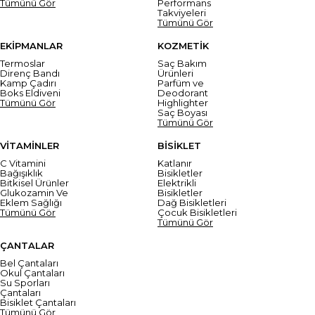
Tümünü Gör
Performans
Takviyeleri
Tümünü Gör
EKİPMANLAR
KOZMETİK
Termoslar
Saç Bakım
Direnç Bandı
Ürünleri
Kamp Çadırı
Parfüm ve
Boks Eldiveni
Deodorant
Tümünü Gör
Highlighter
Saç Boyası
Tümünü Gör
VİTAMİNLER
BİSİKLET
C Vitamini
Katlanır
Bağışıklık
Bisikletler
Bitkisel Ürünler
Elektrikli
Glukozamin Ve
Bisikletler
Eklem Sağlığı
Dağ Bisikletleri
Tümünü Gör
Çocuk Bisikletleri
Tümünü Gör
ÇANTALAR
Bel Çantaları
Okul Çantaları
Su Sporları
Çantaları
Bisiklet Çantaları
Tümünü Gör