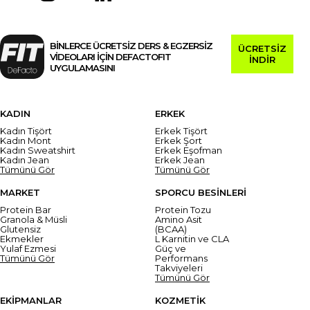
BİNLERCE ÜCRETSİZ DERS & EGZERSİZ
ÜCRETSİZ
VİDEOLARI İÇİN DEFACTOFIT
İNDİR
UYGULAMASINI
KADIN
ERKEK
Kadın Tişört
Erkek Tişört
Kadın Mont
Erkek Şort
Kadın Sweatshirt
Erkek Eşofman
Kadın Jean
Erkek Jean
Tümünü Gör
Tümünü Gör
MARKET
SPORCU BESİNLERİ
Protein Bar
Protein Tozu
Granola & Müsli
Amino Asit
Glutensiz
(BCAA)
Ekmekler
L Karnitin ve CLA
Yulaf Ezmesi
Güç ve
Tümünü Gör
Performans
Takviyeleri
Tümünü Gör
EKİPMANLAR
KOZMETİK