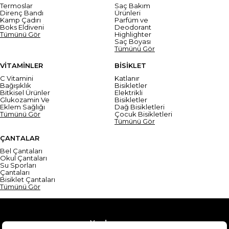
Termoslar
Saç Bakım
Direnç Bandı
Ürünleri
Kamp Çadırı
Parfüm ve
Boks Eldiveni
Deodorant
Tümünü Gör
Highlighter
Saç Boyası
Tümünü Gör
VİTAMİNLER
BİSİKLET
C Vitamini
Katlanır
Bağışıklık
Bisikletler
Bitkisel Ürünler
Elektrikli
Glukozamin Ve
Bisikletler
Eklem Sağlığı
Dağ Bisikletleri
Tümünü Gör
Çocuk Bisikletleri
Tümünü Gör
ÇANTALAR
Bel Çantaları
Okul Çantaları
Su Sporları
Çantaları
Bisiklet Çantaları
Tümünü Gör
Yardım