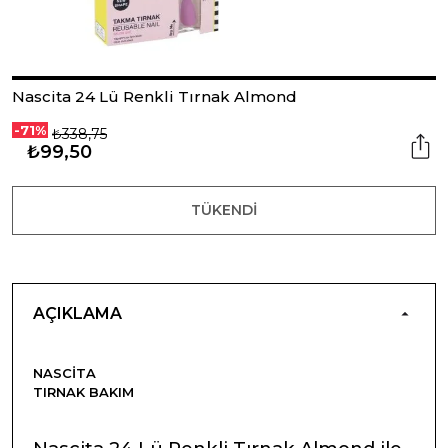
Nascita 24 Lü Renkli Tırnak Almond
-71%
₺338,75
₺99,50
TÜKENDI
AÇIKLAMA
NASCITA
TIRNAK BAKIM