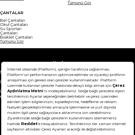
Tümünü Gör
ÇANTALAR
Bel Çantaları
Okul Çantaları
Su Sporları
Çantaları
Bisiklet Çantaları
Tümünü Gör
Yardım
Mesafeli Satış Sözleşmesi
Teslimat Bilgisi
Gizlilik Sözleşmesi
Şartlar & Koşullar
Ürünümü nasıl iade
Hakkımızda
edebilirim?
DeFactoFIT ©️ 2022-2026. Tüm hakları saklıdır.