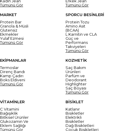
Kadın Jean
Erkek Jean
Tümünü Gör
Tümünü Gör
MARKET
SPORCU BESİNLERİ
Protein Bar
Protein Tozu
Granola & Müsli
Amino Asit
Glutensiz
(BCAA)
Ekmekler
L Karnitin ve CLA
Yulaf Ezmesi
Güç ve
Tümünü Gör
Performans
Takviyeleri
Tümünü Gör
EKİPMANLAR
KOZMETİK
Termoslar
Saç Bakım
Direnç Bandı
Ürünleri
Kamp Çadırı
Parfüm ve
Boks Eldiveni
Deodorant
Tümünü Gör
Highlighter
Saç Boyası
Tümünü Gör
VİTAMİNLER
BİSİKLET
C Vitamini
Katlanır
Bağışıklık
Bisikletler
Bitkisel Ürünler
Elektrikli
Glukozamin Ve
Bisikletler
Eklem Sağlığı
Dağ Bisikletleri
Tümünü Gör
Çocuk Bisikletleri