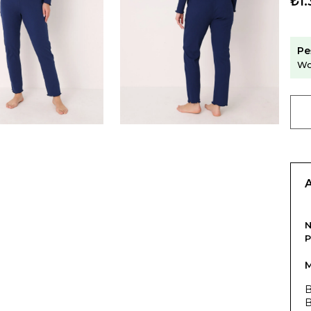
₺1.
Pe
Wo
P
M
B
B