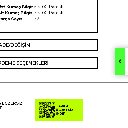
st Kumaş Bilgisi
:
%100 Pamuk
lt Kumaş Bilgisi
:
%100 Pamuk
arça Sayısı
:
2
İADE/DEĞİŞİM
ÖDEME SEÇENEKLERİ
& EGZERSİZ
TARA &
T
ÜCRETSİZ
İNDİR!