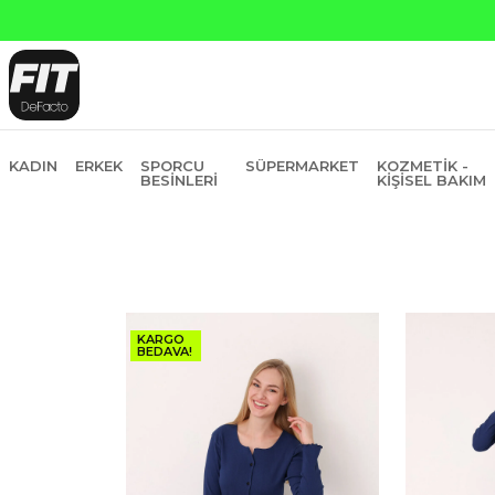
Yapı Kredi ve Garan
KADIN
ERKEK
SPORCU
SÜPERMARKET
KOZMETIK -
BESINLERI
KIŞISEL BAKIM
KARGO
BEDAVA!