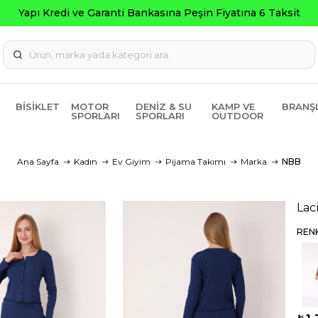
ti Bankasına Peşin Fiyatına 6 Taksit
BISIKLET
MOTOR
DENIZ & SU
KAMP VE
BRANŞ
SPORLARI
SPORLARI
OUTDOOR
Ana Sayfa
Kadın
Ev Giyim
Pijama Takımı
Marka
NBB
Lac
REN