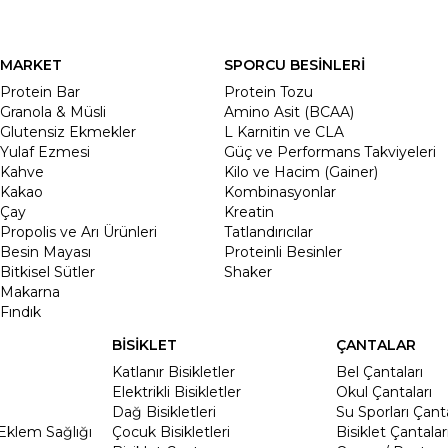
MARKET
SPORCU BESİNLERİ
Protein Bar
Protein Tozu
Granola & Müsli
Amino Asit (BCAA)
Glutensiz Ekmekler
L Karnitin ve CLA
Yulaf Ezmesi
Güç ve Performans Takviyeleri
Kahve
Kilo ve Hacim (Gainer)
Kakao
Kombinasyonlar
Çay
Kreatin
Propolis ve Arı Ürünleri
Tatlandırıcılar
Besin Mayası
Proteinli Besinler
Bitkisel Sütler
Shaker
Makarna
Fındık
BİSİKLET
ÇANTALAR
Katlanır Bisikletler
Bel Çantaları
Elektrikli Bisikletler
Okul Çantaları
Dağ Bisikletleri
Su Sporları Çanta
Eklem Sağlığı
Çocuk Bisikletleri
Bisiklet Çantalar