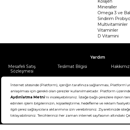
Kolajen
Mineraller
Omega 3 ve Balı
Sindirim Probiyo
Multivitaminler
Vitaminler
D Vitamini
Yardım
Mesafeli Satış
Teslimat Bilgisi
Hakkımız
Sözleşmesi
Şartlar & Koşullar
Ürünüm
DeFactoFIT ©️ 2022-2026. Tüm hakları sa
21