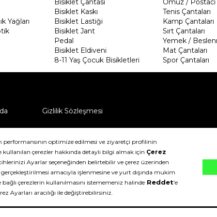
Bisiklet Çantası
Omuz / Postacı 
Bisiklet Kaskı
Tenis Çantaları
k Yağları
Bisiklet Lastiği
Kamp Çantaları
tik
Bisiklet Jant
Sırt Çantaları
Pedal
Yemek / Beslen
Bisiklet Eldiveni
Mat Çantaları
8-11 Yaş Çocuk Bisikletleri
Spor Çantaları
da
Gizlilik Sözleşmesi
ü nasıl iade edebilirim?
klıdır.