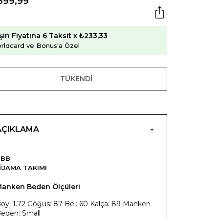
399,99
şin Fiyatına 6 Taksit x ₺233,33
rldcard ve Bonus'a Özel
TÜKENDI
AÇIKLAMA
NBB
IJAMA TAKIMI
anken Beden Ölçüleri
oy: 1.72 Göğüs: 87 Bel: 60 Kalça: 89 Manken
eden: Small