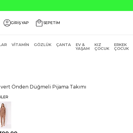
GİRİŞ YAP
SEPETİM
LAR
VITAMIN
GÖZLÜK
ÇANTA
EV &
KIZ
ERKEK
YAŞAM
ÇOCUK
ÇOCUK
ivert Önden Düğmeli Pijama Takımı
KLER