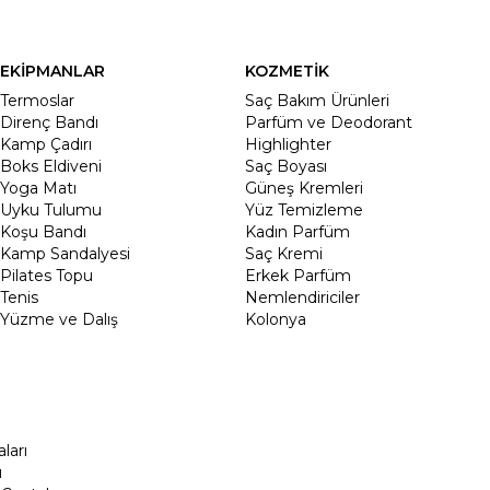
EKİPMANLAR
KOZMETİK
Termoslar
Saç Bakım Ürünleri
Direnç Bandı
Parfüm ve Deodorant
Kamp Çadırı
Highlighter
Boks Eldiveni
Saç Boyası
Yoga Matı
Güneş Kremleri
Uyku Tulumu
Yüz Temizleme
Koşu Bandı
Kadın Parfüm
Kamp Sandalyesi
Saç Kremi
Pilates Topu
Erkek Parfüm
Tenis
Nemlendiriciler
Yüzme ve Dalış
Kolonya
ları
ı