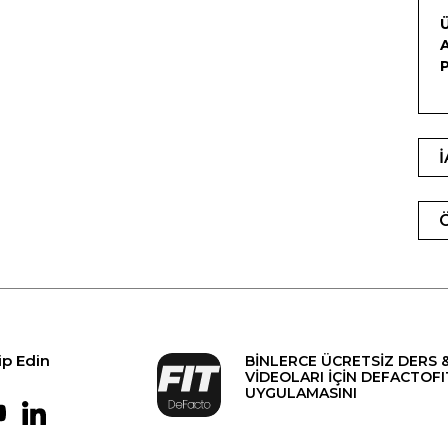
Ü
A
P
ip Edin
BİNLERCE ÜCRETSİZ DERS 
VİDEOLARI İÇİN DEFACTOFI
UYGULAMASINI