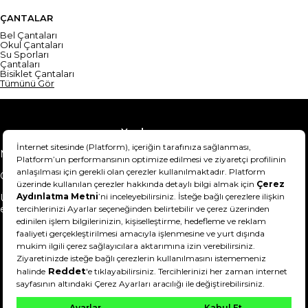
ÇANTALAR
Bel Çantaları
Okul Çantaları
Su Sporları
Çantaları
Bisiklet Çantaları
Tümünü Gör
Yardım
Mesafeli Satış Sözleşmesi
Teslimat Bilgisi
Gizlilik Sözleşmesi
Şartlar & Koşullar
Ürünümü nasıl iade
Hakkımızda
edebilirim?
DeFactoFIT ©️ 2022-2026. Tüm hakları saklıdır.