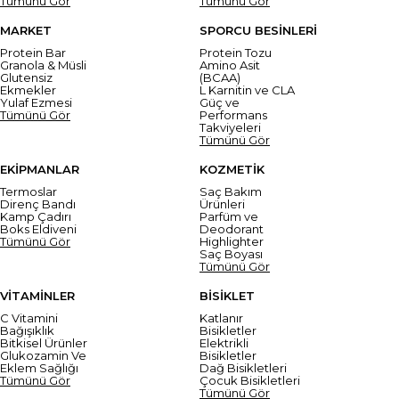
Tümünü Gör
Tümünü Gör
MARKET
SPORCU BESİNLERİ
Protein Bar
Protein Tozu
Granola & Müsli
Amino Asit
Glutensiz
(BCAA)
Ekmekler
L Karnitin ve CLA
Yulaf Ezmesi
Güç ve
Tümünü Gör
Performans
Takviyeleri
Tümünü Gör
EKİPMANLAR
KOZMETİK
Termoslar
Saç Bakım
Direnç Bandı
Ürünleri
Kamp Çadırı
Parfüm ve
Boks Eldiveni
Deodorant
Tümünü Gör
Highlighter
Saç Boyası
Tümünü Gör
VİTAMİNLER
BİSİKLET
C Vitamini
Katlanır
Bağışıklık
Bisikletler
Bitkisel Ürünler
Elektrikli
Glukozamin Ve
Bisikletler
Eklem Sağlığı
Dağ Bisikletleri
Tümünü Gör
Çocuk Bisikletleri
Tümünü Gör