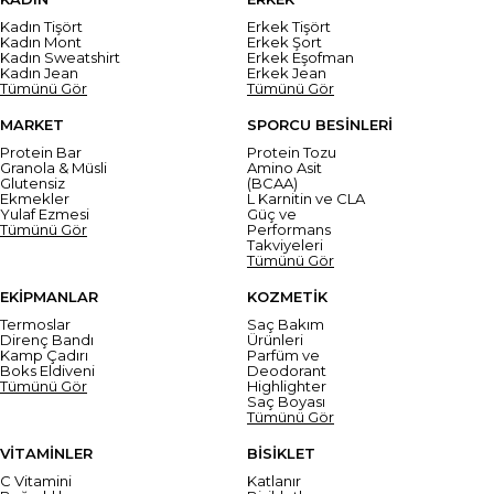
Kadın Tişört
Erkek Tişört
Kadın Mont
Erkek Şort
Kadın Sweatshirt
Erkek Eşofman
Kadın Jean
Erkek Jean
Tümünü Gör
Tümünü Gör
MARKET
SPORCU BESİNLERİ
Protein Bar
Protein Tozu
Granola & Müsli
Amino Asit
Glutensiz
(BCAA)
Ekmekler
L Karnitin ve CLA
Yulaf Ezmesi
Güç ve
Tümünü Gör
Performans
Takviyeleri
Tümünü Gör
EKİPMANLAR
KOZMETİK
Termoslar
Saç Bakım
Direnç Bandı
Ürünleri
Kamp Çadırı
Parfüm ve
Boks Eldiveni
Deodorant
Tümünü Gör
Highlighter
Saç Boyası
Tümünü Gör
VİTAMİNLER
BİSİKLET
C Vitamini
Katlanır