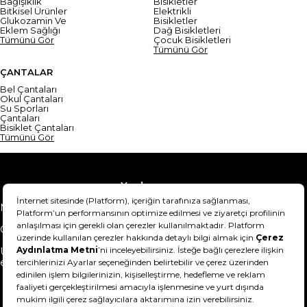
Bağışıklık
Bisikletler
Bitkisel Ürünler
Elektrikli
Glukozamin Ve
Bisikletler
Eklem Sağlığı
Dağ Bisikletleri
Tümünü Gör
Çocuk Bisikletleri
Tümünü Gör
ÇANTALAR
Bel Çantaları
Okul Çantaları
Su Sporları
Çantaları
Bisiklet Çantaları
Tümünü Gör
Yardım
Mesafeli Satış Sözleşmesi
Teslimat Bilgisi
Gizlilik Sözleşmesi
Şartlar & Koşullar
Ürünümü nasıl iade
Hakkımızda
edebilirim?