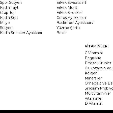
Spor Sütyen
Erkek Sweatshirt
Kadın Tayt
Erkek Mont
Crop Top
Erkek Sneaker
Kadin Şort
Güreş Ayakkabısı
Mayo
Basketbol Ayakkabısı
Sütyen
Yüzme Şortu
Kadın Sneaker Ayakkabı
Boxer
VİTAMİNLER
C Vitamini
Bağışıklık
Bitkisel Ürünler
Glukozamin Ve 
Kolajen
Mineraller
Omega 3 ve Balı
Sindirim Probiyo
Multivitaminler
Vitaminler
D Vitamini