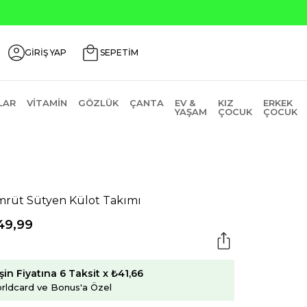
GİRİŞ YAP
SEPETİM
LAR
VITAMIN
GÖZLÜK
ÇANTA
EV &
KIZ
ERKEK
YAŞAM
ÇOCUK
ÇOCUK
rüt Sütyen Külot Takımı
49,99
şin Fiyatına 6 Taksit x ₺41,66
rldcard ve Bonus'a Özel