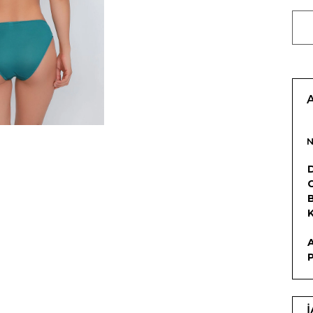
D
C
B
K
P