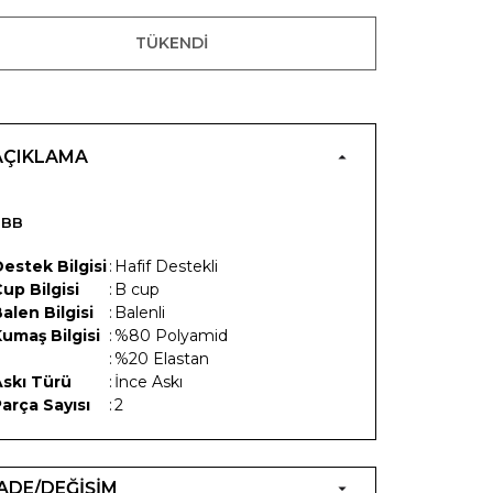
TÜKENDI
AÇIKLAMA
NBB
estek Bilgisi
:
Hafif Destekli
up Bilgisi
:
B cup
alen Bilgisi
:
Balenli
umaş Bilgisi
:
%80 Polyamid
:
%20 Elastan
Askı Türü
:
İnce Askı
arça Sayısı
:
2
İADE/DEĞİŞİM