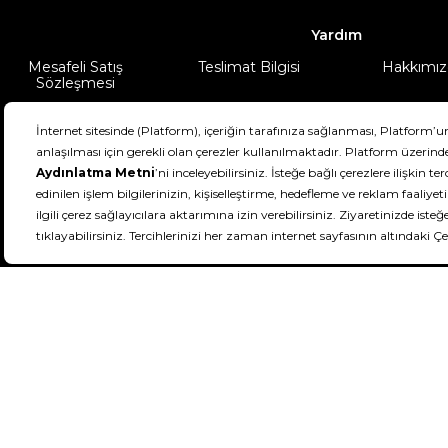
Yardım
Mesafeli Satış
Teslimat Bilgisi
Hakkımız
Sözleşmesi
Şartlar & Koşullar
Ürünüm
DeFactoFIT ©️ 2022-2026. Tüm hakları sa
11