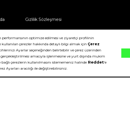
da
Gizlilik Sözleşmesi
ü nasıl iade edebilirim?
klıdır.