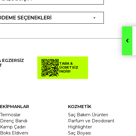
ÖDEME SEÇENEKLERİ
& EGZERSİZ
TARA &
T
ÜCRETSİZ
İNDİR!
EKİPMANLAR
KOZMETİK
Termoslar
Saç Bakım Ürünleri
Direnç Bandı
Parfüm ve Deodorant
Kamp Çadırı
Highlighter
Boks Eldiveni
Saç Boyası