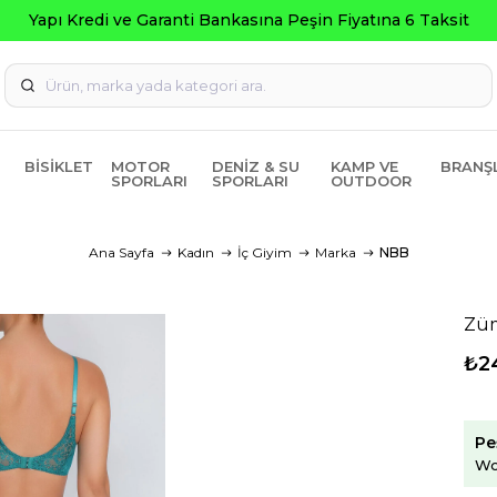
pı Kredi ve Garanti Bankasına Peşin Fiyatına 6 Taksit
BISIKLET
MOTOR
DENIZ & SU
KAMP VE
BRANŞ
SPORLARI
SPORLARI
OUTDOOR
Ana Sayfa
Kadın
İç Giyim
Marka
NBB
Züm
₺2
Pe
Wo