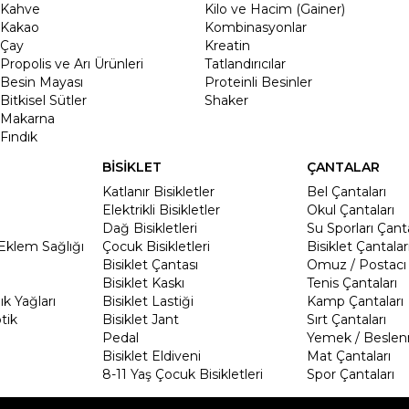
Kahve
Kilo ve Hacim (Gainer)
Kakao
Kombinasyonlar
Çay
Kreatin
Propolis ve Arı Ürünleri
Tatlandırıcılar
Besin Mayası
Proteinli Besinler
Bitkisel Sütler
Shaker
Makarna
Fındık
BİSİKLET
ÇANTALAR
Katlanır Bisikletler
Bel Çantaları
Elektrikli Bisikletler
Okul Çantaları
Dağ Bisikletleri
Su Sporları Çanta
Eklem Sağlığı
Çocuk Bisikletleri
Bisiklet Çantalar
Bisiklet Çantası
Omuz / Postacı 
Bisiklet Kaskı
Tenis Çantaları
k Yağları
Bisiklet Lastiği
Kamp Çantaları
tik
Bisiklet Jant
Sırt Çantaları
Pedal
Yemek / Beslen
Bisiklet Eldiveni
Mat Çantaları
8-11 Yaş Çocuk Bisikletleri
Spor Çantaları