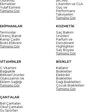
Glutensiz
(BCAA)
Ekmekler
L Karnitin ve CLA
Yulaf Ezmesi
Güç ve
Tümünü Gör
Performans
Takviyeleri
Tümünü Gör
EKİPMANLAR
KOZMETİK
Termoslar
Saç Bakım
Direnç Bandı
Ürünleri
Kamp Çadırı
Parfüm ve
Boks Eldiveni
Deodorant
Tümünü Gör
Highlighter
Saç Boyası
Tümünü Gör
VİTAMİNLER
BİSİKLET
C Vitamini
Katlanır
Bağışıklık
Bisikletler
Bitkisel Ürünler
Elektrikli
Glukozamin Ve
Bisikletler
Eklem Sağlığı
Dağ Bisikletleri
Tümünü Gör
Çocuk Bisikletleri
Tümünü Gör
ÇANTALAR
Bel Çantaları
Okul Çantaları
Su Sporları