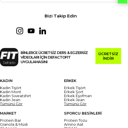
Bizi Takip Edin
BİNLERCE ÜCRETSİZ DERS & EGZERSİZ
ÜCRETSİZ
VİDEOLARI İÇİN DEFACTOFIT
İNDİR
UYGULAMASINI
KADIN
ERKEK
Kadın Tişört
Erkek Tişört
Kadın Mont
Erkek Şort
Kadın Sweatshirt
Erkek Eşofman
Kadın Jean
Erkek Jean
Tümünü Gör
Tümünü Gör
MARKET
SPORCU BESİNLERİ
Protein Bar
Protein Tozu
Granola & Müsli
Amino Asit