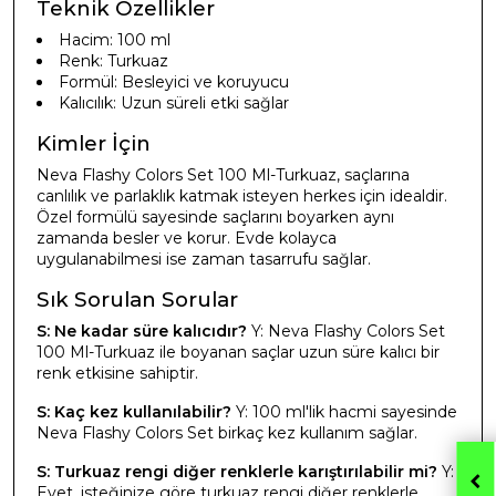
Teknik Özellikler
Hacim: 100 ml
Renk: Turkuaz
Formül: Besleyici ve koruyucu
Kalıcılık: Uzun süreli etki sağlar
Kimler İçin
Neva Flashy Colors Set 100 Ml-Turkuaz, saçlarına
canlılık ve parlaklık katmak isteyen herkes için idealdir.
Özel formülü sayesinde saçlarını boyarken aynı
zamanda besler ve korur. Evde kolayca
uygulanabilmesi ise zaman tasarrufu sağlar.
Sık Sorulan Sorular
S: Ne kadar süre kalıcıdır?
Y: Neva Flashy Colors Set
100 Ml-Turkuaz ile boyanan saçlar uzun süre kalıcı bir
renk etkisine sahiptir.
S: Kaç kez kullanılabilir?
Y: 100 ml'lik hacmi sayesinde
Neva Flashy Colors Set birkaç kez kullanım sağlar.
S: Turkuaz rengi diğer renklerle karıştırılabilir mi?
Y:
Evet, isteğinize göre turkuaz rengi diğer renklerle