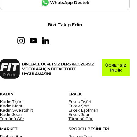
WhatsApp Destek
Bizi Takip Edin
BİNLERCE ÜCRETSİZ DERS & EGZERSİZ
ÜCRETSİZ
VİDEOLARI İÇİN DEFACTOFIT
İNDİR
UYGULAMASINI
KADIN
ERKEK
Kadın Tişört
Erkek Tişört
Kadın Mont
Erkek Şort
Kadın Sweatshirt
Erkek Eşofman
Kadın Jean
Erkek Jean
Tümünü Gör
Tümünü Gör
MARKET
SPORCU BESİNLERİ
Protein Bar
Protein Tozu