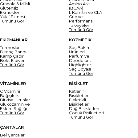
Granola & Müsli
Amino Asit
Glutensiz
(BCAA)
Ekmekler
L Karnitin ve CLA
Yulaf Ezmesi
Güç ve
Tümünü Gör
Performans
Takviyeleri
Tümünü Gör
EKİPMANLAR
KOZMETİK
Termoslar
Saç Bakım
Direnç Bandı
Ürünleri
Kamp Çadırı
Parfüm ve
Boks Eldiveni
Deodorant
Tümünü Gör
Highlighter
Saç Boyası
Tümünü Gör
VİTAMİNLER
BİSİKLET
C Vitamini
Katlanır
Bağışıklık
Bisikletler
Bitkisel Ürünler
Elektrikli
Glukozamin Ve
Bisikletler
Eklem Sağlığı
Dağ Bisikletleri
Tümünü Gör
Çocuk Bisikletleri
Tümünü Gör
ÇANTALAR
Bel Çantaları