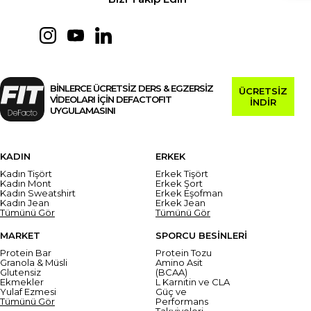
BİNLERCE ÜCRETSİZ DERS & EGZERSİZ
ÜCRETSİZ
VİDEOLARI İÇİN DEFACTOFIT
İNDİR
UYGULAMASINI
KADIN
ERKEK
Kadın Tişört
Erkek Tişört
Kadın Mont
Erkek Şort
Kadın Sweatshirt
Erkek Eşofman
Kadın Jean
Erkek Jean
Tümünü Gör
Tümünü Gör
MARKET
SPORCU BESİNLERİ
Protein Bar
Protein Tozu
Granola & Müsli
Amino Asit
Glutensiz
(BCAA)
Ekmekler
L Karnitin ve CLA
Yulaf Ezmesi
Güç ve
Tümünü Gör
Performans
Takviyeleri