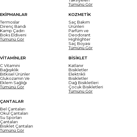
Tümünü Gör
EKİPMANLAR
KOZMETİK
Termoslar
Saç Bakım
Direnç Bandı
Ürünleri
Kamp Çadırı
Parfüm ve
Boks Eldiveni
Deodorant
Tümünü Gör
Highlighter
Saç Boyası
Tümünü Gör
VİTAMİNLER
BİSİKLET
C Vitamini
Katlanır
Bağışıklık
Bisikletler
Bitkisel Ürünler
Elektrikli
Glukozamin Ve
Bisikletler
Eklem Sağlığı
Dağ Bisikletleri
Tümünü Gör
Çocuk Bisikletleri
Tümünü Gör
ÇANTALAR
Bel Çantaları
Okul Çantaları
Su Sporları
Çantaları
Bisiklet Çantaları
Tümünü Gör